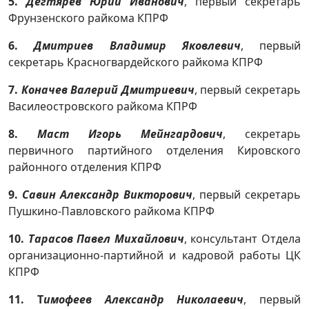
5.
Дегтярёв Юрий Иванович
,
первый секретарь
Фрунзенского райкома КПРФ
6.
Дмитриев Владимир Яковлевич
,
первый
секретарь Красногвардейского райкома КПРФ
7.
Коначев Валерий Дмитриевич
,
первый секретарь
Василеостровского райкома КПРФ
8.
Маст Игорь Мейнгардович
,
секретарь
первичного партийного отделения Кировского
районного отделения КПРФ
9.
Савин Александр Викторович
, первый секретарь
Пушкино-Павловского райкома КПРФ
10.
Тарасов Павел Михайлович
, консультант Отдела
организационно-партийной и кадровой работы ЦК
КПРФ
11. Т
имофеев Александр Николаевич
,
первый