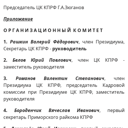
Председатель ЦК КПРФ Г.А.Зюганов
Приложение
О Р Г А Н И З А Ц И О Н Н Ы Й К О М И Т Е Т
1.
Рашкин Валерий Фёдорович
, член Президиума,
Секретарь ЦК КПРФ -
руководитель
2.
Белов Юрий Павлович
,
член ЦК КПРФ -
заместитель руководителя
3.
Романов Валентин Степанович
, член
Президиума ЦК КПРФ, председатель Кадровой
комиссии при Президиуме ЦК КПРФ, заместитель
руководителя
4.
Бороденчик Вячеслав Иванович
,
первый
секретарь Приморского райкома КПРФ