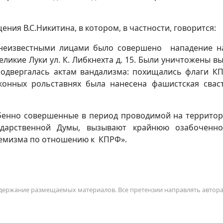
ния В.С.Никитина, в котором, в частности, говорится:
7 г. неизвестными лицами было совершено нападение 
ликие Луки ул. К. Либкнехта д. 15. Были уничтожены вы
подвергалась актам вандализма: похищались флаги К
оконных рольставнях была нанесена фашистская свас
обенно совершенные в период проводимой на террито
ударственной Думы, вызывают крайнюю озабоченно
емизма по отношению к КПРФ».
содержание размещаемых материалов. Все претензии направлять автор