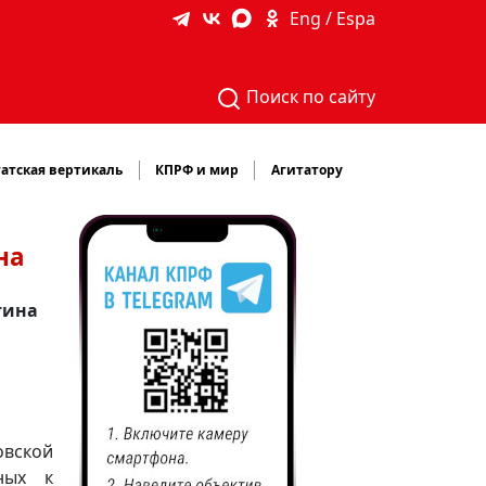
Eng / Espa
Поиск по сайту
атская вертикаль
КПРФ и мир
Агитатору
на
тина
овской
ных к