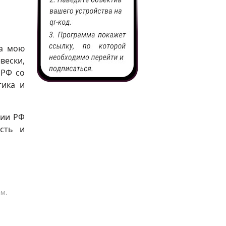
на мою
вески,
ПРФ со
тика и
рии РФ
сть и
ам.