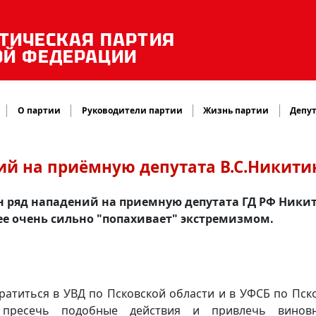
ТИЧЕСКАЯ ПАРТИЯ
ОЙ ФЕДЕРАЦИИ
О партии
Руководители партии
Жизнь партии
Депут
ий на приёмную депутата В.С.Никити
н ряд нападений на приемную депутата ГД РФ Ники
щее очень сильно "попахивает" экстремизмом.
братиться в УВД по Псковской области и в УФСБ по Пск
 пресечь подобные действия и привлечь винов