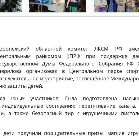
оронежский областной комитет ЛКСМ РФ вме
ентральным райкомом КПРФ при поддержке деп
осударственной Думы Федерального Собрания РФ 
аврилова организовал в Центральном парке спор
азвлекательное мероприятие, посвящённое Междунар
ню защиты детей.
ля юных участников была подготовлена насыщ
ндивидуальные состязания: перетягивание каната,
ми, а также безопасный тир с игрушечными пистол
е дети получили поощрительные призы: мягкие игр