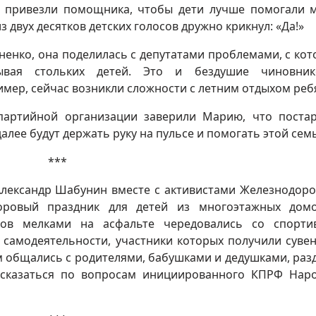
и привезли помощника, чтобы дети лучше помогали 
з двух десятков детских голосов дружно крикнул: «Да!»
ненко, она поделилась с депутатами проблемами, с ко
тывая стольких детей. Это и бездушие чиновник
мер, сейчас возникли сложности с летним отдыхом ребя
партийной организации заверили Марию, что поста
лее будут держать руку на пульсе и помогать этой семь
***
лександр Шабунин вместе с активистами Железнодор
оровый праздник для детей из многоэтажных дом
ков мелками на асфальте чередовались со спорт
 самодеятельности, участники которых получили суве
м общались с родителями, бабушками и дедушками, раз
ысказаться по вопросам инициированного КПРФ Нар