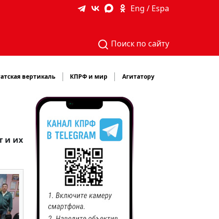
Eng / Espa
Поиск по сайту
атская вертикаль
КПРФ и мир
Агитатору
 и их