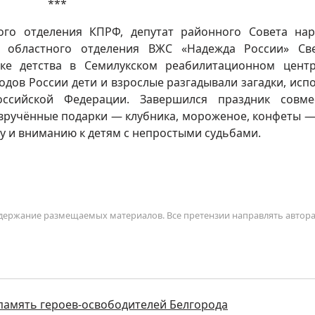
***
ого отделения КПРФ, депутат районного Совета на
го областного отделения ВЖС «Надежда России» Св
ике детства в Семилукском реабилитационном цент
одов России дети и взрослые разгадывали загадки, исп
ссийской Федерации. Завершился праздник совме
 вручённые подарки — клубника, мороженое, конфеты —
у и вниманию к детям с непростыми судьбами.
содержание размещаемых материалов. Все претензии направлять автор
амять героев-освободителей Белгорода