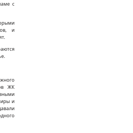
маме с
торыми
ов, и
т.
раются
е.
ожного
ов ЖК
ивными
ниры и
давали
одного