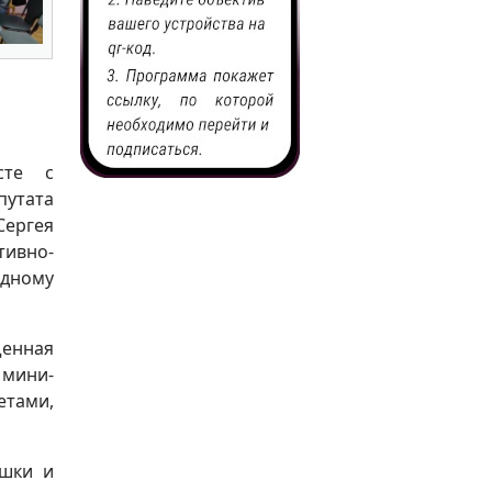
сте с
утата
Сергея
тивно-
одному
енная
 мини-
етами,
ушки и