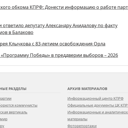
кого обкома КПРФ: Донести информацию о работе пар
 ответило депутату Александру Анидалову по факту
ов в Балаково
рея Клычкова с 83-летием освобождения Орла
 «Программу Победы» в преддверии выборов – 2026
НЫЕ РАЗДЕЛЫ
АРХИВ МАТЕРИАЛОВ
партии
Информационный центр КПРФ
 борются коммунисты
Официальные документы ЦК КП
ская вертикаль
Информационные и аналитическ
 мир
материалы
ору
Фоторепортажи