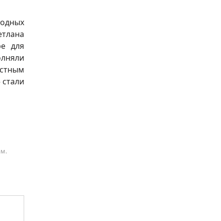
родных
етлана
ре для
олняли
стным
 стали
ам.