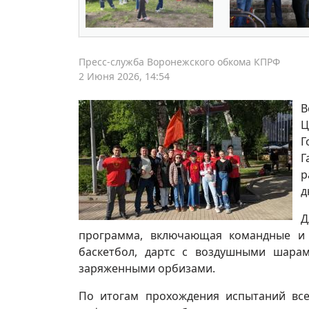
Пресс-служба Воронежского обкома КПРФ
2 Июня 2026, 14:54
В
Ц
Г
Г
р
д
Д
программа, включающая командные и и
баскетбол, дартс с воздушными шара
заряженными орбизами.
По итогам прохождения испытаний вс