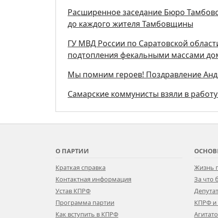
Расширенное заседание Бюро Тамбовс
до каждого жителя Тамбовщины
ГУ МВД России по Саратовской области
подтопления фекальными массами дом
Мы помним героев! Поздравление Анд
Самарские коммунисты взяли в работу
О ПАРТИИ
ОСНОВ
Краткая справка
Жизнь 
Контактная информация
За что
Устав КПРФ
Депутат
Программа партии
КПРФ и
Как вступить в КПРФ
Агитат