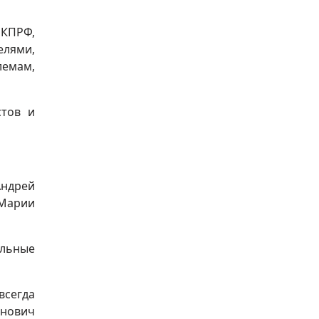
 КПРФ,
елями,
лемам,
стов и
Андрей
 Марии
альные
всегда
анович