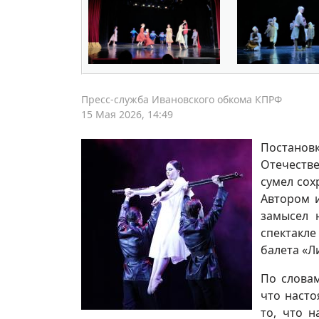
Пресс-служба Ивановского обкома КПРФ
15 Мая 2026, 14:49
Постанов
Отечестве
сумел сох
Автором и
замысел 
спектакле
балета «Л
По словам
что насто
то, что н