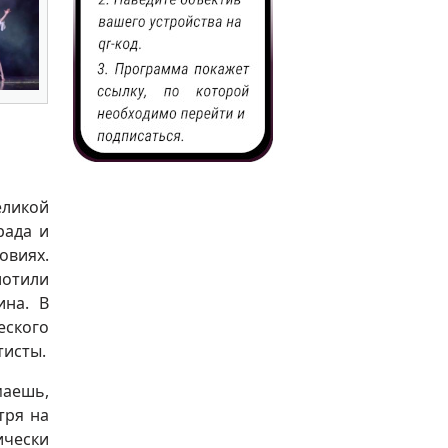
еликой
рада и
овиях.
лотили
ина. В
еского
тисты.
маешь,
тря на
ически