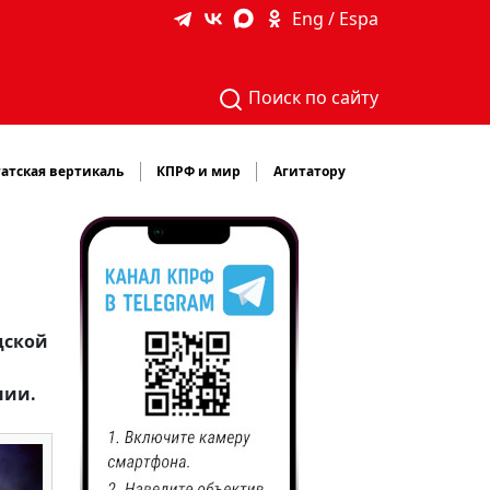
Eng / Espa
Поиск по сайту
атская вертикаль
КПРФ и мир
Агитатору
дской
нии.