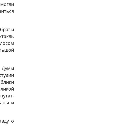
могли
виться
образы
ктакль
олосом
льшой
й Думы
тудии
Облики
еликой
путат-
раны и
авду о