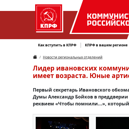
КОММУНИС
РОССИЙСК
Как вступить в КПРФ
КПРФ в вашем регионе
Новости региональных отделений
Лидер ивановских коммунис
имеет возраста. Юные артис
Первый секретарь Ивановского обкома
Думы Александр Бойков в преддверии 
реквием «Чтобы помнили...», который