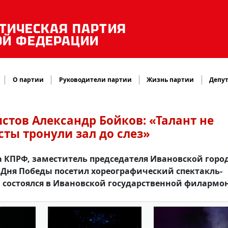
ТИЧЕСКАЯ ПАРТИЯ
ОЙ ФЕДЕРАЦИИ
О партии
Руководители партии
Жизнь партии
Депут
тов Александр Бойков: «Талант не
ты тронули зал до слез»
 КПРФ, заместитель председателя Ивановской горо
Дня Победы посетил хореографический спектакль-
 состоялся в Ивановской государственной филармо