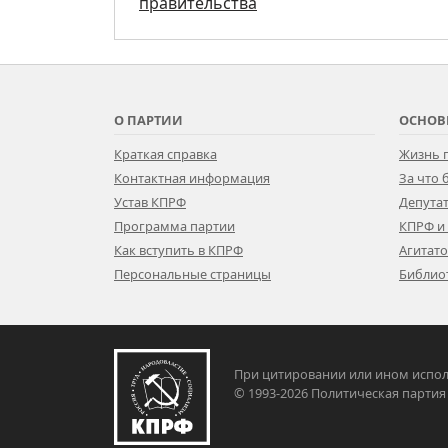
правительства
О ПАРТИИ
ОСНОВ
Краткая справка
Жизнь 
Контактная информация
За что
Устав КПРФ
Депутат
Программа партии
КПРФ и
Как вступить в КПРФ
Агитат
Персональные страницы
Библио
При цитировании или ином испол
© 1993-2026 Политическая па