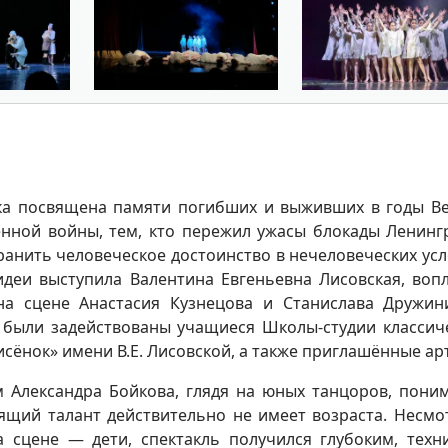
ка посвящена памяти погибших и выживших в годы В
нной войны, тем, кто пережил ужасы блокады Ленинг
ранить человеческое достоинство в нечеловеческих усл
деи выступила Валентина Евгеньевна Лисовская, воп
на сцене Анастасия Кузнецова и Станислава Дружин
 были задействованы учащиеся Школы-студии классич
исёнок» имени В.Е. Лисовской, а также приглашённые ар
 Александра Бойкова, глядя на юных танцоров, пони
ящий талант действительно не имеет возраста. Несмо
а сцене — дети, спектакль получился глубоким, техн