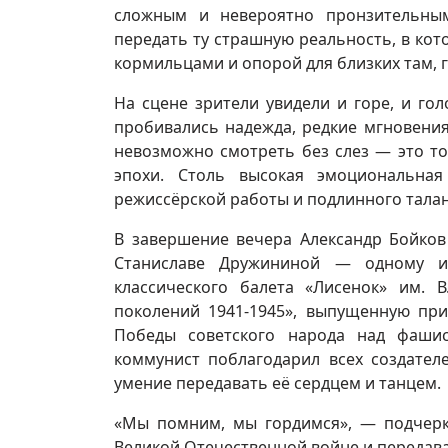
сложным и невероятно пронзительны
передать ту страшную реальность, в кот
кормильцами и опорой для близких там, 
На сцене зрители увидели и горе, и го
пробивались надежда, редкие мгновения
невозможно смотреть без слез — это то
эпохи. Столь высокая эмоциональна
режиссёрской работы и подлинного талан
В завершение вечера Александр Бойков
Станиславе Дружининой — одному из
классического балета «Лисенок» им. В
поколений 1941-1945», выпущенную пр
Победы советского народа над фашис
коммунист поблагодарил всех создател
умение передавать её сердцем и танцем.
«Мы помним, мы гордимся», — подчеркн
Великой Отечественной войне и передав