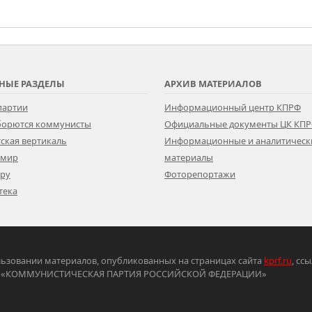
НЫЕ РАЗДЕЛЫ
АРХИВ МАТЕРИАЛОВ
партии
Информационный центр КПРФ
 борются коммунисты
Официальные документы ЦК КП
ская вертикаль
Информационные и аналитическ
 мир
материалы
ору
Фоторепортажи
тека
ьзовании материалов, опубликованных на страницах сайта
kprf.ru
, сс
ртия «КОММУНИСТИЧЕСКАЯ ПАРТИЯ РОССИЙСКОЙ ФЕДЕРАЦИИ»