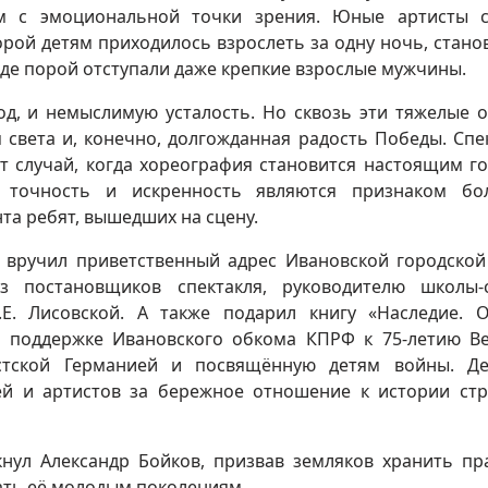
м с эмоциональной точки зрения. Юные артисты с
орой детям приходилось взрослеть за одну ночь, стано
где порой отступали даже крепкие взрослые мужчины.
лод, и немыслимую усталость. Но сквозь эти тяжелые 
 света и, конечно, долгожданная радость Победы. Спе
т случай, когда хореография становится настоящим г
я точность и искренность являются признаком бо
та ребят, вышедших на сцену.
 вручил приветственный адрес Ивановской городско
 постановщиков спектакля, руководителю школы-с
.Е. Лисовской. А также подарил книгу «Наследие. 
и поддержке Ивановского обкома КПРФ к 75-летию В
тской Германией и посвящённую детям войны. Де
ей и артистов за бережное отношение к истории ст
ул Александр Бойков, призвав земляков хранить пр
ать её молодым поколениям.