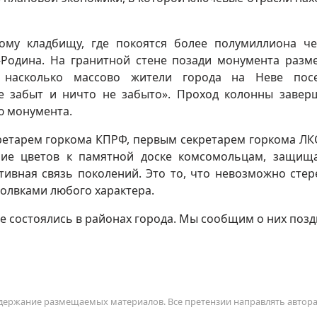
му кладбищу, где покоятся более полумиллиона че
Родина. На гранитной стене позади монумента раз
, насколько массово жители города на Неве пос
е забыт и ничто не забыто». Проход колонны завер
ю монумента.
кретарем горкома КПРФ, первым секретарем горкома Л
ие цветов к памятной доске комсомольцам, защи
тивная связь поколений. Это то, что невозможно стер
олвками любого характера.
е состоялись в районах города. Мы сообщим о них позд
содержание размещаемых материалов. Все претензии направлять автор