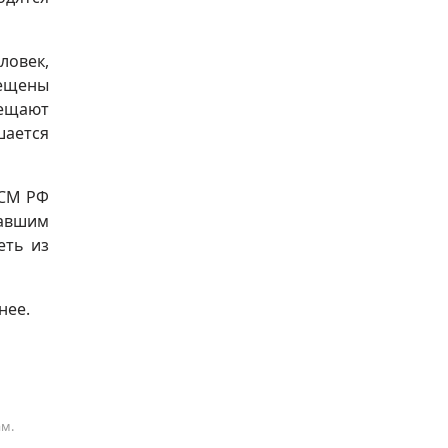
ловек,
мещены
ещают
шается
КСМ РФ
щавшим
еть из
нее.
ам.