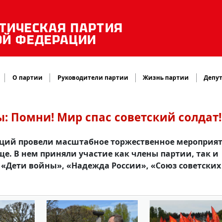
ТИЧЕСКАЯ ПАРТИЯ
ОЙ ФЕДЕРАЦИИ
О партии
Руководители партии
Жизнь партии
Депут
 Помни! Мир спас советский солдат!
юций провели масштабное торжественное мероприят
. В нем приняли участие как члены партии, так и
«Дети войны», «Надежда России», «Союз советских