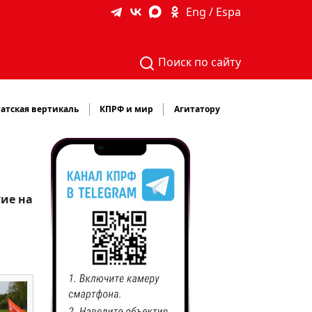
Eng / Espa
Поиск по сайту
атская вертикаль
КПРФ и мир
Агитатору
ие на