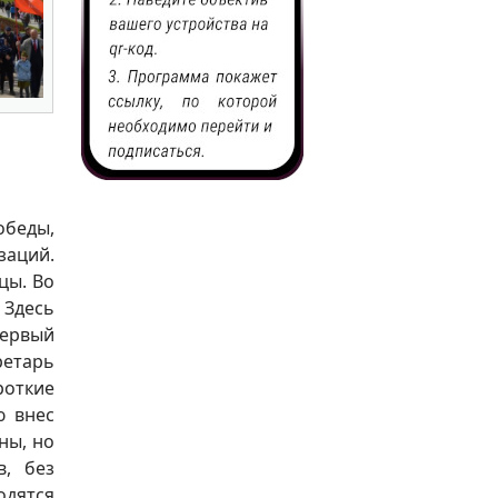
обеды,
заций.
цы. Во
 Здесь
ервый
ретарь
роткие
ю внес
ны, но
, без
одятся