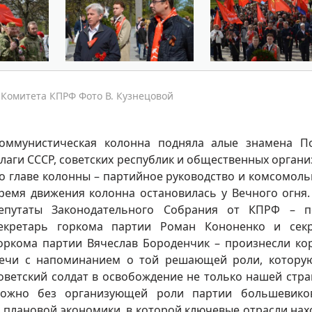
 Комитета КПРФ Фото В. Кузнецовой
оммунистическая колонна подняла алые знамена П
лаги СССР, советских республик и общественных органи
о главе колонны – партийное руководство и комсомоль
ремя движения колонна остановилась у Вечного огня.
епутаты Законодательного Собрания от КПРФ – п
екретарь горкома партии Роман Кононенко и сек
оркома партии Вячеслав Бороденчик – произнесли ко
ечи с напоминанием о той решающей роли, котору
оветский солдат в освобождение не только нашей стра
ожно без организующей роли партии большевиков
ез плановой экономики, в которой ключевые отрасли нах