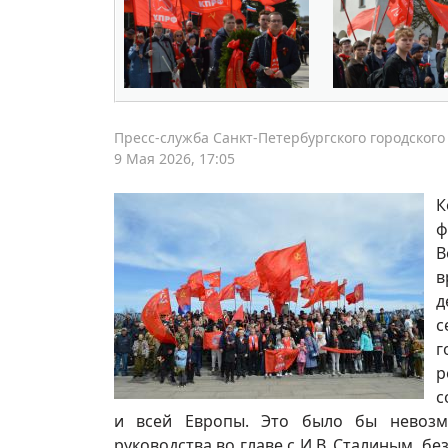
Пресс-служба Санкт-Петербургского городского
9 Мая 2026, 17:05
К
ф
В
в
д
с
г
р
с
и всей Европы. Это было бы невозм
руководства во главе с И.В. Сталиным, б