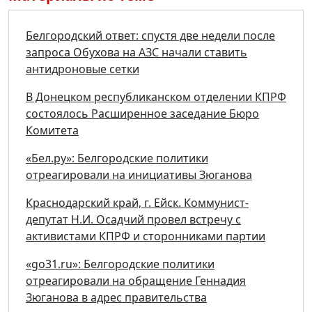
Белгородский ответ: спустя две недели после
запроса Обухова на АЗС начали ставить
антидроновые сетки
В Донецком республиканском отделении КПРФ
состоялось Расширенное заседание Бюро
Комитета
«Бел.ру»: Белгородские политики
отреагировали на инициативы Зюганова
Краснодарский край, г. Ейск. Коммунист-
депутат Н.И. Осадчий провел встречу с
активистами КПРФ и сторонниками партии
«go31.ru»: Белгородские политики
отреагировали на обращение Геннадия
Зюганова в адрес правительства