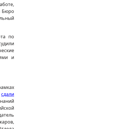
аботе,
ы Бюро
ельный
ота по
судили
ческие
ями и
рамках
и
сдали
знаний
йской
атель
аров,
Отдела