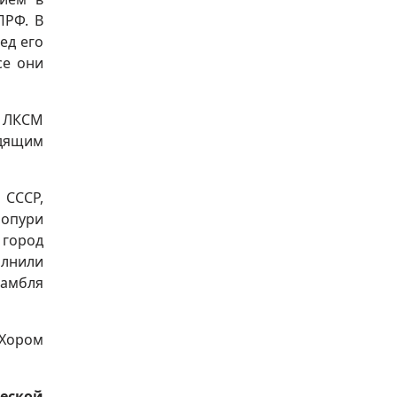
ПРФ. В
ед его
се они
ы ЛКСМ
одящим
СССР,
опури
 город
олнили
самбля
 Хором
еской