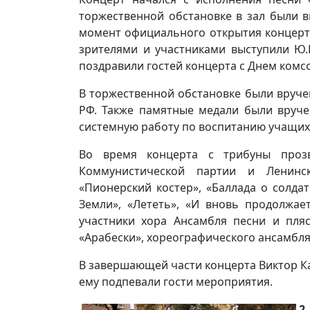
торжественной обстановке в зал были 
момент официального открытия концерта
зрителями и участниками выступили Ю.В.
поздравили гостей концерта с Днем комс
В торжественной обстановке были вруч
РФ. Также памятные медали были вруч
системную работу по воспитанию учащихс
Во время концерта с трибуны проз
Коммунистической партии и Ленинс
«Пионерский костер», «Баллада о солда
Земли», «Лететь», «И вновь продолжае
участники хора Ансамбля песни и пляс
«Арабески», хореографического ансамбля 
В завершающей части концерта Виктор К
ему подпевали гости мероприятия.
2