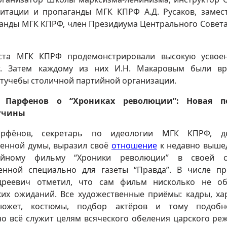
гитации и пропаганды МГК КПРФ А.Д. Русаков, замес
ганды МГК КПРФ, член Президиума Центрального Совет
та МГК КПРФ продемонстрировали высокую усвоен
т. Затем каждому из них И.Н. Макаровым были в
итучебы столичной партийной организации.
с Парфенов о “Хрониках революции”: Новая п
тчины
рфёнов, секретарь по идеологии МГК КПРФ, де
венной думы, выразил своё
отношение
к недавно выше
ийному фильму “Хроники революции” в своей ст
енной специально для газеты “Правда”. В числе пр
дреевич отметил, что сам фильм нисколько не об
ких ожиданий. Все художественные приёмы: кадры, ха
сюжет, костюмы, подбор актёров и тому подоб
о всё служит целям всяческого обеления царского ре