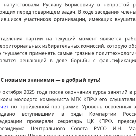
е напутствовали Руслану Борисовичу в непростой р
тоящих перед товарищем задач. В ходе заседания член
чившихся участников организации, имеющих внушит
отделения партии на текущий момент является раб
территориальных избирательных комиссий, которую об
не гнушается применять самые грязные политтехнологи
ановится решающей в деле борьбы с фальсификаци
.
. С новыми знаниями — в добрый путь!
0 октября 2025 года после окончания курса занятий в 
колы молодого коммуниста МГК КПРФ его слушател
ачёт
по пройденной программе. Уровень освоенных 
едавно вступившими в ряды Компартии Росси
едерации проверяли секретарь ЦК КПРФ, председ
резидиума Центрального Совета РУСО И.Н. Мак
рганизатор Школы марксизма-ленинизма, инструктор 