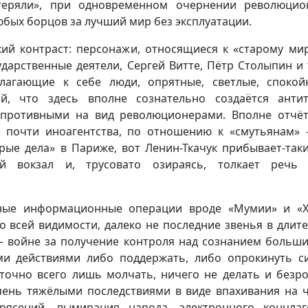
теряли», при одновременном очернении революцио
бых борцов за лучший мир без эксплуатации.
ий контраст: персонажи, относящиеся к «старому мир
дарственные деятели, Сергей Витте, Пётр Столыпин и т
олагающие к себе люди, опрятные, светлые, споко
ий, что здесь вполне сознательно создаётся анти
противными на вид революционерами. Вполне отчё
 почти иноагентства, по отношению к «смутьянам»
ые дела» в Париже, вот Ленин-Ткачук прибывает-таки
й вокзал и, трусовато озираясь, толкает речь 
.
ьные информационные операции вроде «Мумии» и «
о всей видимости, далеко не последние звенья в длит
 войне за получение контроля над сознанием больши
ми действиями либо поддержать, либо опрокинуть с
аточно всего лишь молчать, ничего не делать и безр
очень тяжёлыми последствиями в виде впахивания на 
трясений, вымирания народа, электронного концла