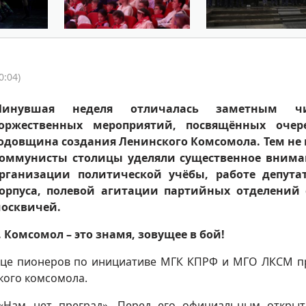
0:04)
Минувшая неделя отличалась заметным ч
оржественных мероприятий, посвящённых очер
одовщина создания Ленинского Комсомола. Тем не
оммунисты столицы уделяли существенное внима
рганизации политической учёбы, работе депутат
орпуса, полевой агитации партийных отделений 
осквичей.
. Комсомол – это знамя, зовущее в бой!
орце пионеров по инициативе МГК КПРФ и МГО ЛКСМ 
кого комсомола.
 «Нам нет преград». Перед его официальным откры