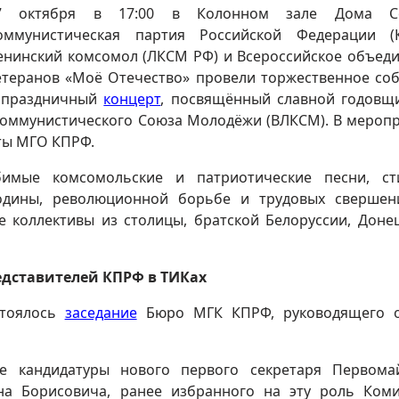
7 октября в 17:00 в Колонном зале Дома С
оммунистическая партия Российской Федерации (К
енинский комсомол (ЛКСМ РФ) и Всероссийское объед
етеранов «Моё Отечество» провели торжественное со
 праздничный
концерт
, посвящённый славной годовщ
Коммунистического Союза Молодёжи (ВЛКСМ). В мероп
сты МГО КПРФ.
имые комсомольские и патриотические песни, ст
одины, революционной борьбе и трудовых свершен
 коллективы из столицы, братской Белоруссии, Доне
редставителей КПРФ в ТИКах
стоялось
заседание
Бюро МГК КПРФ, руководящего о
е кандидатуры нового первого секретаря Первома
на Борисовича, ранее избранного на эту роль Ком