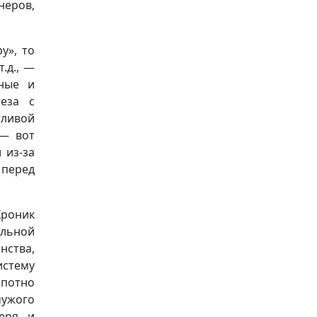
неров,
у», то
.д., —
йные и
теза с
тливой
 — вот
 из-за
перед
Хроник
ельной
нства,
истему
опотно
чужого
геря и