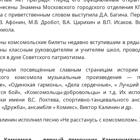
внесены Знамена Московского городского отделения К
 с приветственным словом выступила Д.А. Багина. Пер
 Афонин, М.В. Дробот, В.А. Царихин и В.П. Исаков. В
омола.
ены комсомольские билеты недавно вступившим в ряд
ены классным руководителям и учителям школ, пров
я в духе Советского патриотизма.
вучали посвящённые славным страницам истории 
кого комсомола музыкальные произведения — п
те», «Одинокая гармонь», «Дела сердечные», » Лучший
тся бой», «Комсомольцы-добровольцы» и т.д. Их исп
ки имени В.С. Локтева, спортивно-танцевального ан
«Дружба», ансамбля » Комикс», Виктор Калинин и др.
алинин исполнил песню «Не расстанусь с комсомолом».
. Комсомол – верный помощник Коммунистич