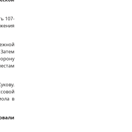
ь 107-
жения
нежной
 Затем
орону
местам
укову.
ссовой
мола в
овали