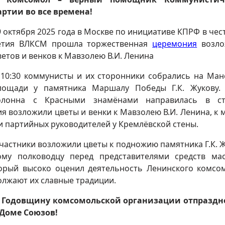
артии во все времена!
9 октября 2025 года в Москве по инициативе КПРФ в чест
етия ВЛКСМ прошла торжественная
церемония
возло
ветов и венков к Мавзолею В.И. Ленина
 10:30 коммунисты и их сторонники собрались на Ма
лощади у памятника Маршалу Победы Г.К. Жукову.
олонна с Красными знамёнами направилась в ст
 возложили цветы и венки к Мавзолею В.И. Ленина, к 
и партийных руководителей у Кремлёвской стены.
астники возложили цветы к подножию памятника Г.К. Ж
ому полководцу перед представителями средств ма
торый высоко оценил деятельность Ленинского комсо
должают их славные традиции.
. Годовщину комсомольской организации отпраздн
 Доме Союзов!