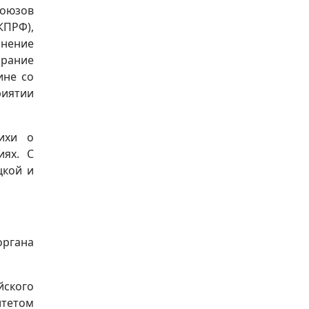
оюзов
ПРФ),
инение
брание
ине со
риятии
ихи о
иях. С
цкой и
ргана
йского
итетом