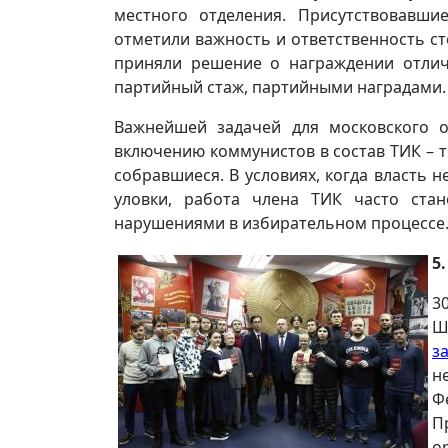
местного отделения. Присутствовавши
отметили важность и ответственность с
приняли решение о награждении отли
партийный стаж, партийными наградами.
Важнейшей задачей для московского 
включению коммунистов в состав ТИК – 
собравшиеся. В условиях, когда власть 
уловки, работа члена ТИК часто ст
нарушениями в избирательном процессе
5
3
Ш
з
н
Ф
П
о