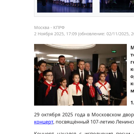
Москва - КПРФ
2 Ноября 2025, 17:09
(обновление: 02/11/2025, 2
т
г
к
о
к
м
1
29 октября 2025 года в Московском дв
концерт
, посвящённый 107-летию Ленинс
Концерт начался с исполнения песни