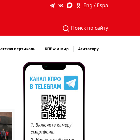
Eng / Espa
Поиск по сайту
атская вертикаль
КПРФ и мир
Агитатору