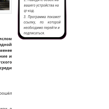
ислом
едной
 менее
ние и
ского
среди
прошёл
тием в