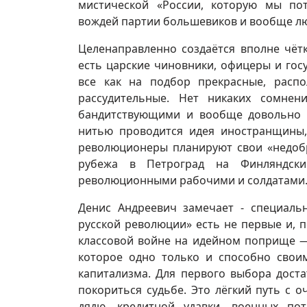
мистической «России, которую мы по
вождей партии большевиков и вообще лю
Целенаправленно создаётся вполне чётк
есть царские чиновники, офицеры и госу
все как на подбор прекрасные, расп
рассудительные. Нет никаких сомнен
бандитствующими и вообще довольно 
нитью проводится идея иностранщины,
революционеры планируют свои «недобр
рубежа в Петроград на Финляндски
революционными рабочими и солдатами
Денис Андреевич замечает - специал
русской революции» есть не первые и, п
классовой войне на идейном поприще —
которое одно только и способно свои
капитализма. Для первого выбора дост
покориться судьбе. Это лёгкий путь с 
дядю, кредитной удавки, военных по