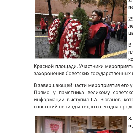
п
2
л
ц
В
п
к
Красной площади. Участники мероприятия
захоронения Советских государственных 
В завершающей части мероприятия его уч
Прямо у памятника великому советск
информации выступил Г.А. Зюганов, ко
советский период и тех, кто сегодня про
3
в