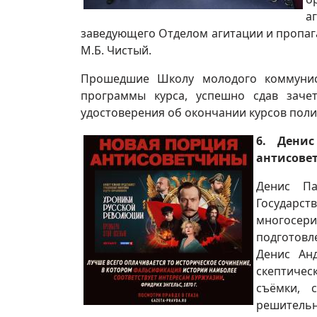
а
заведующего Отделом агитации и пропа
М.Б. Чистый.
Прошедшие Школу молодого коммунис
программы курса, успешно сдав заче
удостоверения об окончании курсов пол
6. Дени
антисове
Денис Па
Государст
многосер
подготовл
Денис Ан
скептичес
съёмки, 
решительн