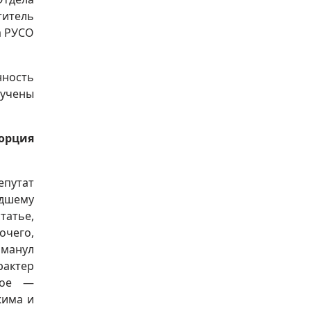
титель
а РУСО
ность
ручены
орция
путат
дшему
атье,
очего,
манул
рактер
ное —
жима и