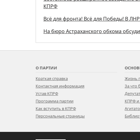
КПРФ
Всё для фронта! Всё для Победы! В Л
На бюро Астраханского обкома обсуд
О ПАРТИИ
ОСНОВ
Краткая справка
Жизнь 
Контактная информация
За что
Устав КПРФ
Депутат
Программа партии
КПРФ и
Как вступить в КПРФ
Агитат
Персональные страницы
Библио