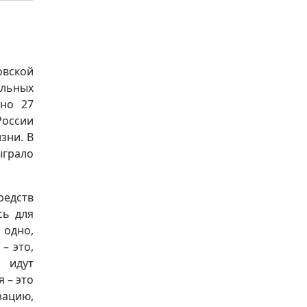
овской
альных
ано 27
России
зни. В
ыграло
редств
сь для
одно,
– это,
о идут
 – это
зацию,