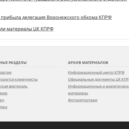
НР прибыла делегация Воронежского обкома КПРФ
или материалы ЦК КПРФ
НЫЕ РАЗДЕЛЫ
АРХИВ МАТЕРИАЛОВ
партии
Информационный центр КПРФ
 борются коммунисты
Официальные документы ЦК КП
ская вертикаль
Информационные и аналитическ
 мир
материалы
ору
Фоторепортажи
тека