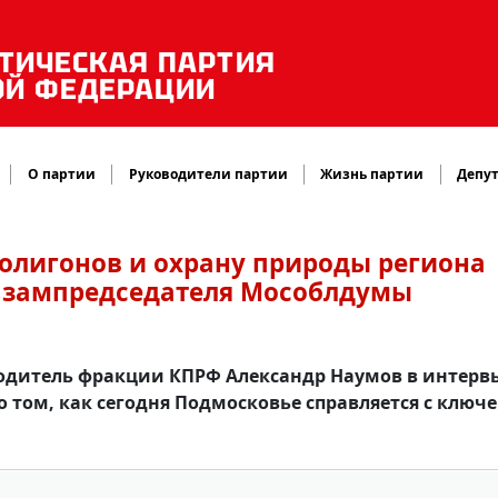
ТИЧЕСКАЯ ПАРТИЯ
ОЙ ФЕДЕРАЦИИ
О партии
Руководители партии
Жизнь партии
Депут
олигонов и охрану природы региона
с зампредседателя Мособлдумы
одитель фракции КПРФ Александр Наумов в интерв
о том, как сегодня Подмосковье справляется с клю