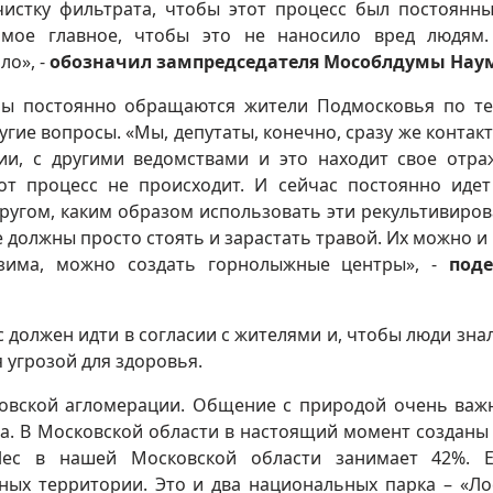
чистку фильтрата, чтобы этот процесс был постоянны
амое главное, чтобы это не наносило вред людям
ло», -
обозначил зампредседателя Мособлдумы Нау
мы постоянно обращаются жители Подмосковья по т
ругие вопросы. «Мы, депутаты, конечно, сразу же контак
и, с другими ведомствами и это находит свое отра
тот процесс не происходит. И сейчас постоянно иде
другом, каким образом использовать эти рекультивиро
е должны просто стоять и зарастать травой. Их можно и
 зима, можно создать горнолыжные центры», -
поде
ос должен идти в согласии с жителями и, чтобы люди знал
 угрозой для здоровья.
овской агломерации. Общение с природой очень важ
на. В Московской области в настоящий момент созданы
Лес в нашей Московской области занимает 42%. Е
ых территории. Это и два национальных парка – «Л