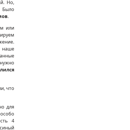
й. Но,
. Было
мов
.
ем или
тируем
жение.
т наше
ванные
 нужно
лился
и, что
но для
 особо
сть 4
осиный