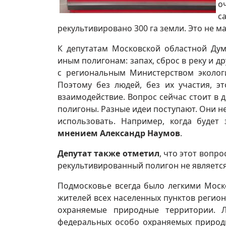
о
с
рекультивировано 300 га земли. Это не ма
К депутатам Московской областной Ду
иным полигонам: запах, сброс в реку и д
с региональным Министерством экологи
Поэтому без людей, без их участия, э
взаимодействие. Вопрос сейчас стоит в 
полигоны. Разные идеи поступают. Они н
использовать. Например, когда будет
мнением Александр Наумов
.
Депутат также отметил
, что этот вопр
рекультивированный полигон не является
Подмосковье всегда было легкими Моск
жителей всех населенных пунктов регио
охраняемые природные территории. 
федеральных особо охраняемых природн