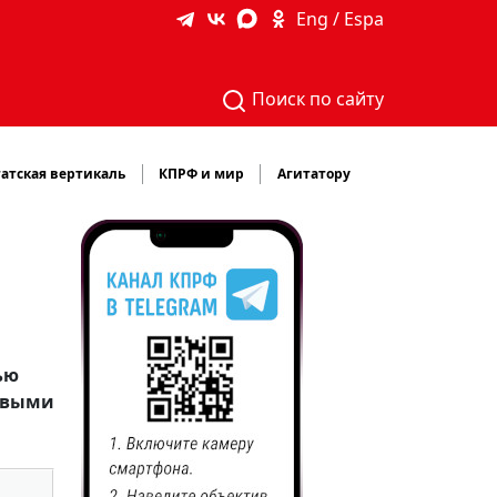
Eng / Espa
Поиск по сайту
атская вертикаль
КПРФ и мир
Агитатору
ью
чевыми