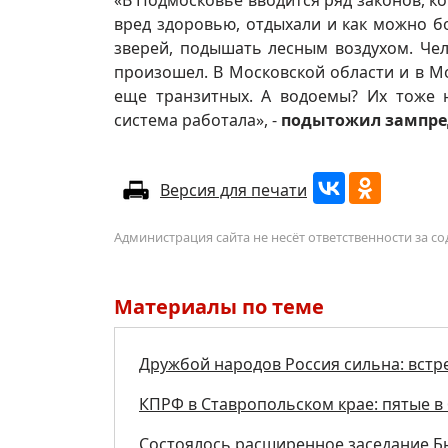
«В Подмосковье вводится ряд законов, к
вред здоровью, отдыхали и как можно б
зверей, подышать лесным воздухом. Чел
произошел. В Московской области и в Мо
еще транзитных. А водоемы? Их тоже н
система работала», -
подытожил зампре
Версия для печати
Администрация сайта не несёт ответственности за 
Материалы по теме
Дружбой народов Россия сильна: встр
КПРФ в Ставропольском крае: пятые в 
Состоялось расширенное заседание Б