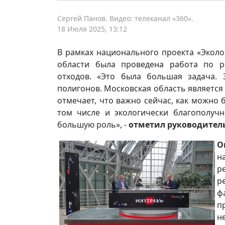
Сергей Панов. Видео: телеканал «360».
18 Июля 2025, 13:12
В рамках национального проекта «Эколо
области была проведена работа по р
отходов. «Это была большая задача. 
полигонов. Московская область является
отмечает, что важно сейчас, как можно
том числе и экологически благополуч
большую роль», -
отметил руководител
О
н
р
р
ф
п
н