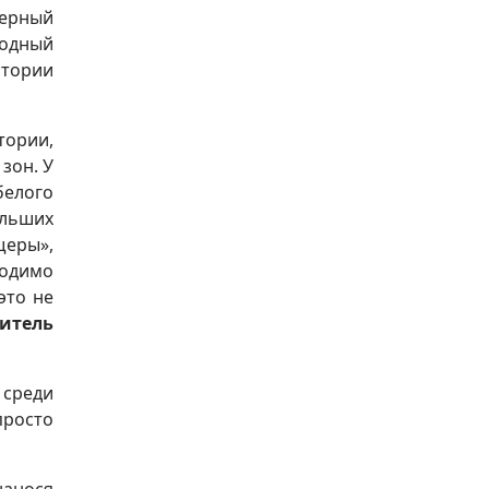
ерный
родный
итории
тории,
зон. У
белого
ольших
щеры»,
ходимо
это не
дитель
 среди
просто