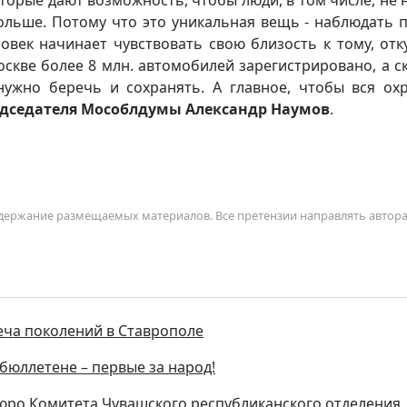
оторые дают возможность, чтобы люди, в том числе, не 
ольше. Потому что это уникальная вещь - наблюдать п
овек начинает чувствовать свою близость к тому, отк
скве более 8 млн. автомобилей зарегистрировано, а с
ужно беречь и сохранять. А главное, чтобы вся ох
дседателя Мособлдумы Александр Наумов
.
содержание размещаемых материалов. Все претензии направлять автор
еча поколений в Ставрополе
бюллетене – первые за народ!
юро Комитета Чувашского республиканского отделения