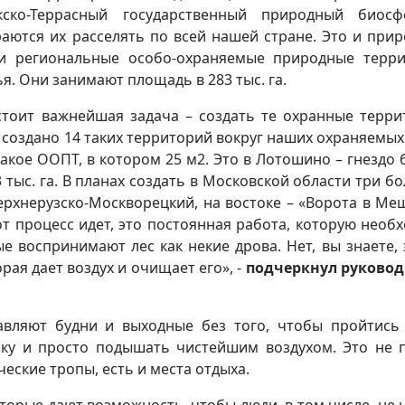
ско-Террасный государственный природный биосф
раются их расселять по всей нашей стране. Это и при
ши региональные особо-охраняемые природные терр
я. Они занимают площадь в 283 тыс. га.
стоит важнейшая задача – создать те охранные терри
у создано 14 таких территорий вокруг наших охраняемых 
такое ООПТ, в котором 25 м2. Это в Лотошино – гнездо 
3 тыс. га. В планах создать в Московской области три б
ерхнерузско-Москворецкий, на востоке – «Ворота в Ме
т процесс идет, это постоянная работа, которую необ
е воспринимают лес как некие дрова. Нет, вы знаете, 
рая дает воздух и очищает его», -
подчеркнул руково
авляют будни и выходные без того, чтобы пройтись
арку и просто подышать чистейшим воздухом. Это не 
ческие тропы, есть и места отдыха.