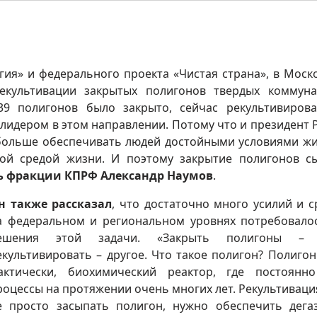
гия» и федерального проекта «Чистая страна», в Моск
екультивации закрытых полигонов твердых коммун
39 полигонов было закрыто, сейчас рекультивиров
 лидером в этом направлении. Потому что и президент 
 больше обеспечивать людей достойными условиями жи
ной средой жизни. И поэтому закрытие полигонов с
ь фракции КПРФ Александр Наумов
.
н также рассказал
, что достаточно много усилий и с
а федеральном и региональном уровнях потребовало
ешения этой задачи. «Закрыть полигоны – 
екультивировать – другое. Что такое полигон? Полигон 
актически, биохимический реактор, где постоянн
роцессы на протяжении очень многих лет. Рекультивация
е просто засыпать полигон, нужно обеспечить дега