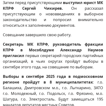
Затем перед присутствующими
выступил юрист МК
КПРФ Сергей Чикирев.
Он рассказал
присутствующим о нововведениях в выборное
законодательство и попросил внимательно
относиться к заполнению документов.
Совещание завершило свою работу.
Секретарь МК КПРФ, руководитель фракции
КПРФ в Мособлдуме Александр Наумов
пригласил
первых секретарей городских партийных
организаций, в чьих округах пройдут выборы в
сентябре этого года, на совещание по выборам.
Выборы в сентябре 2025 года в подмосковном
регионе пройдут в 8 муниципалитетах
: г.о.
Балашиха, Дмитровском м.о., г.о. Лыткарино, ЗАТО
г.о. Молодежный, г.о. Подольск, г.о. Фрязино, м.о.
Шатура, г.о. Электросталь. Будут замещаться 195
мандатов депутатов местных Советов.