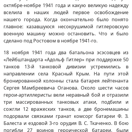
октябре-ноябре 1941 года и какую великую надежду
вселила в наших людей первое освобождение
нашего города. Когда окончательно было понято
главное: казавшуюся несокрушимой гитлеровскую
военную машину можно остановить. Что и было
сделано под Ростовом в ноябре 1941-го.
18 ноября 1941 года два батальона эсэсовцев из
«Лейбштандарта «Адольф Гитлер» при поддержке 50
танков 13-й танковой дивизии устремились в
направлении села Красный Крым. На пути этой
бронированной колонны стала батарея лейтенанта
Сергея Мамбреевича Оганова. Около шести часов
герои-артиллеристы вели неравный бой и отразили
три массированных танковых атаки, подбили и
сожгли 12 вражеских танков, а две бронемашины
подорвали связками гранат комсорг батареи Ф. З.
Балеста и ездовой 3-го орудия В. С. Ткаченко. В бою
погибли 27 воинов героической батареи, были