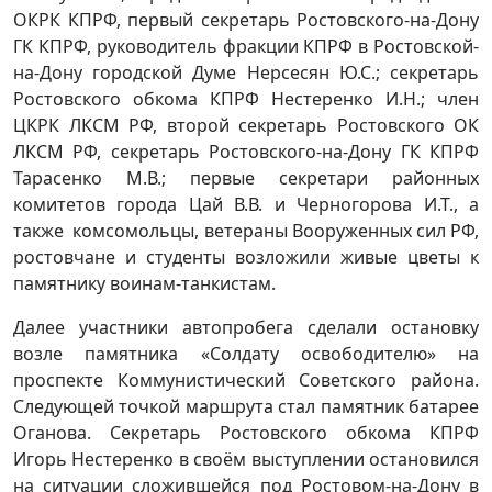
ОКРК КПРФ, первый секретарь Ростовского-на-Дону
ГК КПРФ, руководитель фракции КПРФ в Ростовской-
на-Дону городской Думе Нерсесян Ю.С.; секретарь
Ростовского обкома КПРФ Нестеренко И.Н.; член
ЦКРК ЛКСМ РФ, второй секретарь Ростовского ОК
ЛКСМ РФ, секретарь Ростовского-на-Дону ГК КПРФ
Тарасенко М.В.; первые секретари районных
комитетов города Цай В.В. и Черногорова И.Т., а
также комсомольцы, ветераны Вооруженных сил РФ,
ростовчане и студенты возложили живые цветы к
памятнику воинам-танкистам.
Далее участники автопробега сделали остановку
возле памятника «Солдату освободителю» на
проспекте Коммунистический Советского района.
Следующей точкой маршрута стал памятник батарее
Оганова. Секретарь Ростовского обкома КПРФ
Игорь Нестеренко в своём выступлении остановился
на ситуации сложившейся под Ростовом-на-Дону в