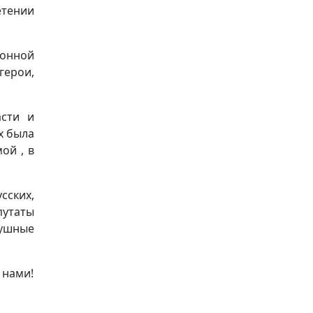
етении
лонной
герои,
асти и
х была
ой , в
сских,
утаты
душные
 нами!