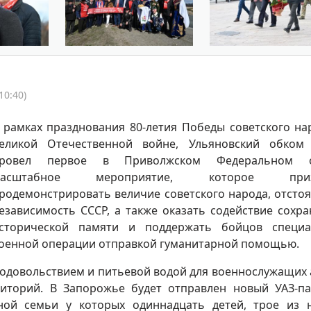
10:40)
 рамках празднования 80-летия Победы советского на
еликой Отечественной войне, Ульяновский обком
ровел первое в Приволжском Федеральном о
масштабное мероприятие, которое приз
родемонстрировать величие советского народа, отсто
езависимость СССР, а также оказать содействие сохр
сторической памяти и поддержать бойцов специа
оенной операции отправкой гуманитарной помощью.
продовольствием и питьевой водой для военнослужащих
иторий. В Запорожье будет отправлен новый УАЗ-па
ной семьи у которых одиннадцать детей, трое из