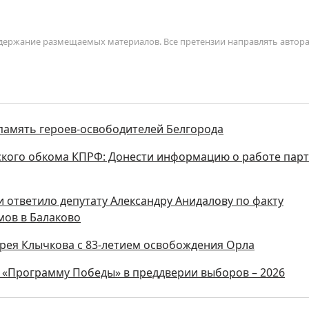
содержание размещаемых материалов. Все претензии направлять автор
амять героев-освободителей Белгорода
кого обкома КПРФ: Донести информацию о работе пар
 ответило депутату Александру Анидалову по факту
ов в Балаково
рея Клычкова с 83-летием освобождения Орла
 «Программу Победы» в преддверии выборов – 2026