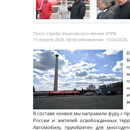
Пресс-служба Ульяновского обкома КПРФ
15 Апреля 2025, 08:40
(обновление: 15/04/2025, 
В
В
п
п
н
и
в
В составе конвоя мы направили фуру с 
России и жителей освобожденных терр
Автомобиль приобретен для многодет