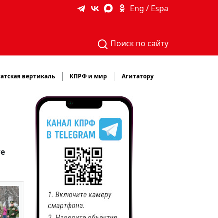
Eng / Espa
Поиск по сайту
атская вертикаль
КПРФ и мир
Агитатору
те