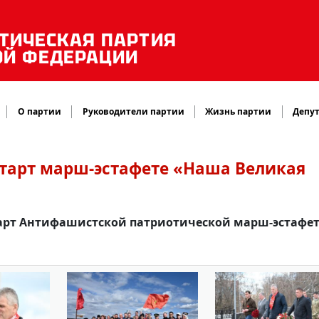
ТИЧЕСКАЯ ПАРТИЯ
ОЙ ФЕДЕРАЦИИ
О партии
Руководители партии
Жизнь партии
Депут
старт марш-эстафете «Наша Великая
старт Антифашистской патриотической марш-эстафе