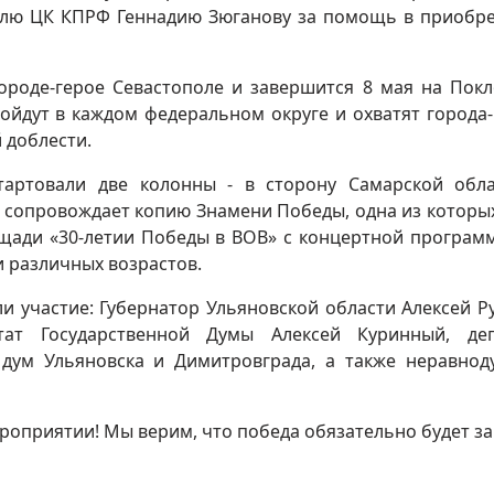
елю ЦК КПРФ Геннадию Зюганову за помощь в приобр
городе-герое Севастополе и завершится 8 мая на Пок
ройдут в каждом федеральном округе и охватят города-
 доблести.
тартовали две колонны - в сторону Самарской обл
х сопровождает копию Знамени Победы, одна из которы
щади «30-летии Победы в ВОВ» с концертной программ
и различных возрастов.
 участие: Губернатор Ульяновской области Алексей Ру
тат Государственной Думы Алексей Куринный, деп
 дум Ульяновска и Димитровграда, а также неравно
ероприятии! Мы верим, что победа обязательно будет за