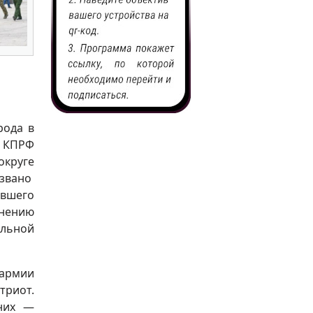
рода в
 КПРФ
круге
вано
явшего
анению
льной
 армии
триот.
 них —