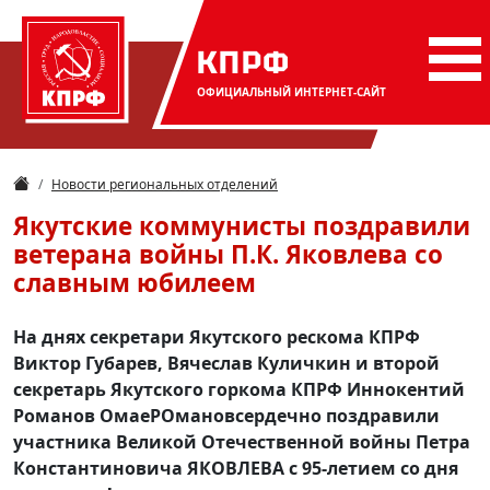
КПРФ
ОФИЦИАЛЬНЫЙ
ИНТЕРНЕТ-САЙТ
Новости региональных отделений
Якутские коммунисты поздравили
ветерана войны П.К. Яковлева со
славным юбилеем
На днях секретари Якутского рескома КПРФ
Виктор Губарев, Вячеслав Куличкин и второй
секретарь Якутского горкома КПРФ Иннокентий
Романов ОмаеРОмановсердечно поздравили
участника Великой Отечественной войны Петра
Константиновича ЯКОВЛЕВА с 95-летием со дня