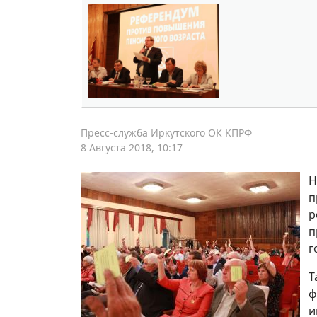
Пресс-служба Иркутского ОК КПРФ
8 Августа 2018, 10:17
Н
п
р
п
г
Т
ф
и