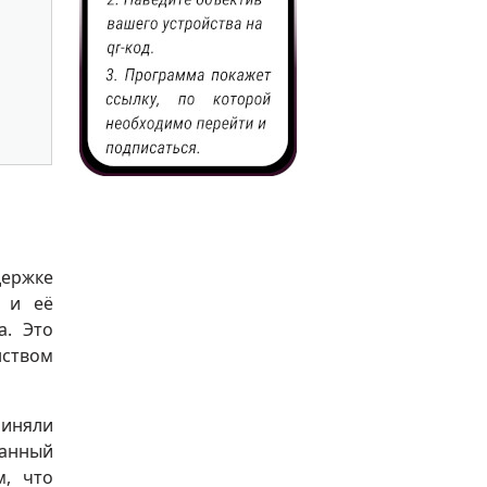
ержке
 и её
а. Это
ством
риняли
ванный
м, что