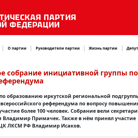
ТИЧЕСКАЯ ПАРТИЯ
ОЙ ФЕДЕРАЦИИ
О партии
Руководители партии
Жизнь партии
Депут
ое собрание инициативной группы по
референдума
е по образованию иркутской региональной подгрупп
всероссийского референдума по вопросу повышени
участие более 100 человек. Собрание вели секретари
и Владимир Примачек. Также в нём принял участие
 ЦК ЛКСМ РФ Владимир Исаков.