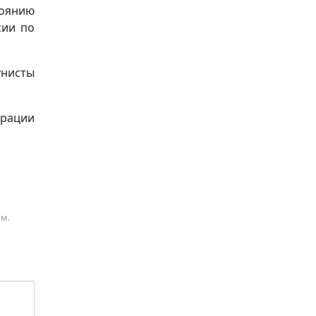
тоянию
сии по
унисты
трации
ам.