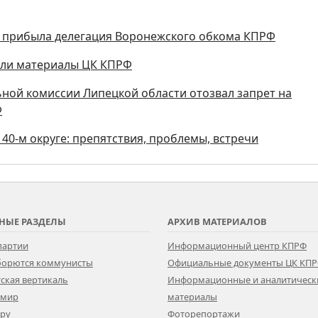
НР прибыла делегация Воронежского обкома КПРФ
или материалы ЦК КПРФ
ьной комиссии Липецкой области отозвал запрет на
Ф
40-м округе: препятствия, проблемы, встречи
НЫЕ РАЗДЕЛЫ
АРХИВ МАТЕРИАЛОВ
партии
Информационный центр КПРФ
 борются коммунисты
Официальные документы ЦК КП
ская вертикаль
Информационные и аналитическ
 мир
материалы
ору
Фоторепортажи