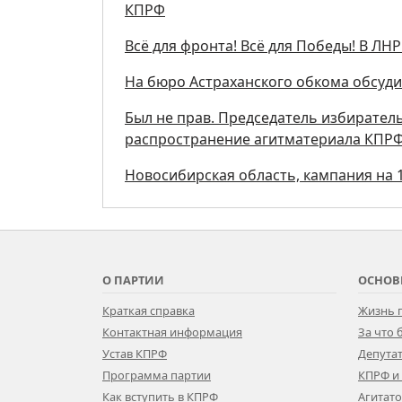
КПРФ
Всё для фронта! Всё для Победы! В Л
На бюро Астраханского обкома обсуд
Был не прав. Председатель избирател
распространение агитматериала КПР
Новосибирская область, кампания на 1
О ПАРТИИ
ОСНОВ
Краткая справка
Жизнь 
Контактная информация
За что
Устав КПРФ
Депутат
Программа партии
КПРФ и
Как вступить в КПРФ
Агитат