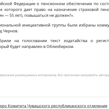
ийской Федерации о пенсионном обеспечении по сос
ие которого дает право на назначение страховой пен
ин — 55 лет), повышаться не должен?».
иональной инициативной группы были избраны комм
д Чернов.
брили на голосовании текст ходатайства о регис
орый будет направлен в Облизбирком.
содержание размещаемых материалов. Все претензии направлять автор
юро Комитета Чувашского республиканского отделения