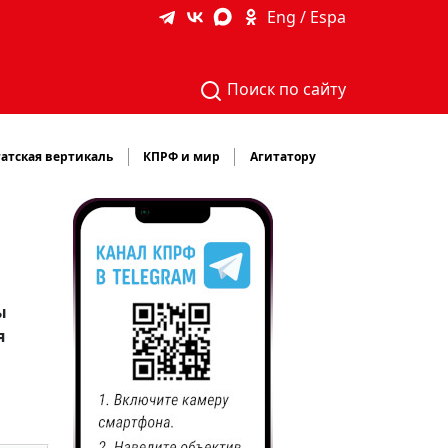
Eng / Espa
Поиск по сайту
атская вертикаль
КПРФ и мир
Агитатору
ы
я