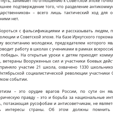
гнуть, занимает по отношению к Советской эпохе точно
 лишнее подтверждение того, что разделение антикомму
дарственников» – всего лишь тактический ход для 
ними нет.
бороться с фальсификациями и рассказывать людям, 
олюции и Советской эпохе. На базе Иркутского горком
му воспитанию молодежи, председателем которого яв
водит работу в школах с учениками в рамках всеросси
 победы». На открытые уроки к детям приходят комму
, ветераны Вооруженных сил и участники боевых дейс
 приняло участие 21 школа, охвачено 1330 школьнико
 Октябрьской социалистической революции участники 
иком событии.
етизм – это орудие врагов России, по сути он яв
орическую правду – это и борьба за национальные ин
ь, потакающая русофобам и антисоветчикам, не являет
ить интересы страны. Об этом должны помнить