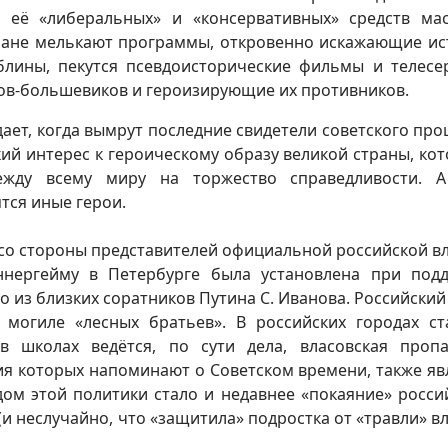
 её «либеральных» и «консервативных» средств ма
ране мелькают программы, откровенно искажающие и
блины, пекутся псевдоисторические фильмы и телесе
ов-большевиков и героизирующие их противников.
дает, когда вымрут последние свидетели советского про
ий интерес к героическому образу великой страны, кот
ежду всему миру на торжество справедливости. 
тся иные герои.
со стороны представителей официальной российской вл
ннергейму в Петербурге была установлена при под
о из близких соратников Путина С. Иванова. Российский
 могиле «лесных братьев». В российских городах ст
в школах ведётся, по сути дела, власовская пропа
ия которых напоминают о Советском времени, также яв
ом этой политики стало и недавнее «покаяние» росси
и неслучайно, что «защитила» подростка от «травли» вл