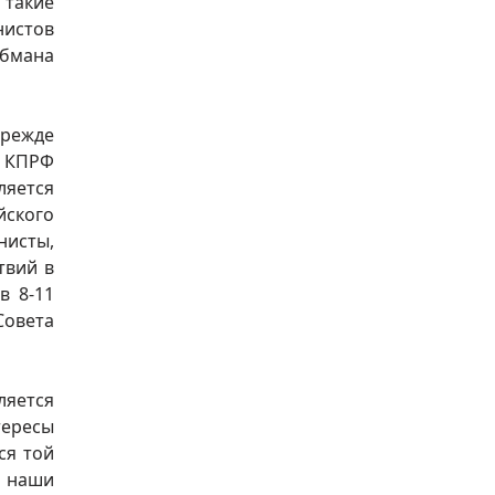
 такие
нистов
обмана
прежде
а КПРФ
ляется
йского
нисты,
твий в
в 8-11
Совета
ляется
тересы
ся той
 наши