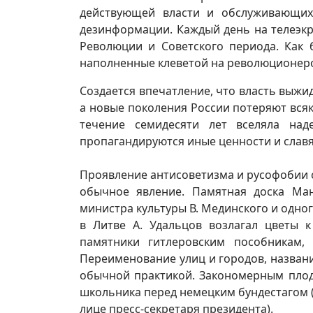
действующей власти и обслуживающих
дезинформации. Каждый день на телеэк
Революции и Советского периода. Как 
наполненные клеветой на революционер
Создается впечатление, что власть выжи
а новые поколения России потеряют всяк
течение семидесяти лет вселяла над
пропагандируются иные ценности и славя
Проявление антисоветизма и русофобии 
обычное явление. Памятная доска Ма
министра культуры В. Мединского и одног
в Литве А. Удальцов возлагал цветы к
памятники гитлеровским пособникам, 
Переименование улиц и городов, назван
обычной практикой. Закономерным плод
школьника перед немецким бундестагом (
лице пресс-секретаря президента).