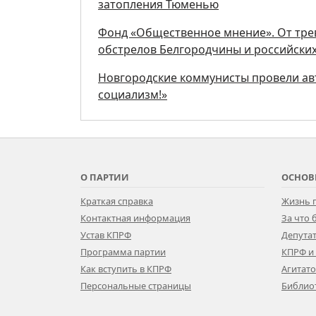
затопления Тюменью
Фонд «Общественное мнение». От трев
обстрелов Белгородчины и российских
Новгородские коммунисты провели авт
социализм!»
О ПАРТИИ
ОСНОВ
Краткая справка
Жизнь 
Контактная информация
За что
Устав КПРФ
Депутат
Программа партии
КПРФ и
Как вступить в КПРФ
Агитат
Персональные страницы
Библио