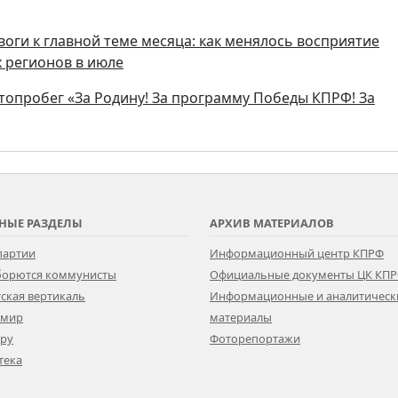
оги к главной теме месяца: как менялось восприятие
 регионов в июле
опробег «За Родину! За программу Победы КПРФ! За
НЫЕ РАЗДЕЛЫ
АРХИВ МАТЕРИАЛОВ
партии
Информационный центр КПРФ
 борются коммунисты
Официальные документы ЦК КП
ская вертикаль
Информационные и аналитическ
 мир
материалы
ору
Фоторепортажи
тека