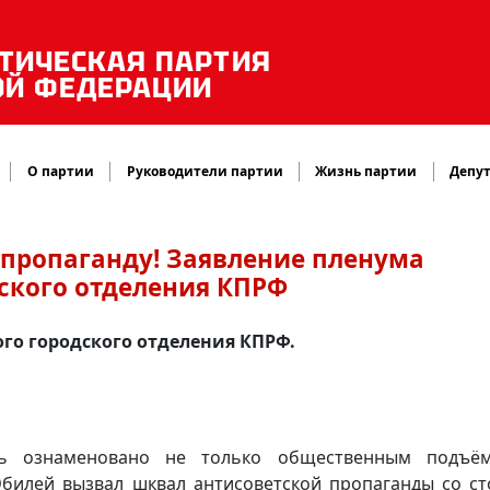
ТИЧЕСКАЯ ПАРТИЯ
ОЙ ФЕДЕРАЦИИ
О партии
Руководители партии
Жизнь партии
Депут
 пропаганду! Заявление пленума
ского отделения КПРФ
го городского отделения КПРФ.
ось ознаменовано не только общественным подъё
Юбилей вызвал шквал антисоветской пропаганды со с