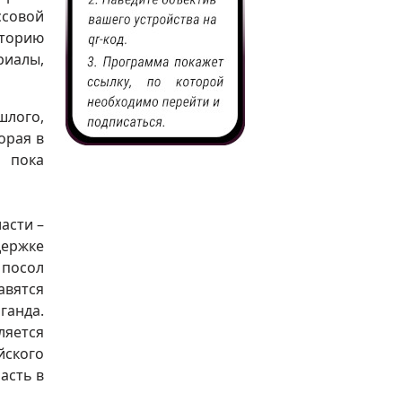
ссовой
сторию
риалы,
шлого,
орая в
А пока
асти –
держке
 посол
авятся
ганда.
ляется
йского
асть в