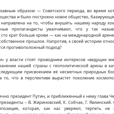
главным образом — Советского периода, во время ко
гущества и было построено новое общество, базирующе
) направлена на то, чтобы внушить нашему народу ко
ьные пропагандисты умалчивают, что у так назыв
 сто крат больше крови — как на международной арене,
собственное прошлое. Напротив, к своей истории относ
тся противоположный подход?
ки» у власти стоят проводники интересов «ведущих м
транении нашей страны с геополитической арены в ка
последующим присвоением её несметных природных бог
а то, что в перспективе вырастет поколение космопо
ично президент Путин, и приближённый к нему глава Че
резиденты – В. Жириновский, К. Собчак, Г. Явлинский.
ппозиция, которая, как нас уверяют, терпеть не