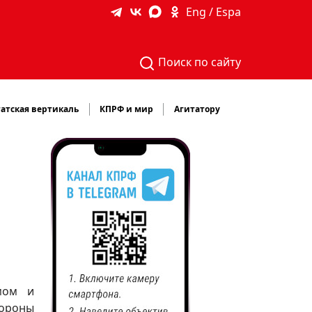
Eng / Espa
Поиск по сайту
атская вертикаль
КПРФ и мир
Агитатору
мом и
тороны