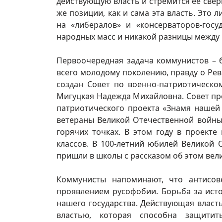
действующую власть и стремится её свер
же позиции, как и сама эта власть. Это
на «либералов» и «консерваторов-госу
народных масс и никакой разницы между 
Первоочередная задача коммунистов – 
всего молодому поколению, правду о Рев
создан Совет по военно-патриотическо
Мигуцкая Надежда Михайловна. Совет про
патриотического проекта «Знамя нашей
ветераны Великой Отечественной войны
горячих точках. В этом году в проекте
классов. В 100-летний юбилей Великой
пришли в школы с рассказом об этом вел
Коммунисты напоминают, что антисов
проявлением русофобии. Борьба за ист
нашего государства. Действующая власт
властью, которая способна защит