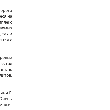
торого
еся на
мплекс
аемых
 так и
ятся с
ировых
честве
атств.
литов,
чни Р.
 Очень
 может