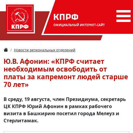
КПРФ
ОФИЦИАЛЬНЫЙ
ИНТЕРНЕТ-САЙТ
Новости региональных отделений
Ю.В. Афонин: «КПРФ считает
необходимым освободить от
платы за капремонт людей старше
70 лет»
В среду, 19 августа, член Президиума, секретарь
ЦК КПРФ Юрий Афонин в рамках рабочего
визита в Башкирию посетил города Мелеуз и
Стерлитамак.