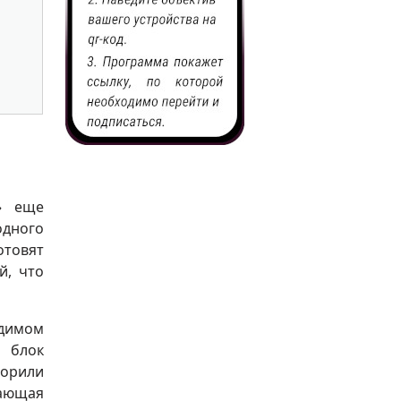
» еще
дного
товят
й, что
одимом
 блок
ворили
тающая