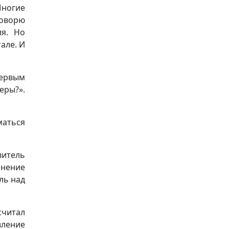
Многие
говорю
ля. Но
але. И
Первым
еры?».
маться
витель
лнение
ль над
считал
вление