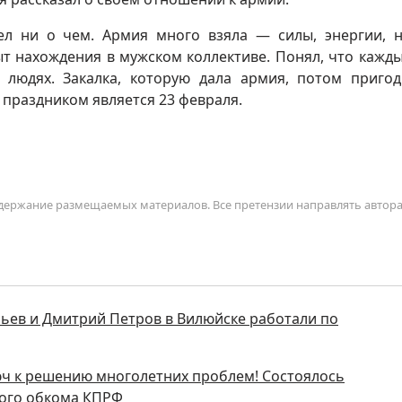
ел ни о чем. Армия много взяла — силы, энергии, 
ыт нахождения в мужском коллективе. Понял, что кажд
 людях. Закалка, которую дала армия, потом пригод
праздником является 23 февраля.
содержание размещаемых материалов. Все претензии направлять автор
льев и Дмитрий Петров в Вилюйске работали по
ч к решению многолетних проблем! Состоялось
кого обкома КПРФ