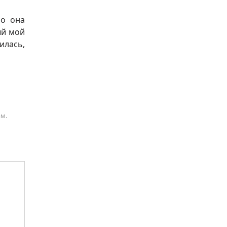
но она
ый мой
илась,
ам.