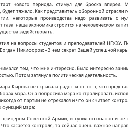
тарт нового периода, стимул для броска вперед. 
 будет тяжело. Как представитель оборонной отрасли 
гии, некоторые производства надо развивать с ну
от газа, наша экономика строится на человеческом капит
ущества задействовать.
етил на вопросы студентов и преподавателей НГУЭУ. 
а Богдан Никифоров: «В чем секрет Вашей успешной карь
занимался тем, что мне интересно. Было интересно зани
тью. Потом затянула политическая деятельность.
мара Кырова не скрывала радости от того, что предста
борах мэра. Она попросила мэра контролировать испо
икогда от партии не отрекался и что он считает контро
 функций мэра:
чи офицером Советской Армии, вступил осознанно и не 
Что касается контроля, то сейчас очень важное напра