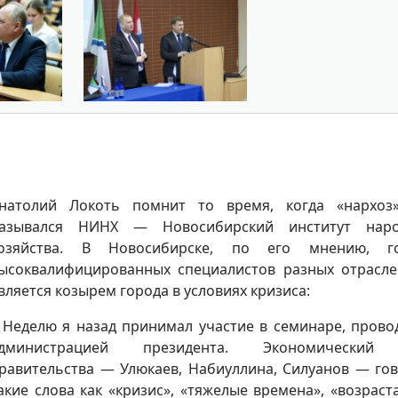
натолий Локоть помнит то время, когда «нархоз
азывался НИНХ — Новосибирский институт наро
озяйства. В Новосибирске, по его мнению, го
ысоквалифицированных специалистов разных отрасле
вляется козырем города в условиях кризиса:
 Неделю я назад принимал участие в семинаре, пров
дминистрацией президента. Экономический
равительства — Улюкаев, Набиуллина, Силуанов — го
акие слова как «кризис», «тяжелые времена», «возрас