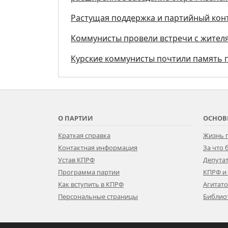
Растущая поддержка и партийный кон
Коммунисты провели встречи с жител
Курские коммунисты почтили память п
О ПАРТИИ
ОСНОВ
Краткая справка
Жизнь 
Контактная информация
За что
Устав КПРФ
Депутат
Программа партии
КПРФ и
Как вступить в КПРФ
Агитат
Персональные страницы
Библио