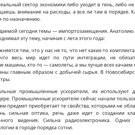
реальный сектор экономики либо уходит в тень, либо не
аешь внимание на расходы, а все ли там в порядке. 
 по назначению.
ждаемой сегодня темы — импортозамещения. Анатолию
днимал эту тему, начиная с лета этого года:
жняется тем, что у нас не то, что нет каких-то комплект
 что весь мир идет по пути интеграции, не обяза
чше машины, кто-то — самолеты, а мы лучше всех качаем 
заны главным образом с добычей сырья. В Новосибирс
нтры.
кальные промышленные ускорители, их используют 
дере. Промышленные ускорители сейчас начали пользо
ием предмет приобретает те свойства, которыми не обла
нь сильная оптика, речь даже идет о создании кла
ного видения. Сильна радиоэлектроника. Одних 
огии в городе порядка сотни.