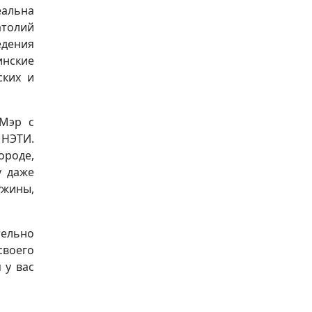
еальна
атолий
едения
инские
ских и
 Мэр с
 НЭТИ.
ороде,
у даже
ужины,
тельно
своего
 у вас