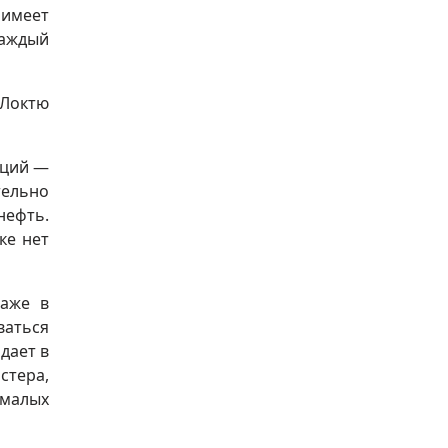
 имеет
Каждый
 Локтю
аций —
тельно
нефть.
ке нет
даже в
ваться
дает в
стера,
малых