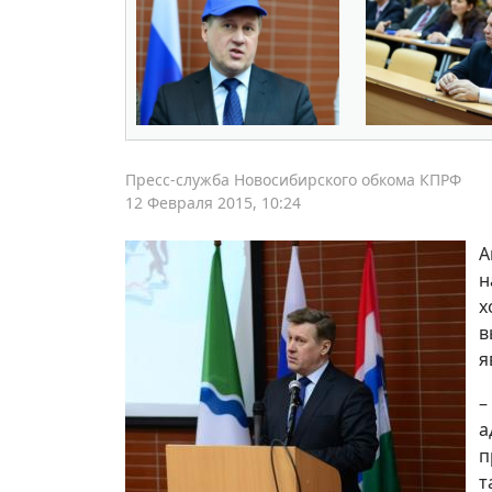
Пресс-служба Новосибирского обкома КПРФ
12 Февраля 2015, 10:24
А
н
х
в
я
–
а
п
т