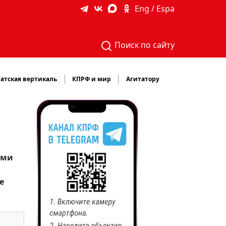
Eng / Espa
Поиск по сайту
атская вертикаль
КПРФ и мир
Агитатору
ями
е