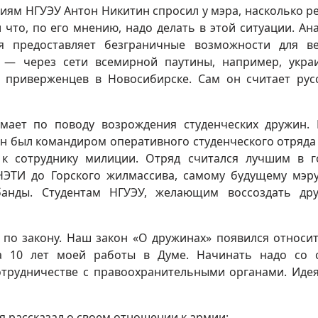
ям НГУЭУ Антон Никитин спросил у мэра, насколько р
что, по его мнению, надо делать в этой ситуации. Ан
ня предоставляет безграничные возможности для в
— через сети всемирной паутины, например, укра
 приверженцев в Новосибирске. Сам он считает рус
умает по поводу возрождения студенческих дружин.
он был командиром оперативного студенческого отряда
к сотруднику милиции. Отряд считался лучшим в г
НЭТИ до Горского жилмассива, самому будущему мэр
банды. Студентам НГУЭУ, желающим воссоздать др
о по закону. Наш закон «О дружинах» появился относи
а 10 лет моей работы в Думе. Начинать надо со 
сотрудничестве с правоохранительными органами. Идея
я рассказал о своем отношении к армии: