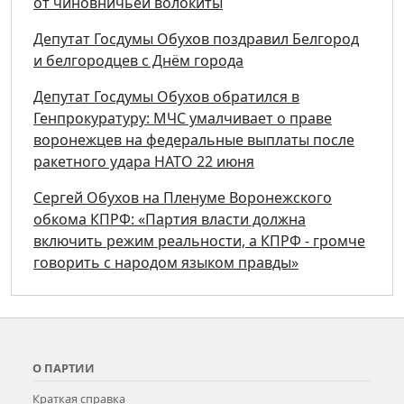
от чиновничьей волокиты
Депутат Госдумы Обухов поздравил Белгород
и белгородцев с Днём города
Депутат Госдумы Обухов обратился в
Генпрокуратуру: МЧС умалчивает о праве
воронежцев на федеральные выплаты после
ракетного удара НАТО 22 июня
Сергей Обухов на Пленуме Воронежского
обкома КПРФ: «Партия власти должна
включить режим реальности, а КПРФ - громче
говорить с народом языком правды»
О ПАРТИИ
Краткая справка