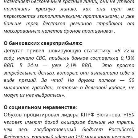
назначает бесконечные красные линии, они не успеют
назначить красную линию, как она тут же
пересекается геополитическими противниками, и уже
больше трех десятков регионов страдают от
массированных налетов дронов противника»
.
О банковских сверхприбылях:
Депутат привел шокирующую статистику:
«В 22-м
году, начало СВО, прибыль банков составляла 0,13%
ВВП. В 24-м — уже 2,1% ВВП. Это просто
запредельные деньги, которые они выплатили себе в
виде премий. За что? На другом полюсе — 50
миллионов граждан, которые в долговой кабале, не
могут из нее выбраться»
.
О социальном неравенстве:
Обухов процитировал лидера КПРФ Зюганова:
«150
человек имеют доход олигархов больше на треть,
чем весь государственный бюджет Российской
Федерации, который идет на 150 миллионов человек»
.