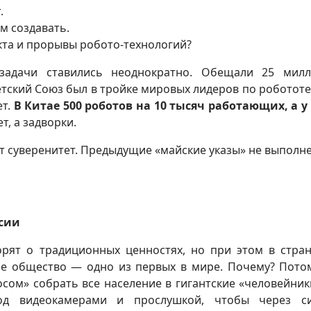
.
м создавать.
кта и прорывы робото-технологий?
задачи ставились неоднократно. Обещали 25 мил
тский Союз был в тройке мировых лидеров по робототе
ет.
В Китае 500 роботов на 10 тысяч работающих, а у
т, а задворки.
от суверенитет. Предыдущие «майские указы» не выполне
сии
рят о традиционных ценностях, но при этом в стра
ое общество — одно из первых в мире. Почему? Пото
осом» собрать все население в гигантские «человейники
од видеокамерами и прослушкой, чтобы через си