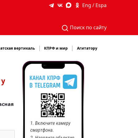
Eng / Espa
Поиск по сайту
атская вертикаль
КПРФ и мир
Агитатору
 у
асная