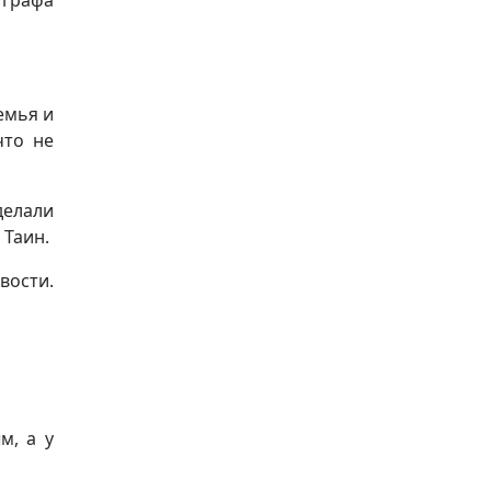
 графа
емья и
что не
делали
 Таин.
вости.
м, а у