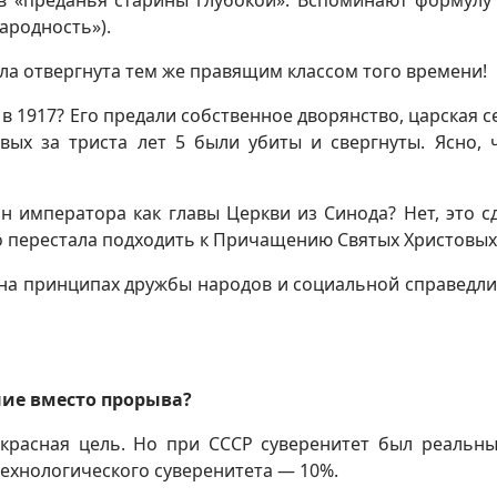
я в «преданья старины глубокой». Вспоминают формулу
ародность»).
ла отвергнута тем же правящим классом того времени!
в 1917? Его предали собственное дворянство, царская с
вых за триста лет 5 были убиты и свергнуты. Ясно, 
 императора как главы Церкви из Синода? Нет, это с
о перестала подходить к Причащению Святых Христовых
 на принципах дружбы народов и социальной справедли
ние вместо прорыва?
екрасная цель. Но при СССР суверенитет был реальны
технологического суверенитета — 10%.