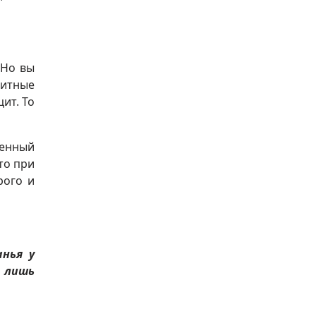
 Но вы
цитные
ит. То
венный
то при
рого и
анья у
о лишь