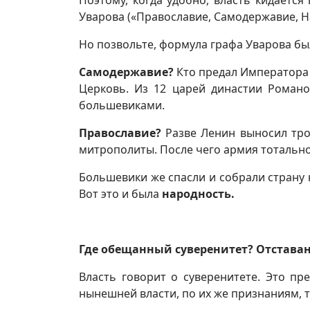
Поэтому, когда удобно, власть кидаетс
Уварова («Православие, Самодержавие, Н
Но позвольте, формула графа Уварова бы
Самодержавие?
Кто предал Императора 
Церковь. Из 12 царей династии Романо
большевиками.
Православие?
Разве Ленин выносил трон
митрополиты. После чего армия тотальн
Большевики же спасли и собрали страну
Вот это и была
народность.
Где обещанный суверенитет? Отстава
Власть говорит о суверенитете. Это пр
нынешней власти, по их же признаниям, 