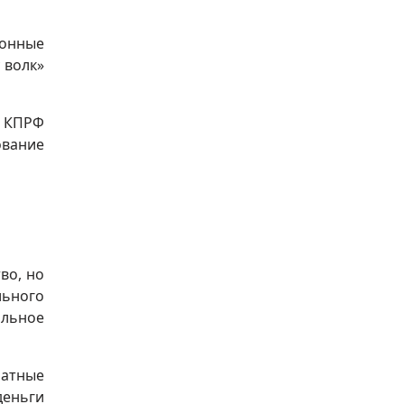
ионные
 волк»
и КПРФ
ование
во, но
льного
альное
латные
деньги