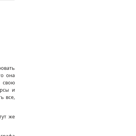
овать
то она
, свою
урсы и
ь все,
тут же