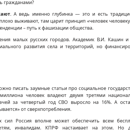
ь гражданами?
жают
. А ведь именно глубинка — это и есть традиц
 плохо выживают, там царит принцип «человек человеку
тенденции – путь к фашизации общества.
ения малых русских городов. Академик В.И. Кашин 
иального развития села и территорий, но финансир
жно писать заумные статьи про социальное государст
 миллиона человек владеют двумя третями национа
гачей за четвертый год СВО выросло на 16%. А ост
ывается» от сверхпотребления.
х сил Россия вполне может обеспечить всем бесп
етям, инвалидам. КПРФ настаивает на этом. Но 