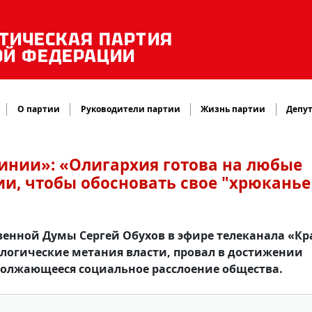
ТИЧЕСКАЯ ПАРТИЯ
ОЙ ФЕДЕРАЦИИ
О партии
Руководители партии
Жизнь партии
Депут
линии»: «Олигархия готова на любые
и, чтобы обосновать свое "хрюканье
твенной Думы Сергей Обухов в эфире телеканала «Кр
логические метания власти, провал в достижении
должающееся социальное расслоение общества.