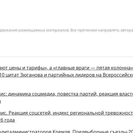
содержание размещаемых материалов. Все претензии направлять автор
ют цены и тарифы», а «главные враги — пятая колонна»
0 цитат Зюганова и партийных лидеров на Всероссийс
с: динамика соцмедиа, повестка партий, реакция власт
а
с. Реакция соцсетей, индекс региональной тревожност
6 года
политадминистраторов Кремля. Предвыборные съезды-2