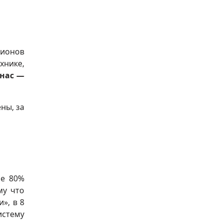
лионов
хнике,
 нас —
ны, за
не 80%
му что
», в 8
стему