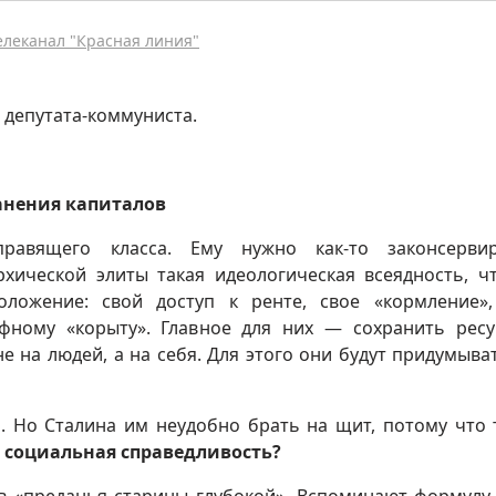
телеканал "Красная линия"
 депутата-коммуниста.
анения капиталов
равящего класса. Ему нужно как-то законсервир
хической элиты такая идеологическая всеядность, ч
оложение: свой доступ к ренте, свое «кормление»
фному «корыту». Главное для них — сохранить рес
е на людей, а на себя. Для этого они будут придумыват
. Но Сталина им неудобно брать на щит, потому что 
е социальная справедливость?