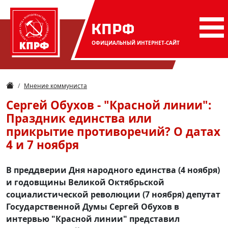
КПРФ
ОФИЦИАЛЬНЫЙ
ИНТЕРНЕТ-САЙТ
Мнение коммуниста
Сергей Обухов - "Красной линии":
Праздник единства или
прикрытие противоречий? О датах
4 и 7 ноября
В преддверии Дня народного единства (4 ноября)
и годовщины Великой Октябрьской
социалистической революции (7 ноября) депутат
Государственной Думы Сергей Обухов в
интервью "Красной линии" представил