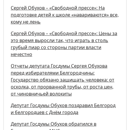
Сергей Обухов – «Свободной прессе»: На
подготовке детей к школе «навариваются» все,
кому не лень
Сергей Обухов – «Свободной прессе»: Цены за
это время выросли так, что играть в столь
грубый пиар со стороны партии власти
нечестно
Отчеты депутата Госдумы Сергея Обухова
перед избирателями Белгородчины:
Государство обязано защищать человека: от
осколка, от прорванной трубы, от роста цен,
от чиновничьей волокиты
Депутат Госдумы Обухов поздравил Белгород
и белгородцев с Днём города
Депутат Госдумы Обухов обратился в