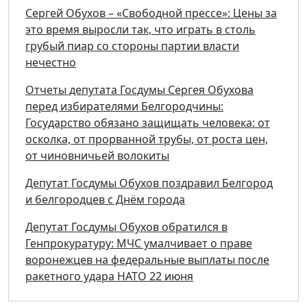
Сергей Обухов – «Свободной прессе»: Цены за
это время выросли так, что играть в столь
грубый пиар со стороны партии власти
нечестно
Отчеты депутата Госдумы Сергея Обухова
перед избирателями Белгородчины:
Государство обязано защищать человека: от
осколка, от прорванной трубы, от роста цен,
от чиновничьей волокиты
Депутат Госдумы Обухов поздравил Белгород
и белгородцев с Днём города
Депутат Госдумы Обухов обратился в
Генпрокуратуру: МЧС умалчивает о праве
воронежцев на федеральные выплаты после
ракетного удара НАТО 22 июня