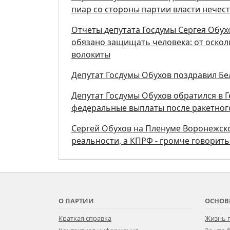
пиар со стороны партии власти нечес
Отчеты депутата Госдумы Сергея Обух
обязано защищать человека: от осколк
волокиты
Депутат Госдумы Обухов поздравил Бе
Депутат Госдумы Обухов обратился в 
федеральные выплаты после ракетног
Сергей Обухов на Пленуме Воронежск
реальности, а КПРФ - громче говорит
О ПАРТИИ
ОСНОВ
Краткая справка
Жизнь 