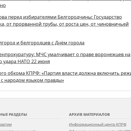
тно
ова перед избирателями Белгородчины: Государство
а, от прорванной трубы, от роста цен, от чиновничьей
лгород и белгородцев с Днём города
Генпрокуратуру: МЧС умалчивает о праве воронежцев на
о удара НАТО 22 июня
ого обкома КПРФ: «Партия власти должна включить ре
ь с народом языком правды»
НЫЕ РАЗДЕЛЫ
АРХИВ МАТЕРИАЛОВ
партии
Информационный центр КПРФ