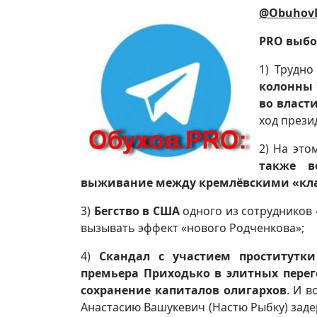
@Obuhov
PRO выбо
1) Трудно
колонны 
во власт
ход прези
2) На эт
также в
выживание между кремлёвскими «кл
3)
Бегство в США
одного из сотрудников
вызывать эффект «нового Родченкова»;
4)
Скандал с участием проститутк
премьера Приходько в элитных перег
сохранение капиталов олигархов
. И в
Анастасию Вашукевич (Настю Рыбку) задер