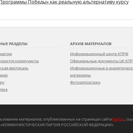
Программы Победы» как реальную альтернативу курсу
НЫЕ РАЗДЕЛЫ
АРХИВ МАТЕРИАЛОВ
партии
Информационный центр КПРФ
 борются коммунисты
Официальные документы ЦК КП
ская вертикаль
Информационные и аналитическ
 мир
материалы
ору
Фоторепортажи
тека
ьзовании материалов, опубликованных на страницах сайта
kprf.ru
, сс
ртия «КОММУНИСТИЧЕСКАЯ ПАРТИЯ РОССИЙСКОЙ ФЕДЕРАЦИИ»