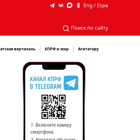
Eng / Espa
Поиск по сайту
атская вертикаль
КПРФ и мир
Агитатору