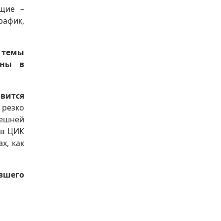
ущие –
рафик,
 темы
йны в
овится
 резко
ешней
 в ЦИК
х, как
ывшего