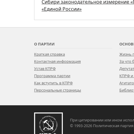
Сибири законодательное измерение «
«Единой России»
О ПАРТИИ
ОСНОВ
Краткая справка
Жизнь 
Контактная информация
За что
Устав КПРФ
Депутат
Программа партии
КПРФ и
Как вступить в КПРФ
Агитат
Персональные страницы
Библио
При цитировании или ином испол
© 1993-2026 Политическая па