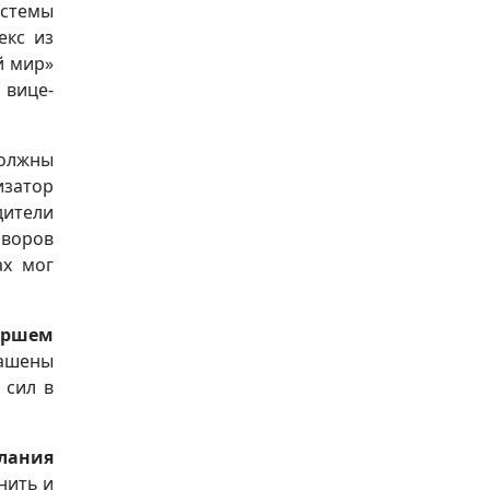
истемы
екс из
й мир»
 вице-
должны
изатор
дители
оворов
ах мог
маршем
ашены
 сил в
слания
нить и