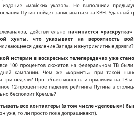
е издание «майских указов». Не выполнили предыд
ослания Путин пойдет записываться на КВН. Удачный г
елеканалов, действительно
начинается «раскрутка»
кой хунты, что указывает на вероятность во
усиливающееся давление Запада и внутриэлитные дрязги?
ой истерии в воскресных телепередачах уже стан
все 100 процентов сюжетов на федеральном ТВ были
 дней кампании. Чем же «кормить» при такой нын
я три недели? Про объективность и приличия на ТВ и
ное 12-процентное падение рейтинга Путина в столица
ьно беспокоит Кремль?
ывать все контактеры (в том числе «деловые») б
 он уже, то ли просто пока допрашивают).