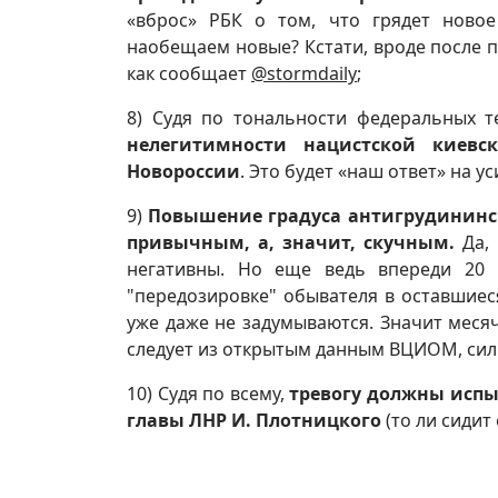
«вброс» РБК о том, что грядет ново
наобещаем новые? Кстати, вроде после п
как сообщает
@stormdaily
;
8) Судя по тональности федеральных т
нелегитимности нацистской киевс
Новороссии
. Это будет «наш ответ» на 
9)
Повышение градуса антигрудининск
привычным, а, значит, скучным.
Да, 
негативны. Но еще ведь впереди 20
"передозировке" обывателя в оставшиес
уже даже не задумываются. Значит месяч
следует из открытым данным ВЦИОМ, сил
10) Судя по всему,
тревогу должны испыт
главы ЛНР И. Плотницкого
(то ли сидит