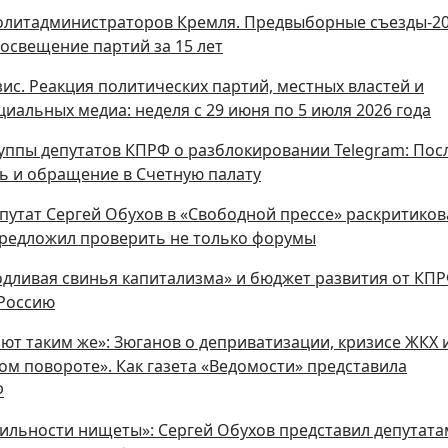
политадминистраторов Кремля. Предвыборные съезды-2
 освещение партий за 15 лет
с. Реакция политических партий, местных властей и
иальных медиа: неделя с 29 июня по 5 июля 2026 года
руппы депутатов КПРФ о разблокировании Telegram: Пос
 и обращение в Счетную палату
епутат Сергей Обухов в «Свободной прессе» раскритиков
редложил проверить не только форумы
одливая свинья капитализма» и бюджет развития от КПР
 Россию
ют таким же»: Зюганов о деприватизации, кризисе ЖКХ 
ом повороте». Как газета «Ведомости» представила
Ф
ильности нищеты»: Сергей Обухов представил депутата