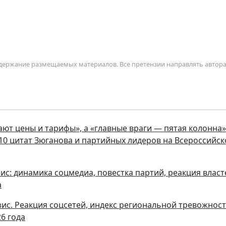
содержание размещаемых материалов. Все претензии направлять автор
ют цены и тарифы», а «главные враги — пятая колонна»
0 цитат Зюганова и партийных лидеров на Всероссийс
с: динамика соцмедиа, повестка партий, реакция власт
а
с. Реакция соцсетей, индекс региональной тревожност
6 года