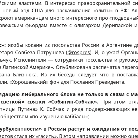
айскими властями. В интересах правоохранительной с
н новый ход США для раскачивания «элиты» в РФ: Ал
аскроют американцам много интересного про «подводны
рвежским фьордам вместе с олигархом Дерипаской и
к»:
якобы кокаин из посольства России в Аргентине 
етаря Совбеза Патрушева (
@rospres
). И, о ужас! Орган
ьчук. Исполнители — сотрудники посольства и руково
в Латинской Америке». Опубликована распечатка перег
ана Близнюка. Из их беседы следует, что в поставк
лли. «Хорошенький» фон для Послания Президента.
идацию либерального блока не только в связи с 
светкой» связки «Собянин-Собчак».
При этом огл
стницы Путина» К. Собчак и ряда поддерживающих ее
ообществом «по изучению каббалы»;
урбулентности» в России растут и ожидания от по
пертов стала их «гасить». В этом направлении можно оце