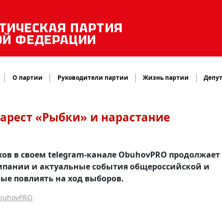
ТИЧЕСКАЯ ПАРТИЯ
ОЙ ФЕДЕРАЦИИ
О партии
Руководители партии
Жизнь партии
Депут
 арест «Рыбки» и нарастание
хов в своем telegram-канале ObuhovPRO продолжает
мпании и актуальные события общероссийской и
ые повлиять на ход выборов.
ObuhovPRO