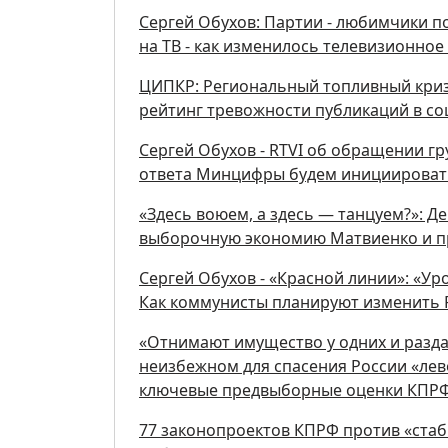
Сергей Обухов: Партии - любимчики 
на ТВ - как изменилось телевизионное
ЦИПКР: Региональный топливный кризи
рейтинг тревожности публикаций в соц
Сергей Обухов - RTVI об обращении г
ответа Минцифры будем инициировать
«Здесь воюем, а здесь — танцуем?»: Д
выборочную экономию Матвиенко и п
Сергей Обухов - «Красной линии»: «Ур
Как коммунисты планируют изменить
«Отнимают имущество у одних и разда
неизбежном для спасения России «лев
ключевые предвыборные оценки КПР
77 законопроектов КПРФ против «стаб