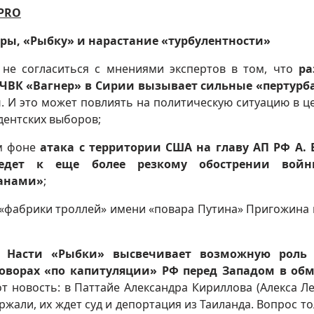
PRO
ры, «Рыбку» и нарастание «турбулентности»
 не согласиться с мнениями экспертов в том, что
ра
ЧВК «Вагнер» в Сирии вызывает сильные «пертурб
и
. И это может повлиять на политическую ситуацию в ц
дентских выборов;
ом фоне
атака с территории США на главу АП РФ А.
едет к еще более резкому обострении вой
анами»
;
 «фабрики троллей» имени «повара Путина» Пригожина
и Насти «Рыбки» высвечивает возможную роль 
оворах «по капитуляции» РФ перед Западом в об
от новость: в Паттайе Александра Кириллова (Алекса Ле
жали, их ждет суд и депортация из Таиланда. Вопрос то