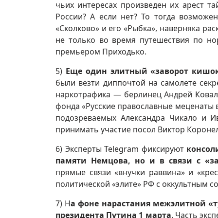
чьих интересах произведен их арест т
России? А если нет? То тогда возможе
«Сколково» и его «Рыбка», наверняка р
не только во время путешествия по но
премьером Приходько.
5)
Еще один элитный «заворот кишо
были везти диппочтой на самолете секр
наркотрафика — берлинец Андрей Ковал
фонда «Русские православные меценаты 
подозреваемых Александра Чикало и Ив
принимать участие посол Виктор Короне
6) Эксперты Telegram фиксируют
консол
памяти Немцова, но и в связи с «за
прямые связи «внучки раввина» и «кре
политической «элите» РФ с оккультным с
7) Н
а фоне нарастания межэлитной «т
президента Путина 1 марта
. Часть экс