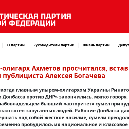
ТИЧЕСКАЯ ПАРТИЯ
ОЙ ФЕДЕРАЦИИ
О партии
Руководители партии
Жизнь партии
Депут
-олигарх Ахметов просчитался, встав
и публициста Алексея Богачева
екогда главным упырем-олигархом Украины Ринат
 Донбасса против ДНР» закончились, мягко говоря,
рабовладельцем бывший «авторитет» сумел принуд
ько сотен запуганных людей. Рабочие Донбасса да
ершать над собой жесткое насилие, сумели преодол
ременно пробудилось их национальное и классовое