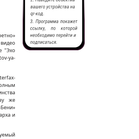
ретно»
видео
е "Эхо
ov-ya-
rfax-
полным
нства
азу же
Бени»
арха и
руемый