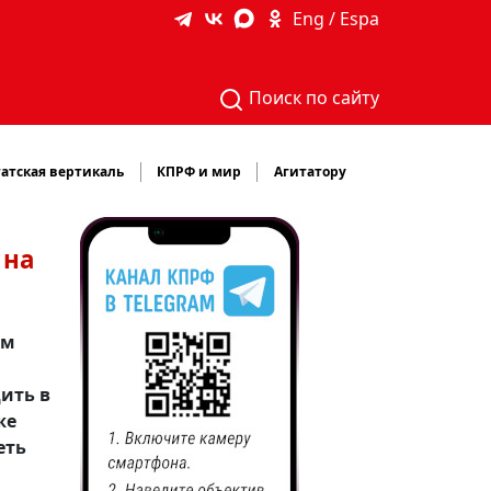
Eng / Espa
Поиск по сайту
атская вертикаль
КПРФ и мир
Агитатору
 на
ом
ить в
же
еть