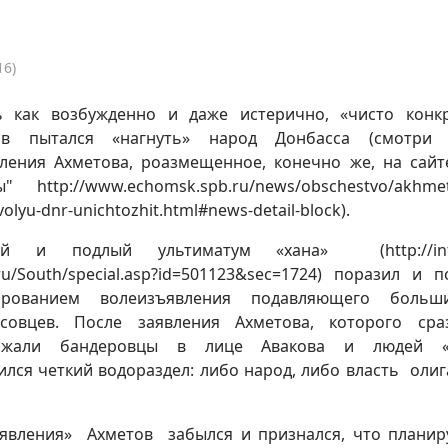
16)
ь как возбужденно и даже истерично, «чисто конк
ов пытался «нагнуть» народ Донбасса (смотри 
ления Ахметова, роазмещенное, конечно же, на сайт
" http://www.echomsk.spb.ru/news/obschestvo/akhmet
olyu-dnr-unichtozhit.html#news-detail-block).
ий и подлый ультиматум «хана» (http://inte
.ru/South/special.asp?id=501123&sec=1724) поразил и 
ированием волеизъявления подавляющего больши
ссовцев. После заявления Ахметова, которого ср
ржали бандеровцы в лице Авакова и людей «
ился четкий водораздел: либо народ, либо власть олиг
аявления» Ахметов забылся и признался, что плани