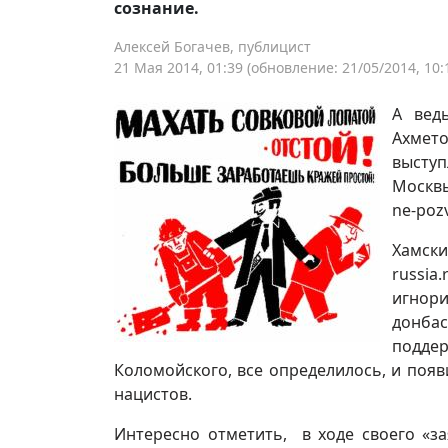
сознание.
Алексей Богачев, публицист
21 Мая 2014, 01:39
(обновление: 21/05/2014, 10:
А вед
Ахмет
выступ
Москвы
ne-pozv
Хамск
russia
игнор
донба
подде
Коломойского, все определилось, и появ
нацистов.
Интересно отметить, в ходе своего «з