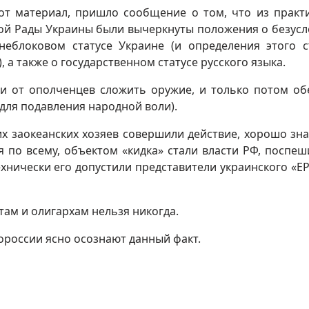
тот материал, пришло сообщение о том, что из практ
ой Рады Украины были вычеркнуты положения о безус
еблоковом статусе Украине (и определения этого с
 а также о государственном статусе русского языка.
и от ополченцев сложить оружие, и только потом о
 для подавления народной воли).
х заокеанских хозяев совершили действие, хорошо зн
я по всему, объектом «кидка» стали власти РФ, поспе
ехнически его допустили представители украинского «ЕР»
стам и олигархам нельзя никогда.
вороссии ясно осознают данный факт.