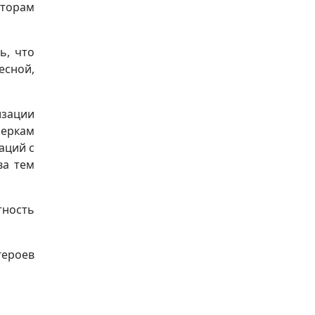
кторам
ь, что
есной,
изации
меркам
аций с
ва тем
тность
героев