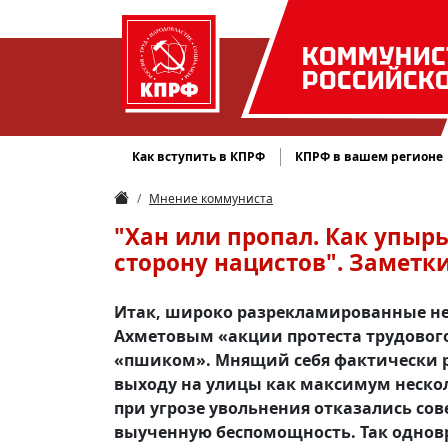
КОММУНИС
РОССИЙСК
Как вступить в КПРФ
КПРФ в вашем регионе
Мнение коммуниста
"Хан или пропал. Как упырь
сторону нацистов". Заметк
Итак, широко разрекламированные н
Ахметовым «акции протеста трудового
«пшиком». Мнящий себя фактически 
выходу на улицы как максимум нескол
при угрозе увольнения отказались сов
выученную беспомощность. Так однов