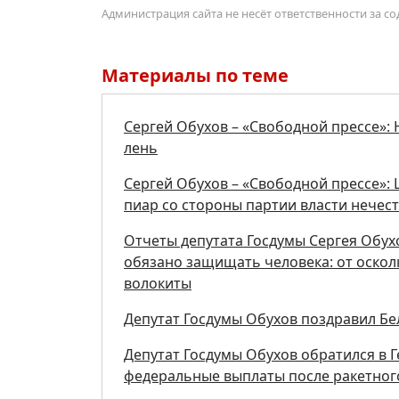
Администрация сайта не несёт ответственности за 
Материалы по теме
Сергей Обухов – «Свободной прессе»: 
лень
Сергей Обухов – «Свободной прессе»: Ц
пиар со стороны партии власти нечес
Отчеты депутата Госдумы Сергея Обух
обязано защищать человека: от осколк
волокиты
Депутат Госдумы Обухов поздравил Бе
Депутат Госдумы Обухов обратился в 
федеральные выплаты после ракетног