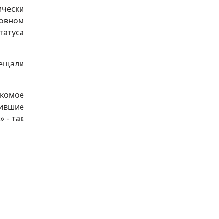
ически
ловном
татуса
бещали
акомое
шившие
 - так