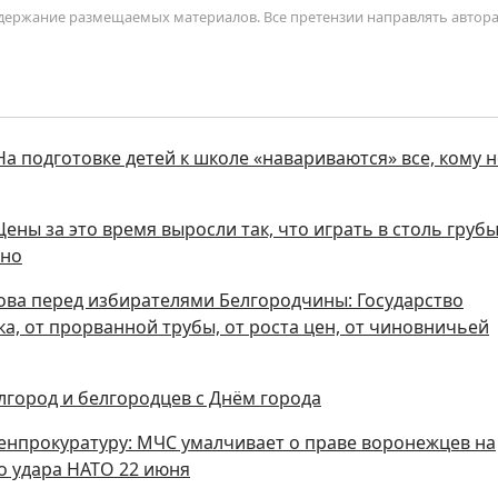
содержание размещаемых материалов. Все претензии направлять автор
На подготовке детей к школе «навариваются» все, кому н
ены за это время выросли так, что играть в столь груб
тно
ова перед избирателями Белгородчины: Государство
а, от прорванной трубы, от роста цен, от чиновничьей
лгород и белгородцев с Днём города
Генпрокуратуру: МЧС умалчивает о праве воронежцев на
о удара НАТО 22 июня