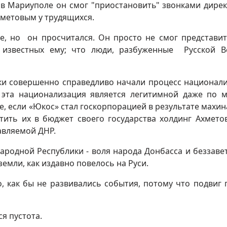
 в Мариуполе он смог "приостановить" звонками дире
хметовым у трудящихся.
е, но он просчитался. Он просто не смог представит
 известных ему; что люди, разбуженные Русской В
ки совершенно справедливо начали процесс национал
 эта национализация является легитимной даже по 
е, если «Юкос» стал госкорпорацией в результате махин
тить их в бюджет своего государства холдинг Ахмето
авляемой ДНР.
ародной Республики - воля народа Донбасса и беззаве
земли, как издавно повелось на Руси.
, как бы не развивались события, потому что подвиг 
я пустота.