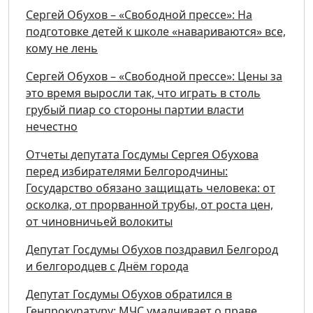
Сергей Обухов – «Свободной прессе»: На
подготовке детей к школе «навариваются» все,
кому не лень
Сергей Обухов – «Свободной прессе»: Цены за
это время выросли так, что играть в столь
грубый пиар со стороны партии власти
нечестно
Отчеты депутата Госдумы Сергея Обухова
перед избирателями Белгородчины:
Государство обязано защищать человека: от
осколка, от прорванной трубы, от роста цен,
от чиновничьей волокиты
Депутат Госдумы Обухов поздравил Белгород
и белгородцев с Днём города
Депутат Госдумы Обухов обратился в
Генпрокуратуру: МЧС умалчивает о праве