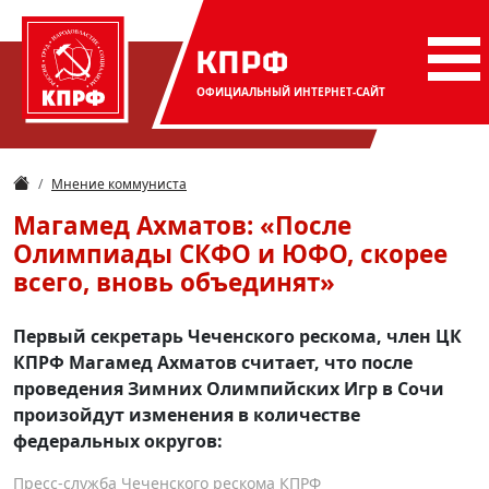
КПРФ
ОФИЦИАЛЬНЫЙ
ИНТЕРНЕТ-САЙТ
Мнение коммуниста
Магамед Ахматов: «После
Олимпиады СКФО и ЮФО, скорее
всего, вновь объединят»
Первый секретарь Чеченского рескома, член ЦК
КПРФ Магамед Ахматов считает, что после
проведения Зимних Олимпийских Игр в Сочи
произойдут изменения в количестве
федеральных округов:
Пресс-служба Чеченского рескома КПРФ