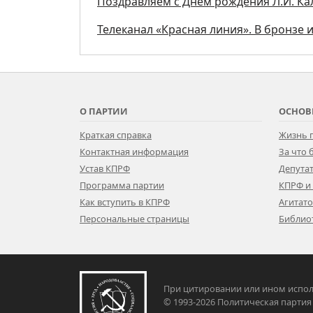
Поздравляем с Днём рождения Л.И. К
Телеканал «Красная линия». В бронзе 
О ПАРТИИ
ОСНОВ
Краткая справка
Жизнь 
Контактная информация
За что
Устав КПРФ
Депутат
Программа партии
КПРФ и
Как вступить в КПРФ
Агитат
Персональные страницы
Библио
При цитировании или ином испол
© 1993-2026 Политическая па