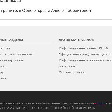
алашникова
и граните: в Орле открыли Аллею Победителей
НЫЕ РАЗДЕЛЫ
АРХИВ МАТЕРИАЛОВ
партии
Информационный центр КПРФ
 борются коммунисты
Официальные документы ЦК КП
ская вертикаль
Информационные и аналитическ
 мир
материалы
ору
Фоторепортажи
тека
ьзовании материалов, опубликованных на страницах сайта
kprf.ru
, сс
ртия «КОММУНИСТИЧЕСКАЯ ПАРТИЯ РОССИЙСКОЙ ФЕДЕРАЦИИ»