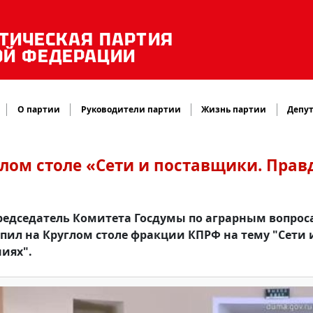
ТИЧЕСКАЯ ПАРТИЯ
ОЙ ФЕДЕРАЦИИ
О партии
Руководители партии
Жизнь партии
Депут
глом столе «Сети и поставщики. Прав
редседатель Комитета Госдумы по аграрным вопрос
ил на Круглом столе фракции КПРФ на тему "Сети 
иях".