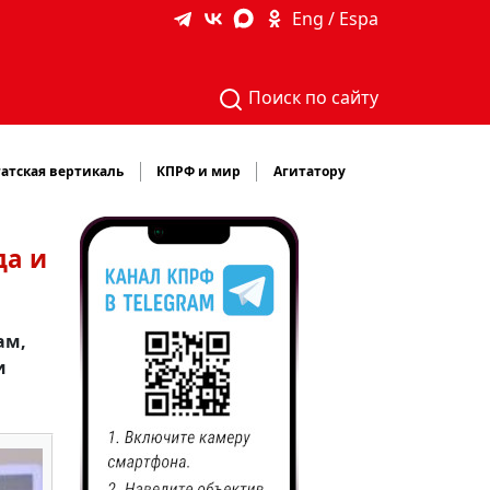
Eng / Espa
Поиск по сайту
атская вертикаль
КПРФ и мир
Агитатору
да и
ам,
и