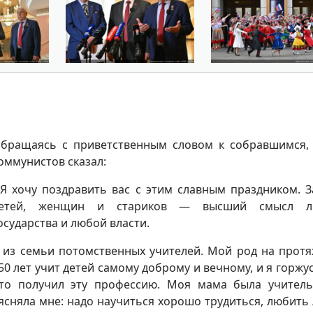
бращаясь с приветственным словом к собравшимся,
оммунистов сказал:
 Я хочу поздравить вас с этим славным праздником. 
етей, женщин и стариков — высший смысл л
осударства и любой власти.
 из семьи потомственных учителей. Мой род на прот
50 лет учит детей самому доброму и вечному, и я горжус
то получил эту профессию. Моя мама была учител
ясняла мне: надо научиться хорошо трудиться, любить