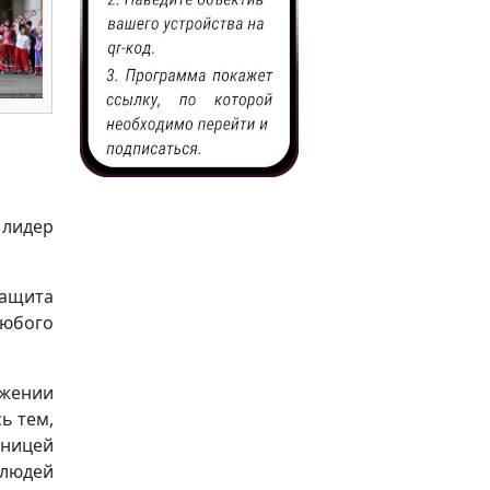
 лидер
Защита
юбого
яжении
ь тем,
ьницей
 людей