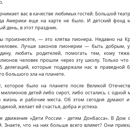
о.
прнимает вас в качестве любимых гостей. Большой театр 
огда Америки еще на карте не было. И детский фонд 
й день, в этот праздник.
вы произнесёте, — это клятва пионера. Недавно на К
человек. Лучше законов пионерии — быть добрым, 
дину, любить родителей, помогать тем, кому тяж
ллионов человек прошли через эту школу. Только что
85 делегаций, которые поддержали нас в праведной 
го большого зла на планете.
т, которое было на планете после Великой Отечест
 миллионов детей либо сирот, либо остались с одной 
 в жизнь и рабочие места. Об этом сегодня думают 
одиной, желает ей счастья, добра и успеха.
 движение «Дети России - детям Донбасса». В Дом 
. Знаете, что на них больше всего влияет? Они приех