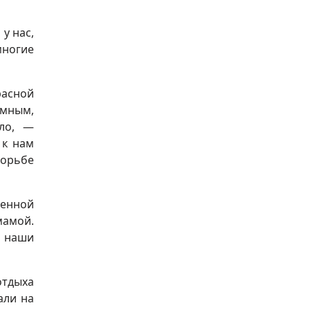
у нас,
многие
расной
умным,
ело, —
 к нам
борьбе
венной
мамой.
и наши
отдыха
али на