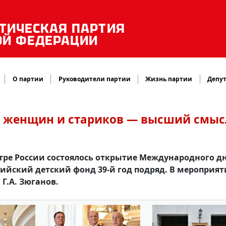
ТИЧЕСКАЯ ПАРТИЯ
ОЙ ФЕДЕРАЦИИ
О партии
Руководители партии
Жизнь партии
Депут
й, женщин и стариков — высший смыс
атре России состоялось открытие Международного д
ийский детский фонд 39-й год подряд. В мероприя
Г.А. Зюганов.