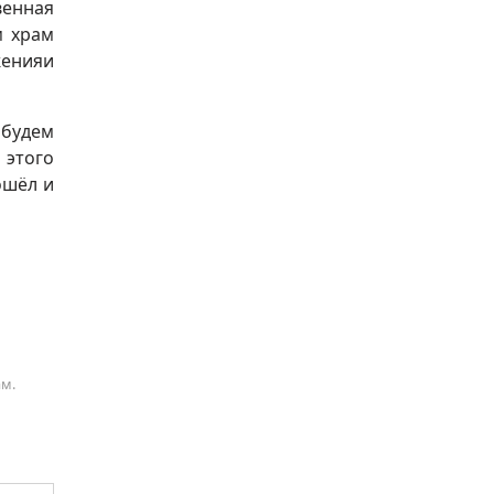
венная
м храм
женияи
 будем
 этого
ошёл и
ам.