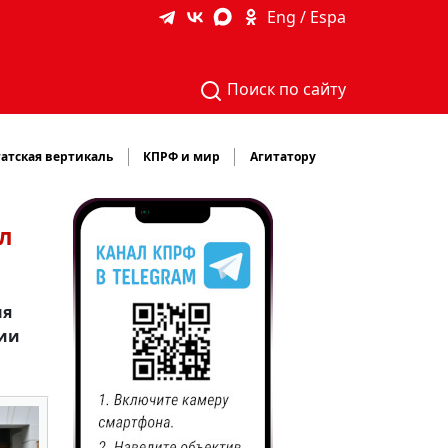
Eng / Espa
Поиск по сайту
атская вертикаль
КПРФ и мир
Агитатору
л
ня
тии