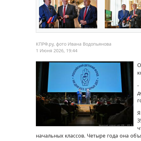
КПРФ.ру, фото Ивана Водопьянова
1 Июня 2026, 19:44
О
к
-
д
г
Я
3
ч
начальных классов. Четыре года она объ