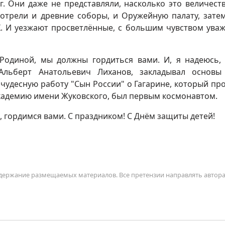
. Они даже не представляли, насколько это величест
трели и древние соборы, и Оружейную палату, зате
Х. И уезжают просветлённые, с большим чувством ува
одиной, мы должны гордиться вами. И, я надеюсь,
 Альберт Анатольевич Лиханов, закладывал основы
 чудесную работу "Сын России" о Гагарине, который пр
Академию имени Жуковского, был первым космонавтом.
 гордимся вами. С праздником! С Днём защиты детей!
содержание размещаемых материалов. Все претензии направлять автор