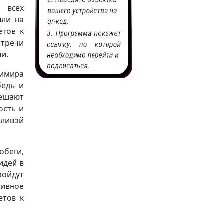
 всех
шли на
етов к
стречи
и.
димира
беды и
решают
ость и
тливой
обеги,
идей в
ройдут
тивное
етов к