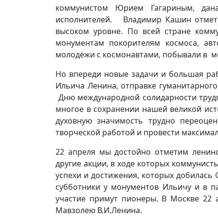
коммунистом Юрием Гагариным, дан
исполнителей. Владимир Кашин отмети
высоком уровне. По всей стране комм
монументам покорителям космоса, авт
молодёжи с космонавтами, побывали в ме
Но впереди новые задачи и большая ра
Ильича Ленина, отправке гуманитарног
Дню международной солидарности труд
многое в сохранении нашей великой ис
духовную значимость трудно переоце
творческой работой и провести максима
22 апреля мы достойно отметим ленинск
другие акции, в ходе которых коммунист
успехи и достижения, которых добилась 
субботники у монументов Ильичу и в п
участие примут пионеры. В Москве 22 
Мавзолею В.И.Ленина.