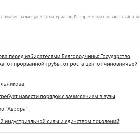
содержание размещаемых материалов. Все претензии направлять автор
ова перед избирателями Белгородчины: Государство
а, от прорванной трубы, от роста цен, от чиновничьей
ельникова
ребует навести порядок с зачислением в вузы
ио "Аврора"
ей индустриальной силы и единством поколений