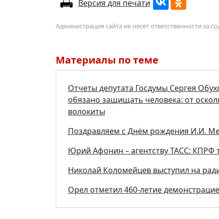
Версия для печати
Администрация сайта не несёт ответственности за 
Материалы по теме
Отчеты депутата Госдумы Сергея Обух
обязано защищать человека: от осколк
волокиты
Поздравляем с Днём рождения И.И. М
Юрий Афонин – агентству ТАСС: КПРФ т
Николай Коломейцев выступил на рад
Орел отметил 460-летие демонстраци