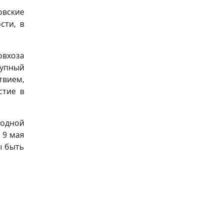
овские
сти, в
овхоза
рупный
твием,
стие в
родной
 9 мая
ы быть