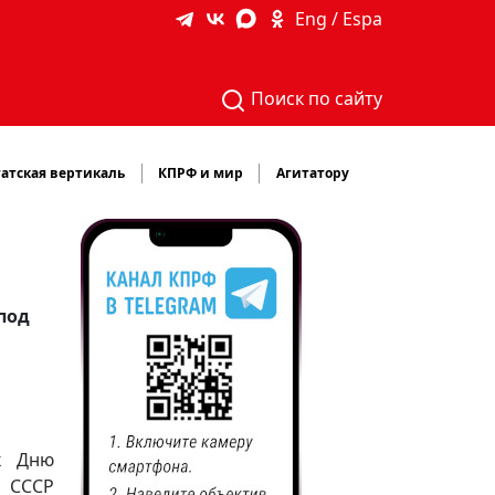
Eng / Espa
Поиск по сайту
атская вертикаль
КПРФ и мир
Агитатору
под
к Дню
м СССР