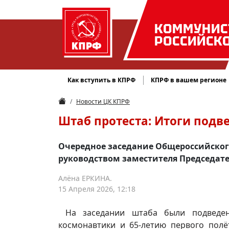
КОММУНИС
РОССИЙСК
Как вступить в КПРФ
КПРФ в вашем регионе
Новости ЦК КПРФ
Штаб протеста: Итоги подв
Очередное заседание Общероссийского
руководством заместителя Председат
Алёна ЕРКИНА.
15 Апреля 2026, 12:18
На заседании штаба были подведен
космонавтики и 65-летию первого полё