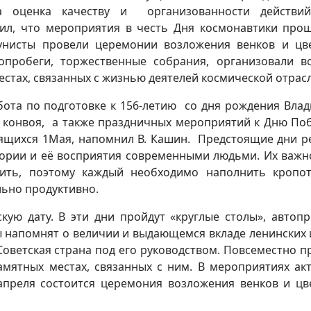
а оценка качеству и организованности действий
л, что мероприятия в честь Дня космонавтики про
унисты провели церемонии возложения венков и цв
опробеги, торжественные собрания, организовали в
стах, связанных с жизнью деятелей космической отрасл
бота по подготовке к 156-летию со дня рождения Вла
о конвоя, а также праздничных мероприятий к Дню По
ящихся 1Мая, напомнил В. Кашин. Предстоящие дни 
тории и её восприятия современными людьми. Их важн
нить, поэтому каждый необходимо наполнить кропо
льно продуктивно.
ую дату. В эти дни пройдут «круглые столы», автопр
ы напомнят о величии и выдающемся вкладе ленинских 
Советская страна под его руководством. Повсеместно п
амятных местах, связанных с ним. В мероприятиях ак
апреля состоится церемония возложения венков и цв