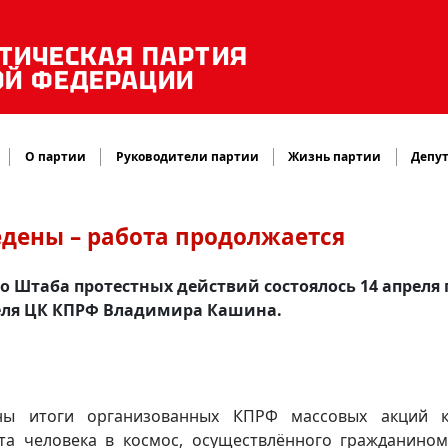
ТИЧЕСКАЯ ПАРТИЯ
ОЙ ФЕДЕРАЦИИ
О партии
Руководители партии
Жизнь партии
Депут
едены – работа продолжается
 Штаба протестных действий состоялось 14 апреля 
еля ЦК КПРФ Владимира Кашина.
ы итоги организованных КПРФ массовых акций 
та человека в космос, осуществлённого гражданино