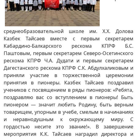
среднеобразовательной школе им. Х.Х. Долова
Казбек Тайсаев вместе с первым секретарем
Кабардино-Балкарского рескома КПРФ Б.С.
Паштовым, первым секретарем Северо-Осетинского
рескома КПРФ Ч.А. Дудати и первым секретарем
Дагестанского рескома КПРФ С.К. Абдулхаликовым и
приняли участие в торжественной церемонии
принятия в пионеры. Казбек Тайсаев поздравил
учеников с посвящением в ряды пионеров: «Ребята,
поздравляю вас со вступлением в пионеры! Быть
пионером — значит любить Родину, быть верным
товарищем, упорным в учебе, смелым в начинаниях
и неравнодушным к окружающему миру. С
гордостью несите это звание!». В завершение
мероприятия К.К. Тайсаев наградил директора и