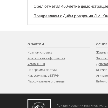
Орел отметил 460-летие демонстраци
Поздравляем с Днём рождения Л.И. К
О ПАРТИИ
ОСНОВ
Краткая справка
Жизнь 
Контактная информация
За что
Устав КПРФ
Депутат
Программа партии
КПРФ и
Как вступить в КПРФ
Агитат
Персональные страницы
Библио
При цитировании или ином испол