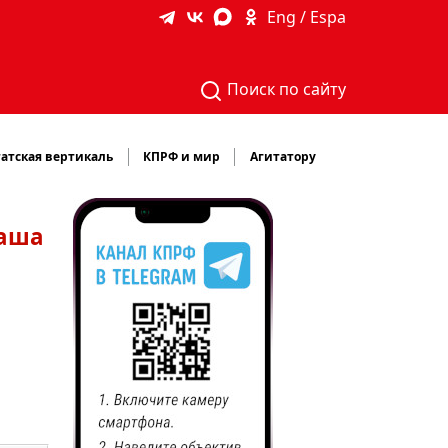
Eng / Espa
Поиск по сайту
атская вертикаль
КПРФ и мир
Агитатору
наша