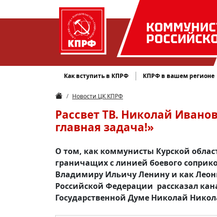
КОММУНИС
РОССИЙСК
Как вступить в КПРФ
КПРФ в вашем регионе
Новости ЦК КПРФ
Рассвет ТВ. Николай Ивано
главная задача!»
О том, как коммунисты Курской облас
граничащих с линией боевого соприко
Владимиру Ильичу Ленину и как Леон
Российской Федерации рассказал кана
Государственной Думе Николай Никол