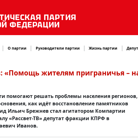
ТИЧЕСКАЯ ПАРТИЯ
ОЙ ФЕДЕРАЦИИ
О партии
Руководители партии
Жизнь партии
Депут
в: «Помощь жителям приграничья – 
ти помогают решать проблемы населения регионов,
сновения, как идёт восстановление памятников
ид Ильич Брежнев стал агитатором Компартии
лу «Рассвет-ТВ» депутат фракции КПРФ в
аевич Иванов.