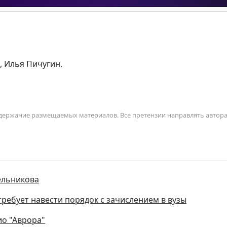
, Илья Пичугин.
содержание размещаемых материалов. Все претензии направлять автор
ельникова
ребует навести порядок с зачислением в вузы
ио "Аврора"