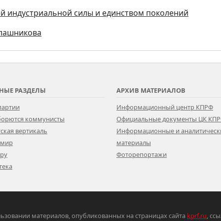
ей индустриальной силы и единством поколений
алашникова
НЫЕ РАЗДЕЛЫ
АРХИВ МАТЕРИАЛОВ
партии
Информационный центр КПРФ
 борются коммунисты
Официальные документы ЦК КП
ская вертикаль
Информационные и аналитическ
 мир
материалы
ору
Фоторепортажи
тека
ьзовании материалов, опубликованных на страницах сайта
kprf.ru
, сс