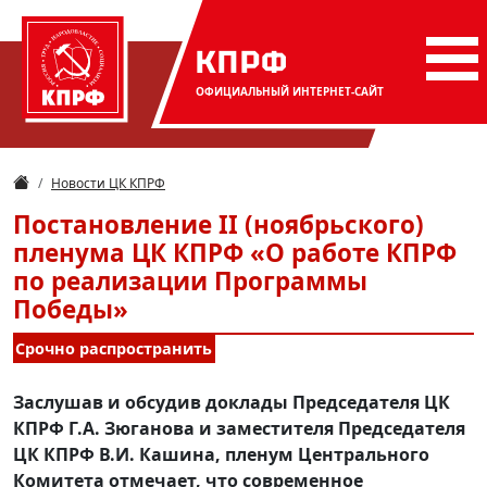
КПРФ
ОФИЦИАЛЬНЫЙ
ИНТЕРНЕТ-САЙТ
Новости ЦК КПРФ
Постановление II (ноябрьского)
пленума ЦК КПРФ «О работе КПРФ
по реализации Программы
Победы»
Срочно распространить
Заслушав и обсудив доклады Председателя ЦК
КПРФ Г.А. Зюганова и заместителя Председателя
ЦК КПРФ В.И. Кашина, пленум Центрального
Комитета отмечает, что современное