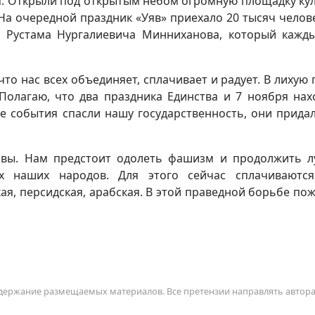
я. Открыли под открытым небом огромную площадку ку
На очередной праздник «Уяв» приехало 20 тысяч челов
н Рустама Нургалиевича Минниханова, который кажд
что нас всех объединяет, сплачивает и радует. В лихую 
Полагаю, что два праздника Единства и 7 ноября нах
е события спасли нашу государственность, они прида
овы. Нам предстоит одолеть фашизм и продолжить 
ех наших народов. Для этого сейчас сплачиваютс
кая, персидская, арабская. В этой праведной борьбе по
содержание размещаемых материалов. Все претензии направлять автор