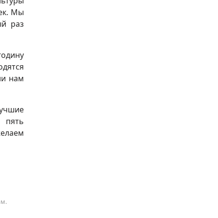
льтуры
ек. Мы
ый раз
годину
одятся
ли нам
лучшие
я пять
желаем
ам.