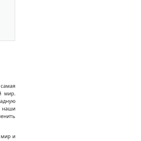
 самая
й мир.
щадную
а наши
енить
 мир и