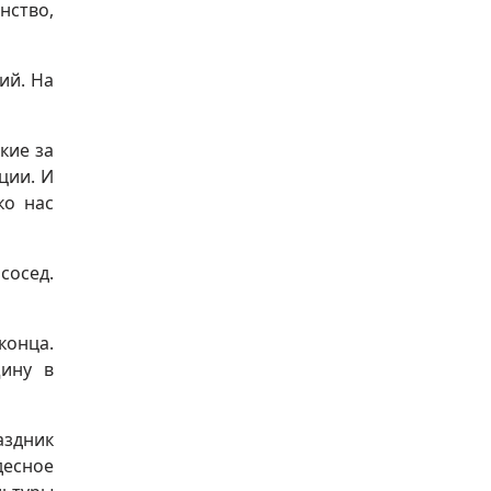
нство,
ий. На
кие за
ции. И
ко нас
сосед.
конца.
щину в
аздник
десное