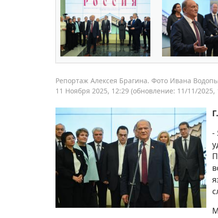
Репортаж Алексея Брагина. Фото Ивана Водопь
11 Ноября 2025, 12:29
(обновление: 11/11/2025, 
Г
-
у
П
в
я
с
М