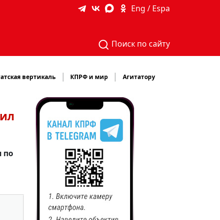
Eng / Espa
Поиск по сайту
атская вертикаль
КПРФ и мир
Агитатору
пил
 по