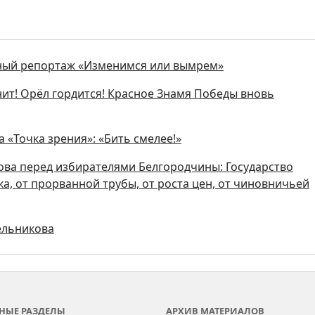
ьный репортаж «Изменимся или вымрем»
нит! Орёл гордится! Красное Знамя Победы вновь
 «Точка зрения»: «Бить смелее!»
ова перед избирателями Белгородчины: Государство
а, от прорванной трубы, от роста цен, от чиновничьей
ельникова
НЫЕ РАЗДЕЛЫ
АРХИВ МАТЕРИАЛОВ