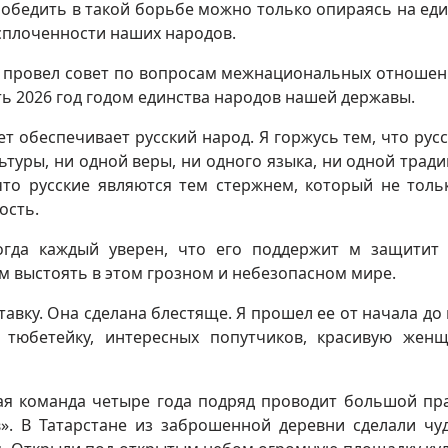
обедить в такой борьбе можно только опираясь на еди
 сплоченности наших народов.
н провел совет по вопросам межнациональных отношен
ь 2026 год годом единства народов нашей державы.
ет обеспечивает русский народ. Я горжусь тем, что русс
туры, ни одной веры, ни одного языка, ни одной тради
что русские являются тем стержнем, который не толь
ость.
огда каждый уверен, что его поддержит м защитит 
м выстоять в этом грозном и небезопасном мире.
тавку. Она сделана блестяще. Я прошел ее от начала до 
 тюбетейку, интересных попутчиков, красивую жен
ная команда четыре года подряд проводит большой пр
». В Татарстане из заброшенной деревни сделали чу