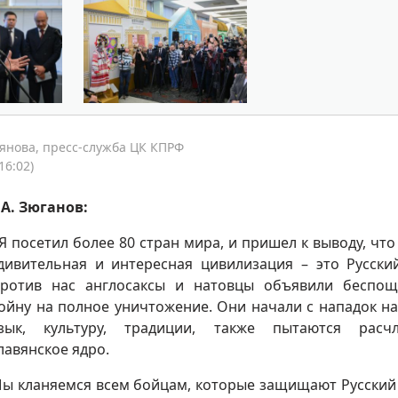
янова, пресс-служба ЦК КПРФ
16:02)
.А. Зюганов:
 Я посетил более 80 стран мира, и пришел к выводу, что
дивительная и интересная цивилизация – это Русски
ротив нас англосаксы и натовцы объявили беспо
ойну на полное уничтожение. Они начали с нападок н
зык, культуру, традиции, также пытаются расчл
лавянское ядро.
ы кланяемся всем бойцам, которые защищают Русский