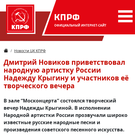
КПРФ
ОФИЦИАЛЬНЫЙ
ИНТЕРНЕТ-САЙТ
Новости ЦК КПРФ
Дмитрий Новиков приветствовал
народную артистку России
Надежду Крыгину и участников её
творческого вечера
В зале “Москонцерта” состоялся творческий
вечер Надежды Крыгиной. В исполнении
Народной артистки России прозвучали широко
известные русские народные песни и
произведения советского песенного искусства.