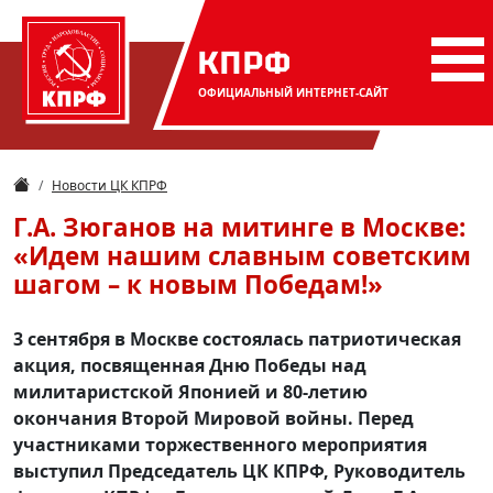
КПРФ
ОФИЦИАЛЬНЫЙ
ИНТЕРНЕТ-САЙТ
Новости ЦК КПРФ
Г.А. Зюганов на митинге в Москве:
«Идем нашим славным советским
шагом – к новым Победам!»
3 сентября в Москве состоялась патриотическая
акция, посвященная Дню Победы над
милитаристской Японией и 80-летию
окончания Второй Мировой войны. Перед
участниками торжественного мероприятия
выступил Председатель ЦК КПРФ, Руководитель