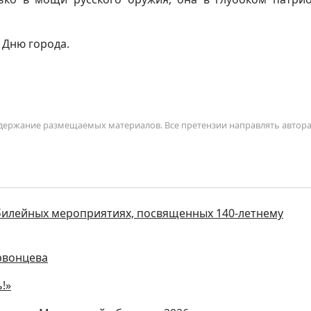
 Дню города.
содержание размещаемых материалов. Все претензии направлять автор
илейных мероприятиях, посвященных 140-летнему
рвонцева
!»