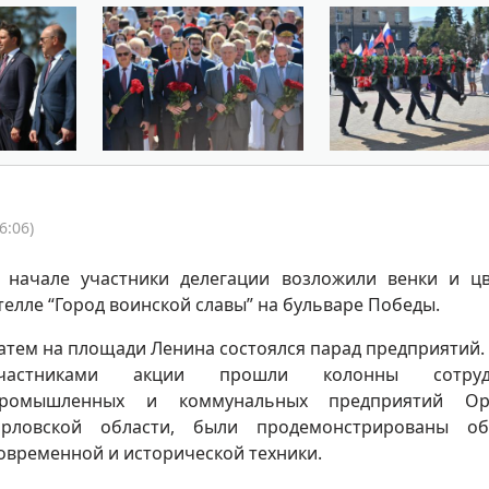
6:06)
 начале участники делегации возложили венки и ц
телле “Город воинской славы” на бульваре Победы.
атем на площади Ленина состоялся парад предприятий.
частниками акции прошли колонны сотруд
ромышленных и коммунальных предприятий О
рловской области, были продемонстрированы об
овременной и исторической техники.