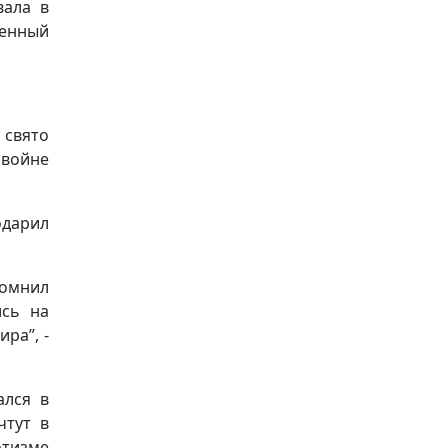
вала в
венный
 свято
 войне
одарил
помнил
ись на
ра”, -
ался в
чтут в
отизме