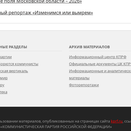
е поля Московской области – 2026»
ьный репортаж «Изменимся или вымрем»
НЫЕ РАЗДЕЛЫ
АРХИВ МАТЕРИАЛОВ
партии
Информационный центр КПРФ
 борются коммунисты
Официальные документы ЦК КП
ская вертикаль
Информационные и аналитическ
 мир
материалы
ору
Фоторепортажи
тека
ьзовании материалов, опубликованных на страницах сайта
kprf.ru
, сс
ртия «КОММУНИСТИЧЕСКАЯ ПАРТИЯ РОССИЙСКОЙ ФЕДЕРАЦИИ»