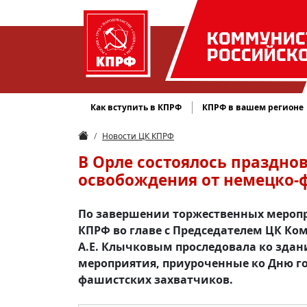
КОММУНИС
РОССИЙСК
Как вступить в КПРФ
КПРФ в вашем регионе
Новости ЦК КПРФ
В Орле состоялось праздно
освобождения от немецко-
По завершении торжественных меропр
КПРФ во главе с Председателем ЦК К
А.Е. Клычковым проследовала ко зда
мероприятия, приуроченные ко Дню го
фашистских захватчиков.