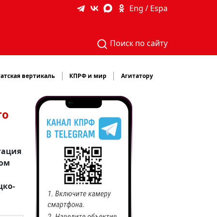
Eng / Espa
Поиск по сайту
атская вертикаль
КПРФ и мир
Агитатору
го
гация
том
цко-