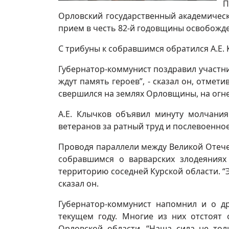
П
Орловский государственный академически
прием в честь 82-й годовщины освобожде
С трибуны к собравшимся обратился А.Е. 
Губернатор-коммунист поздравил участни
ждут память героев”, - сказал он, отме
свершился на землях Орловщины, на огне
А.Е. Клычков объявил минуту молчания
ветеранов за ратный труд и послевоенно
Проводя параллели между Великой Отеч
собравшимся о варварских злодеяниях 
территорию соседней Курской области. “
сказал он.
Губернатор-коммунист напомнил и о др
текущем году. Многие из них отстоят 
Орловской области. “Наша сила не тол