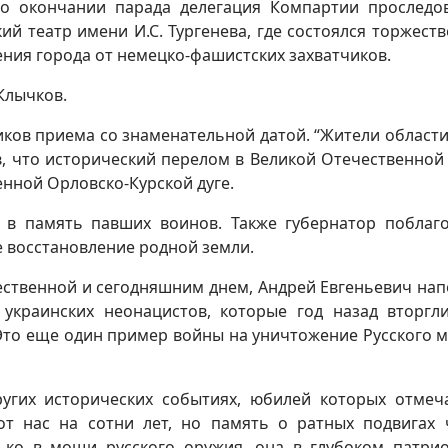
о окончании парада делегация Компартии проследо
й театр имени И.С. Тургенева, где состоялся торжест
ния города от немецко-фашистских захватчиков.
Клычков.
ков приема со знаменательной датой. “Жители области
тив, что исторический перелом в Великой Отечественной
нной Орловско-Курской дуге.
 в память павших воинов. Также губернатор поблаг
е восстановление родной земли.
ественной и сегодняшним днем, Андрей Евгеньевич на
украинских неонацистов, которые год назад вторгл
Это еще один пример войны на уничтожение Русского ми
угих исторических событиях, юбилей которых отмеч
от нас на сотни лет, но память о ратных подвигах 
ько в мощи русского оружия, она в глубоком патри