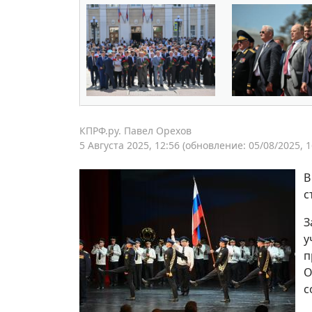
КПРФ.ру. Павел Орехов
5 Августа 2025, 12:56
(обновление: 05/08/2025, 1
В
с
З
у
п
О
с