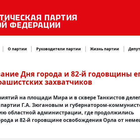
ТИЧЕСКАЯ ПАРТИЯ
ОЙ ФЕДЕРАЦИИ
О партии
Руководители партии
Жизнь партии
Депут
вание Дня города и 82-й годовщины е
фашистских захватчиков
иятий на площади Мира и в сквере Танкистов деле
омпартии Г.А. Зюгановым и губернатором-коммунис
нию областной администрации, где продолжились
рода и 82-й горовщине освобождения Орла от неме