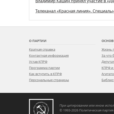
Владимир Кашин принял участие в «Дн
Телеканал «Красная линия». Специал
О ПАРТИИ
ОСНОВ
Краткая справка
Жизнь 
Контактная информация
За что
Устав КПРФ
Депутат
Программа партии
КПРФ и
Как вступить в КПРФ
Агитат
Персональные страницы
Библио
При цитировании или ином испол
© 1993-2026 Политическая па