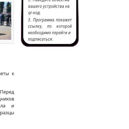
веты к
 Перед
ников
рла и
разцы