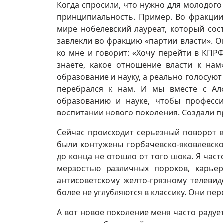
Когда спросили, что нужно для молодого 
принципиальность. Пример. Во фракции
мире нобелевский лауреат, который сос
завлекли во фракцию «партии власти». О
ко мне и говорит: «Хочу перейти в КПРФ
знаете, какое отношение власти к нам
образование и науку, а реально голосую
перебрался к нам. И мы вместе с А
образованию и науке, чтобы професс
воспитании нового поколения. Создали п
Сейчас происходит серьезный поворот в 
были контужены горбачевско-яковлевск
до конца не отошло от того шока. Я час
мерзостью различных пороков, карьер
антисоветскому желто-грязному телевид
более не углубляются в классику. Они п
А вот новое поколение меня часто радуе