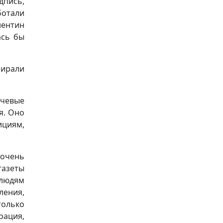
дпись,
ботали
лентин
ась бы
бирали
ючевые
я. Оно
ициям,
 очень
газеты
 людям
ления,
только
рация,