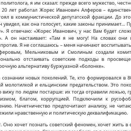
политолога, я им сказал: прежде всего мужество, честн
 20 лет работал Жорес Иванович Алферов – единстве
тоял в коммунистической депутатской фракции. До это
н увидел, как она голосует, какие законы принимает… 
». Я отвечаю: «Жорес Иванович, у нас Вам будет слож
». А он настаивает: «Там я не могу! На словах они 
т против. Я не соглашаюсь – меня начинают воспитыват
лферовым, Мельниковым и Смолиным создали комит
ионально отстаивать советские подходы в просвещ
рочную альтернативу буржуазной «болонке».
сознании новых поколений. Те, кто формировался в 80
ой молотилкой и ельцинским предательством. Это пок
то вижу по людям постарше: их тогда отравили ложью, г
измом, блатом, коррупцией. Подключили к русофоб
ению. Начетничество предпочитают анализу, не читаю
ережили нравственную и политическую деквалификацию.
т. Оно хочет познать советский феномен, хочет жить в 