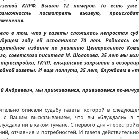
азетой КПРФ. Вышло 12 номеров. То есть уже
озможность посмотреть вживую, происход
зменения.
ело в том, что у газеты сложилась непростая суд
удущем году ей исполнится 70 лет. Родилась он
артийное издание по решению Центрального Ком
ого, советского писателя М. Шолохова. 35 лет мы жи
перестройки, ГКЧП, ельцинское закрытие и возвращ
дной газеты. И еще полпути, 35 лет, блуждаем в «
ий Андреевич, мы приживаемся, прививаемся по-мичу
ительно описали судьбу газеты, которой в следующе
н с Вашим высказыванием, что вы «блуждали» в 
блуждала ни в каком тумане. С первого дня «перестройк
ний, отчаяния и потребностей. И газета действительно