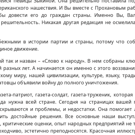
ейся певицы Зыкиной. Она решительно поставила по
ериканского нашествия. И Вы вместе с Прохановым ра
обы довести его до граждан страны. Именно Вы, Ва
 решительность. Никакая другая редакция не осмелил
бежными в истории партии и страны, потому что со
диное движение.
ый так и назван – «Слово к народу». В нем собраны кл
 разных лет. А начинается он именно с этого воззвани
скому миру, нашей цивилизации, культуре, языку, трад
атовцы объявили войну до полного уничтожения.
зета-патриот, газета-солдат, газета-труженик, которая
гда нужна всей стране. Сегодня на страницах вашей 
скрываются и проблемы, и недостатки. Она помогает
ить достойные решения. Все основные наши выступ
 критические оценки, опыт народных предприятий не 
оходчиво, эстетично преподносятся. Красочная иллюст