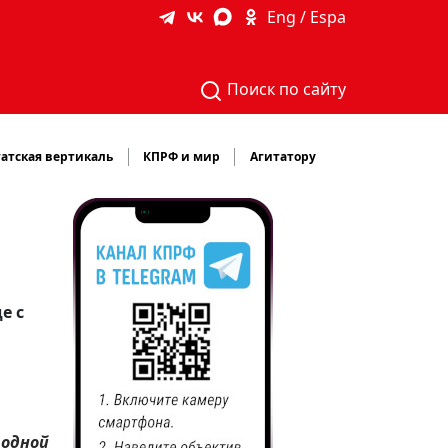
Eng / Espa
Поиск по сайту
атская вертикаль
КПРФ и мир
Агитатору
е с
родной