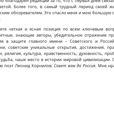
о благодарен редакции за то, что с первых дней связа
зетой. Более того, в самый трудный период своей ж
еским обозревателем. Это спасло меня и мою большую 
.
ете четкая и ясная позиция по всем ключевым воп
тетные, знающие авторы, убедительное отражение п
ия в защите главного имени – Советского и Россий
ни, советские уникальные открытия, достижения, пра
, религия, культура, нравственность, духовность, про
 судьба, наше место в истории мировой цивилизации. 
ям поэт Леонид Корнилов:
Совет вам да Россия.
Мне нр