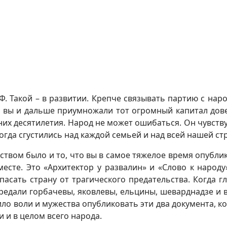
Ф. Такой – в развитии. Крепче связывать партию с наро
ы вы и дальше приумножали тот огромный капитал дов
них десятилетия. Народ не может ошибаться. Он чувству
когда сгустились над каждой семьей и над всей нашей ст
ством было и то, что вы в самое тяжелое время опубли
есте. Это «Архитектор у развалин» и «Слово к народу
пасать страну от трагического предательства. Когда г
предали горбачевы, яковлевы, ельцины, шеварднадзе и в
ило воли и мужества опубликовать эти два документа, к
 и в целом всего народа.