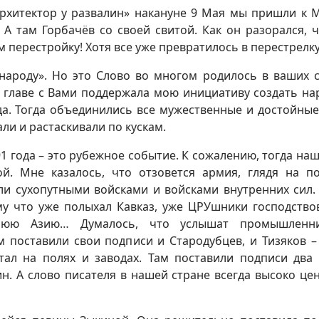
Архитектор у развалин» накануне 9 Мая мы пришли к 
 А там Горбачёв со своей свитой. Как он разорался, 
 перестройку! Хотя все уже превратилось в перестрелк
народу». Но это Слово во многом родилось в ваших с
 главе с Вами поддержала мою инициативу создать на
да. Тогда объединились все мужественные и достойные
ли и растаскивали по кускам.
1 года – это рубежное событие. К сожалению, тогда наш
й. Мне казалось, что отзовется армия, глядя на п
ли сухопутными войсками и войсками внутренних сил.
му что уже полыхал Кавказ, уже ЦРУшники господство
днюю Азию… Думалось, что услышат промышленн
 поставили свои подписи и Стародубцев, и Тизяков –
тал на полях и заводах. Там поставили подписи два
н. А слово писателя в нашей стране всегда высоко це