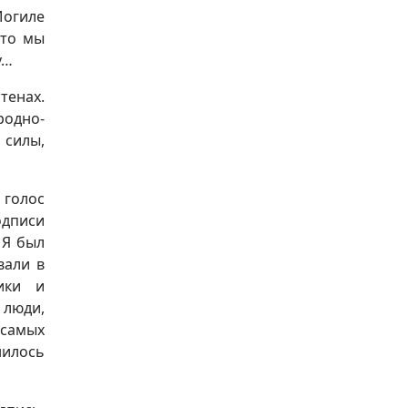
Могиле
что мы
у…
тенах.
родно-
 силы,
 голос
одписи
 Я был
вали в
ики и
 люди,
 самых
нилось