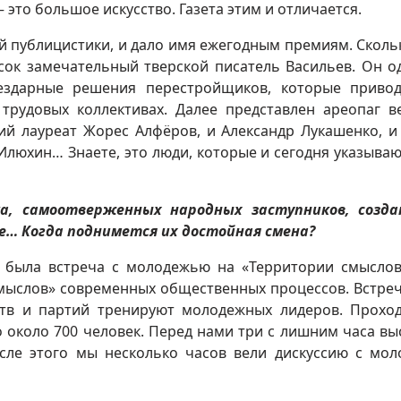
 это большое искусство. Газета этим и отличается.
й публицистики, и дало имя ежегодным премиям. Сколь
сок замечательный тверской писатель Васильев. Он о
бездарные решения перестройщиков, которые приво
трудовых коллективах. Далее представлен ареопаг в
кий лауреат Жорес Алфёров, и Александр Лукашенко, 
 Илюхин… Знаете, это люди, которые и сегодня указываю
а, самоотверженных народных заступников, созда
… Когда поднимется их достойная смена?
я была встреча с молодежью на «Территории смыслов
смыслов» современных общественных процессов. Встре
ств и партий тренируют молодежных лидеров. Прохо
 около 700 человек. Перед нами три с лишним часа вы
сле этого мы несколько часов вели дискуссию с мо