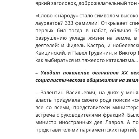
яркий заголовок, доброжелательный тон –
«Слово к народу» стало символом высоко
лауреатов? 333 фамилии! Открывает спи
первых бил тогда в набат, обличая 
разрушению уклада жизни на земле, в 
деятелей: и Фидель Кастро, и нобелевс
Квицинский, и Павел Грудинин, и Виктор
как выбираться из тяжелого катаклизма…
– Уходит поколение великанов
XX
век
социалистического общежития на земле
– Валентин Васильевич, на днях у мен
власть придумала своего рода поиски «
все со всеми, представители министер
встреча с руководителями фракций. Было
министр иностранных дел Лавров. А по
представителями парламентских партий.