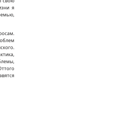
л свою
изни я
семью,
росам.
роблем
ского.
ктика,
блемы,
Оттого
авятся