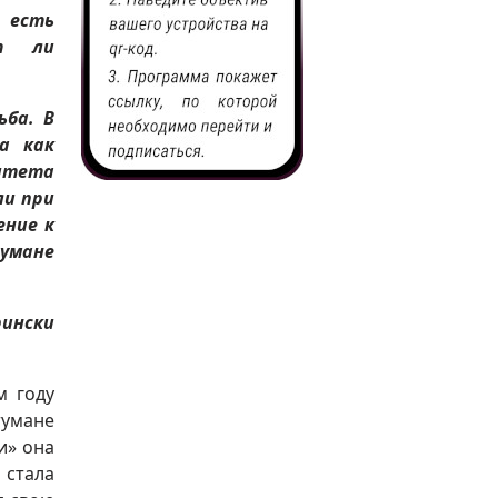
 есть
ят ли
ьба. В
а как
итета
ли при
ение к
тумане
рински
м году
тумане
и» она
 стала