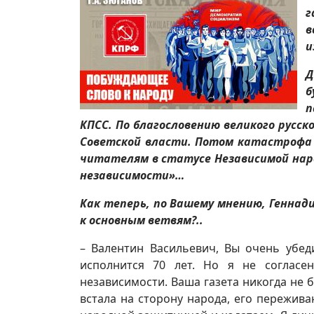
г
в
и
Д
б
п
КПСС. По благословению великого русск
Советской власти. Потом катастрофа 
читателям в статусе Независимой наро
независимости»…
Как теперь, по Вашему мнению, Геннад
к основным ветвям?..
– Валентин Васильевич, Вы очень убед
исполнится 70 лет. Но я не согласе
независимости. Ваша газета никогда не 
встала на сторону народа, его пережива