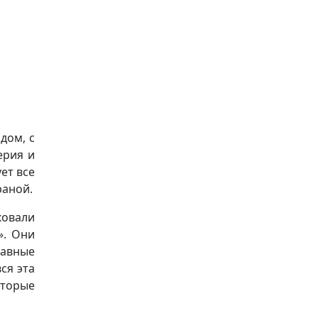
дом, с
ерия и
ет все
раной.
ковали
». Они
лавные
ся эта
оторые