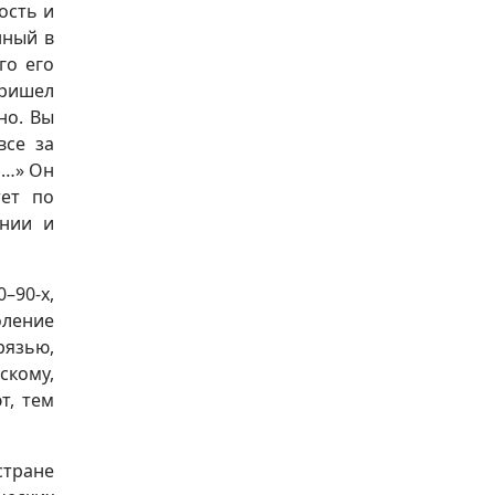
ость и
нный в
го его
Пришел
но. Вы
все за
ь…» Он
ет по
ении и
–90-х,
оление
рязью,
скому,
т, тем
стране