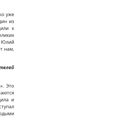
ко уже
дин из
дили к
еликих
и Юлий
т нам,
телей
». Это
чаются
дила и
ступал
лодыми