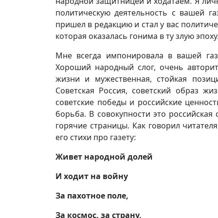
народной защитницей и ходатаем. Я личн
политическую деятельность с вашей га
пришел в редакцию и стал у вас политич
которая оказалась гонима в ту злую эпоху
Мне всегда импонировала в вашей газ
Хороший народный слог, очень автори
жизни и мужественная, стойкая позиц
Советская Россия, советский образ жиз
советские победы и российские ценности
борьба. В совокупности это российская
горячие страницы. Как говорил читател
его стихи про газету:
Живет народной долей
И ходит на войну
За пахотное поле,
За космос, за страну,