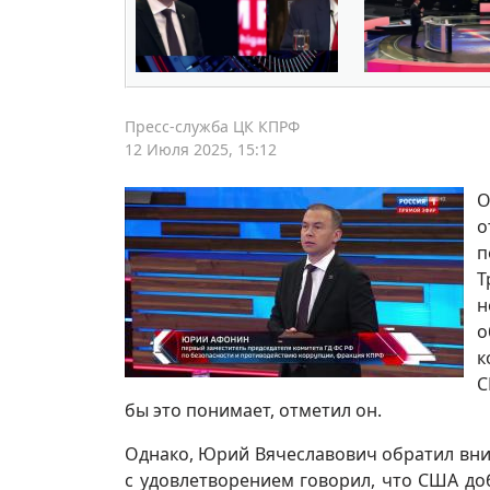
Пресс-служба ЦК КПРФ
12 Июля 2025, 15:12
О
о
п
Т
н
о
к
С
бы это понимает, отметил он.
Однако, Юрий Вячеславович обратил вни
с удовлетворением говорил, что США до