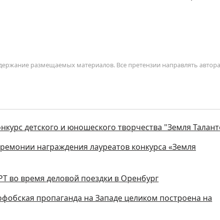
содержание размещаемых материалов. Все претензии направлять автор
нкурс детского и юношеского творчества "Земля Талант
еремонии награждения лауреатов конкурса «Земля
РТ во время деловой поездки в Оренбург
офобская пропаганда на Западе целиком построена на