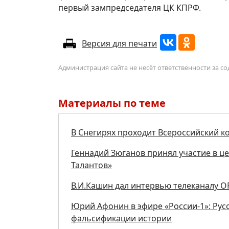
первый зампредседателя ЦК КПРФ.
Версия для печати
Администрация сайта не несёт ответственности за 
Материалы по теме
В Снегирях проходит Всероссийский ко
Геннадий Зюганов принял участие в ц
Талантов»
В.И.Кашин дал интервью телеканалу О
Юрий Афонин в эфире «России-1»: Рус
фальсификации истории