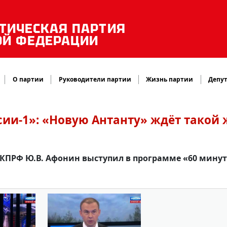
ТИЧЕСКАЯ ПАРТИЯ
ОЙ ФЕДЕРАЦИИ
О партии
Руководители партии
Жизнь партии
Депут
ии-1»: «Новую Антанту» ждёт такой 
КПРФ Ю.В. Афонин выступил в программе «60 минут