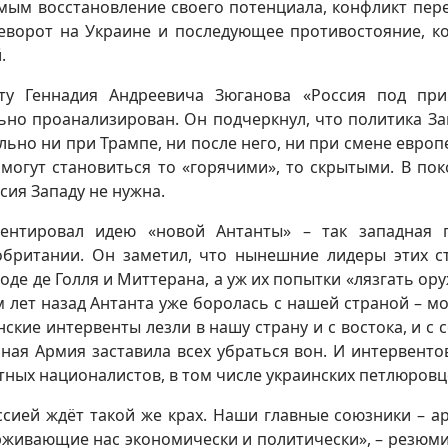
имым восстановление своего потенциала, конфликт пер
еворот на Украине и последующее противостояние, к
й.
ту Геннадия Андреевича Зюганова «Россия под пр
льно проанализирован. Он подчеркнул, что политика За
ьно ни при Трампе, ни после него, ни при смене европ
огут становиться то «горячими», то скрытыми. В пок
сия Западу не нужна.
нтировал идею «новой Антанты» – так западная п
британии. Он заметил, что нынешние лидеры этих с
оде де Голля и Миттерана, а уж их попытки «лязгать ор
м лет назад Антанта уже боролась с нашей страной – м
ские интервенты лезли в нашу страну и с востока, и с с
сная Армия заставила всех убраться вон. И интервентов
тных националистов, в том числе украинских петлюровц
ссией ждёт такой же крах. Наши главные союзники – а
ерживающие нас экономически и политически», – резюм