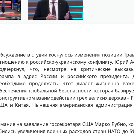
бсуждение в студии коснулось изменения позиции Тра
тношению к российско-украинскому конфликту. Юрий 
одчеркнул, что, несмотря на критические высказ
рампа в адрес России и российского президента, 
еобходимо продолжать. Этот диалог жизненно важ
беспечения глобальной безопасности, которая базируе
онструктивном взаимодействии трёх великих держав – Р
ША и Китая. Нынешняя американская администрация
мание на заявление госсекретаря США Марко Рубио, к
бились увеличения военных расходов стран НАТО до 5