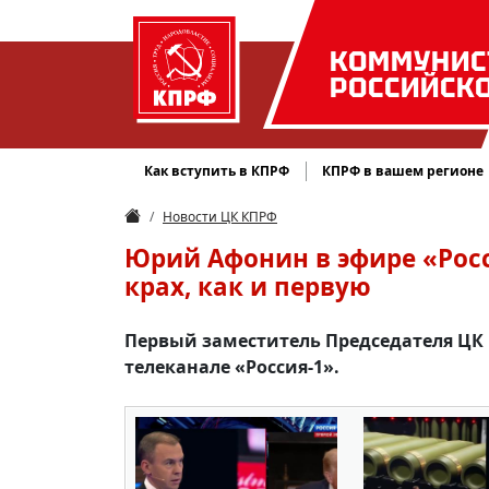
КОММУНИС
РОССИЙСК
Как вступить в КПРФ
КПРФ в вашем регионе
Новости ЦК КПРФ
Юрий Афонин в эфире «Росс
крах, как и первую
Первый заместитель Председателя ЦК 
телеканале «Россия-1».