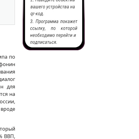
мпа по
Афонин
ывания
диалог
ен для
тся на
оссии,
 вроде
оторый
% ВВП,