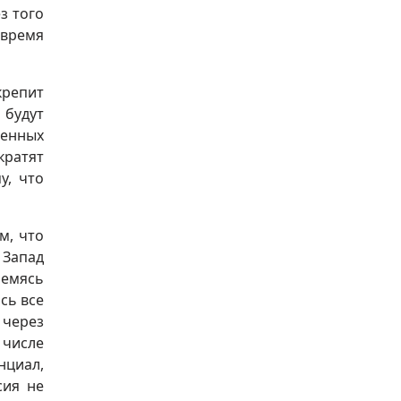
з того
 время
крепит
 будут
ленных
кратят
у, что
м, что
 Запад
ремясь
сь все
 через
числе
нциал,
сия не