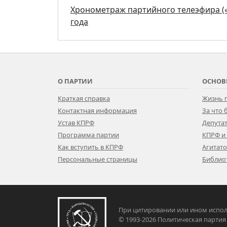
Хронометраж партийного телеэфира («П
года
О ПАРТИИ
ОСНОВ
Краткая справка
Жизнь 
Контактная информация
За что
Устав КПРФ
Депутат
Программа партии
КПРФ и
Как вступить в КПРФ
Агитат
Персональные страницы
Библио
При цитировании или ином испол
© 1993-2026 Политическая па