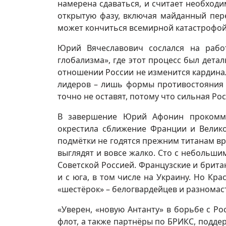
намерена сдаваться, и считает необход
открытую фазу, включая майданный пер
может кончиться всемирной катастрофо
Юрий Вячеславович сослался на рабо
глобализма», где этот процесс был дета
отношении России не изменится кардинал
лидеров – лишь формы противостояния м
точно не оставят, потому что сильная Рос
В завершение Юрий Афонин прокомме
окрестила сближение Франции и Велико
подмётки не годятся прежним титанам вр
выглядят и вовсе жалко. Сто с небольши
Советской Россией. Французские и британ
и с юга, в том числе на Украину. Но Кра
«шестёрок» – белогвардейцев и разномас
«Уверен, «новую Антанту» в борьбе с Ро
флот, а также партнёры по БРИКС, подд