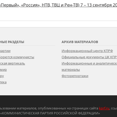
ервый», «Россия», НТВ, ТВЦ и Рен-ТВ) 7 – 13 сентября 2
НЫЕ РАЗДЕЛЫ
АРХИВ МАТЕРИАЛОВ
партии
Информационный центр КПРФ
 борются коммунисты
Официальные документы ЦК КП
ская вертикаль
Информационные и аналитическ
 мир
материалы
ору
Фоторепортажи
тека
ьзовании материалов, опубликованных на страницах сайта
kprf.ru
, сс
ртия «КОММУНИСТИЧЕСКАЯ ПАРТИЯ РОССИЙСКОЙ ФЕДЕРАЦИИ»