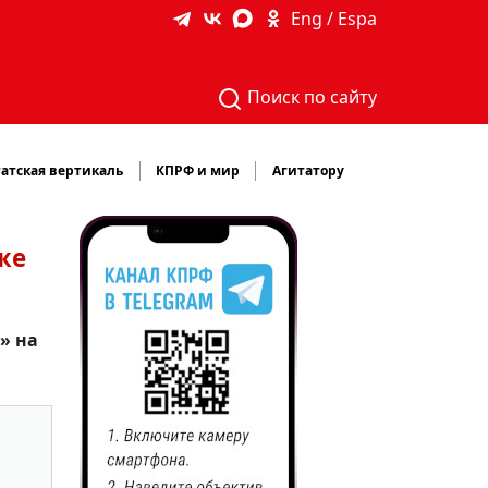
Eng / Espa
Поиск по сайту
атская вертикаль
КПРФ и мир
Агитатору
же
» на