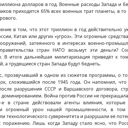
триллиона долларов в год. Военные расходы Запада и бе
иков приходится 65% всех военных трат планеты, в то
рового.
ние в том, что этот триллион в год действительно у
ссии, Китая или других «угроз». Эти огромные средства
вооружений, затеянного в интересах военно-промыш
правительства стран НАТО возьмут эти деньги? Со
. В итоге дальнейшая милитаризация приведёт к том
, а трудящиеся стран Запада будут беднеть.
с, прозвучавший в одном из сюжетов программы, о то
ок, сложившийся после 1945 года. Он напомнил, что
после разрушения СССР и Варшавского договора, ст
 доминированием. Война против России не прекращала
-е в стране действовали агенты влияния, которые
ли огромный урон нашей промышленности, в том 
и технологического суверенитета и разрушали её поте
к поражению. Лишь когда Западу стало ясно, что Рос