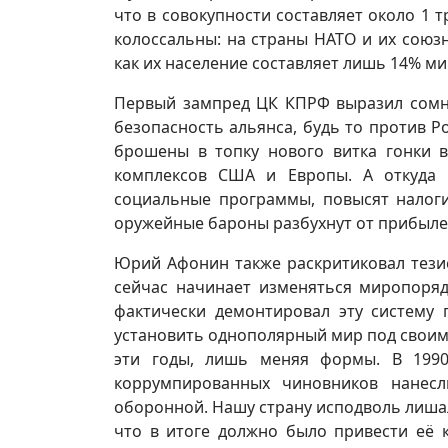
что в совокупности составляет около 1 
колоссальны: на страны НАТО и их союзн
как их население составляет лишь 14% ми
Первый зампред ЦК КПРФ выразил сомне
безопасность альянса, будь то против Ро
брошены в топку нового витка гонки 
комплексов США и Европы. А откуда 
социальные программы, повысят налоги
оружейные бароны разбухнут от прибылей
Юрий Афонин также раскритиковал тези
сейчас начинает изменяться миропоряд
фактически демонтировал эту систему 
установить однополярный мир под своим
эти годы, лишь меняя формы. В 1990
коррумпированных чиновников нанес
оборонной. Нашу страну исподволь лишал
что в итоге должно было привести её 