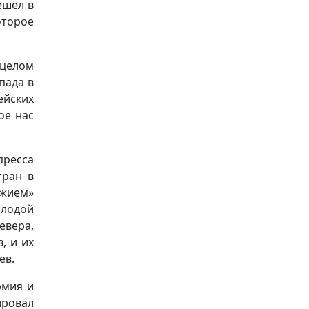
ешёл в
оторое
ицелом
пада в
ейских
ое нас
ресса
тран в
ужием»
олодой
евера,
, и их
ев.
рмия и
ировал