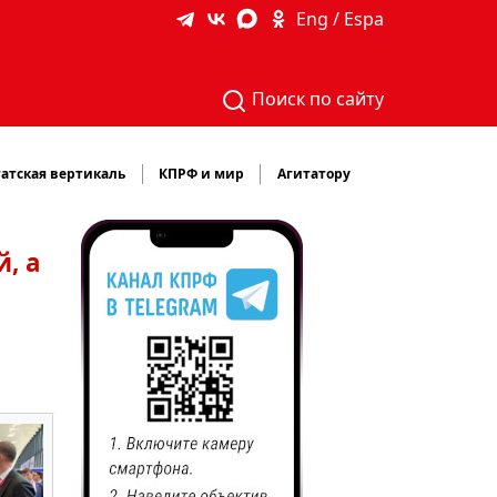
Eng / Espa
Поиск по сайту
атская вертикаль
КПРФ и мир
Агитатору
, а