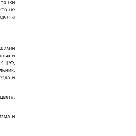
 точки
кто не
идента
 жизни
нных и
 КПРФ.
льник,
езда и
цвета.
изма и