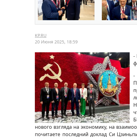
KP.RU
20 Июня 2025, 18:59
-
ф
-
П
п
л
Н
ч
Б
нового взгляда на экономику, на взаимоо
почитаете последний доклад Си Цзиньпи