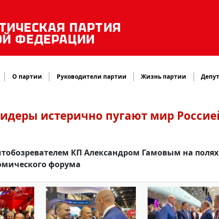
ТИЧЕСКАЯ ПАРТИЯ
ОЙ ФЕДЕРАЦИИ
О партии
Руководители партии
Жизнь партии
Депут
лидеры истерично пугают мир Россией
литобозревателем КП Александром Гамовым на полях
омического форума