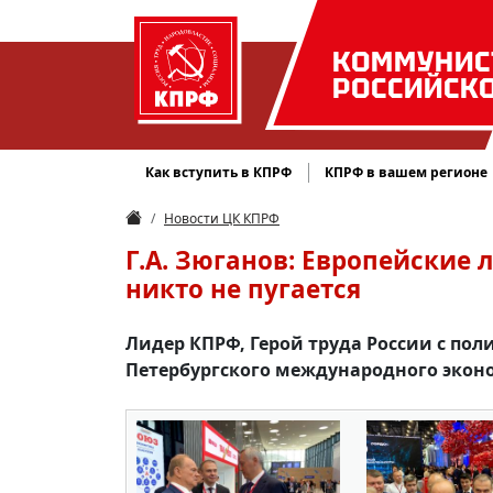
КОММУНИС
РОССИЙСК
Как вступить в КПРФ
КПРФ в вашем регионе
Новости ЦК КПРФ
Г.А. Зюганов: Европейские 
никто не пугается
Лидер КПРФ, Герой труда России с по
Петербургского международного экон