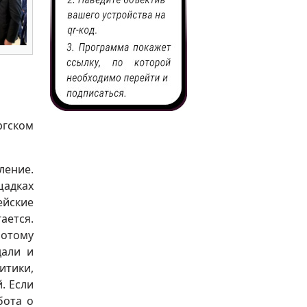
ргском
ление.
адках
ейские
ается.
Потому
дали и
итики,
. Если
бота о