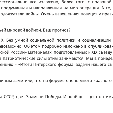
ессионально все изложено, более того, с правовой
 продуманная и направленная на мир операция. А те, 
родолжатели войны. Очень взвешенная позиция у през
етьей мировой войной. Ваш прогноз?
 Х. Без умной социальной политики и социализации
невозможно. Об этом подробно изложено в опубликова
етской России» материалах, подготовленных к XIX съезду
се патриотические силы этим занимаются. Мы в понеде
енцию – «Итоги Питерского форума, задачи нашего съ
иным заметили, что на форуме очень много красного 
га СССР, цвет Знамени Победы. И вообще – цвет оптим