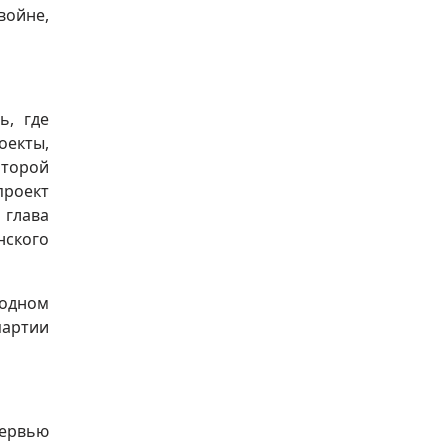
войне,
ь, где
оекты,
оторой
проект
глава
нского
одном
партии
тервью