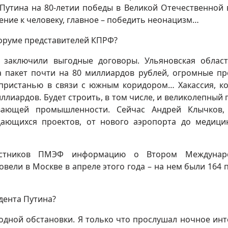
 Путина на 80-летии победы в Великой Отечественной 
жение к человеку, главное – победить неонацизм…
форуме представителей КПРФ?
 заключили выгодные договоры. Ульяновская област
а пакет почти на 80 миллиардов рублей, огромные пр
 пристанью в связи с южным коридором… Хакассия, к
ллиардов. Будет строить, в том числе, и великолепный 
ающей промышленности. Сейчас Андрей Клычков, 
дающихся проектов, от нового аэропорта до медици
частников ПМЭФ информацию о Втором Междунар
ели в Москве в апреле этого года – на нем были 164 
дента Путина?
одной обстановки. Я только что прослушал ночное ин