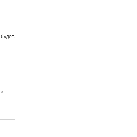
будет.
ам.