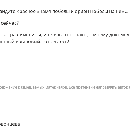
с увидите Красное Знамя победы и орден Победы на нем…
а сейчас?
 как раз именины, и пчелы это знают, к моему дню мед 
чишный и липовый. Готовьтесь!
содержание размещаемых материалов. Все претензии направлять автор
рвонцева