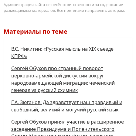
Администрация сайта не несёт ответственности за содержание
размещаемых материалов. Все претензии направлять авторам.
Материалы по теме
В.С. Никитин: «Русская мысль на XIX съезде
КПРФ»
Сергей Обухов про странный поворот
церковно-армейской дискуссии вокруг
народозамещающей миграции: чеченский
генерал vs русский схимник
Г.А. Зюганов: Да здравствует наш правдивый и
свободный, великий и могучий русский язык!
Сергей Обухов принял участие в расширенное
заседание Президиума и Попечительского