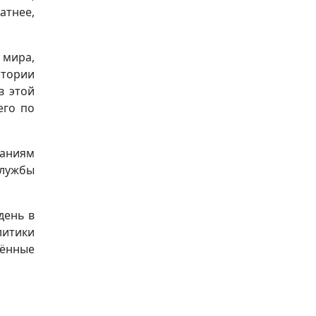
атнее,
 мира,
итории
в этой
его по
наниям
службы
день в
литики
рённые