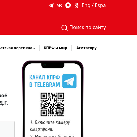
Eng / Espa
Поиск по сайту
атская вертикаль
КПРФ и мир
Агитатору
воё
.Г.