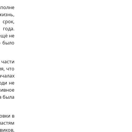
вполне
жизнь,
 срок,
 года.
ещё не
о было
 части
я, что
ачалах
юди не
тивное
а была
овки в
ластям
иков,