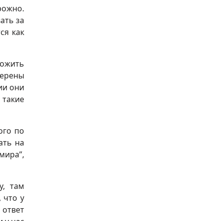
рожно.
ать за
ся как
ложить
мерены
ии они
 такие
ого по
ать на
мира”,
у, там
 что у
 ответ