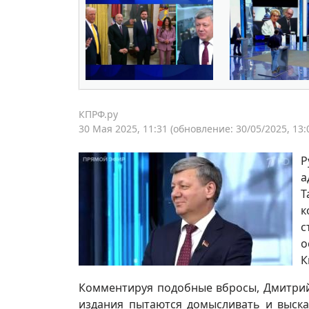
КПРФ.ру
30 Мая 2025, 11:31
(обновление: 30/05/2025, 13:
Р
а
Т
к
с
о
К
Комментируя подобные вбросы, Дмитрий
издания пытаются домысливать и выска