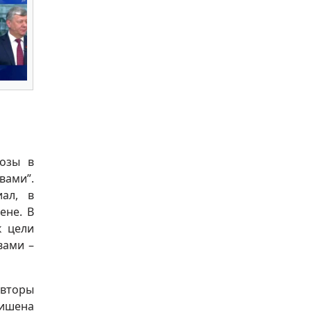
розы в
вами”.
иал, в
ене. В
к цели
вами –
авторы
лишена