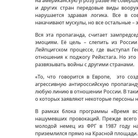
на американскую угрозу разве не соверше
и других стран передовые виды вооруж
нарушается здравая логика. Все в с
накачивают мускулы, но все остальные – эт
Вся эта пропаганда, считает зампредсе
эмоциям. Её цель – слепить из России
Лейпцигском процессе, где выступал Г
отношения к поджогу Рейхстага. Но это
развязывать войны с другими странами.
«То, что говорится в Европе, это соз
агрессивную антироссийскую пропаганду
любую линию в отношении России. В таки
о которых заявляют некоторые персоны н
В рамках блока программы «Время вс
нашумевших провокаций. Прежде всего 
молодой немец из ФРГ в 1987 году н
приземлился прямо на Красной площади