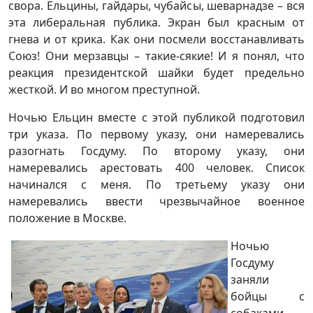
свора. Ельцины, гайдары, чубайсы, шеварнадзе – вся
эта либеральная публика. Экран был красным от
гнева и от крика. Как они посмели восстанавливать
Союз! Они мерзавцы – такие-сякие! И я понял, что
реакция президентской шайки будет предельно
жесткой. И во многом преступной.
Ночью Ельцин вместе с этой публикой подготовил
три указа. По первому указу, они намеревались
разогнать Госдуму. По второму указу, они
намеревались арестовать 400 человек. Список
начинался с меня. По третьему указу они
намеревались ввести чрезвычайное военное
положение в Москве.
Ночью
Госдуму
заняли
бойцы с