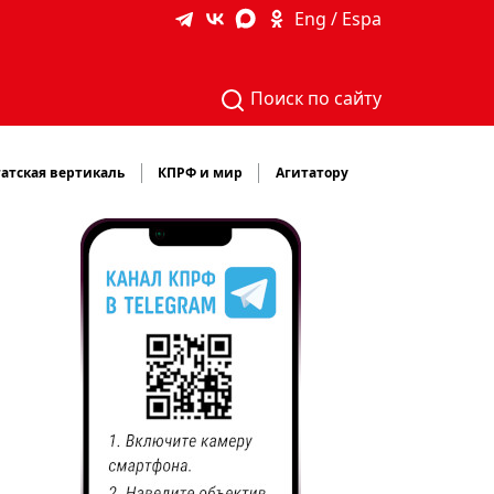
Eng / Espa
Поиск по сайту
атская вертикаль
КПРФ и мир
Агитатору