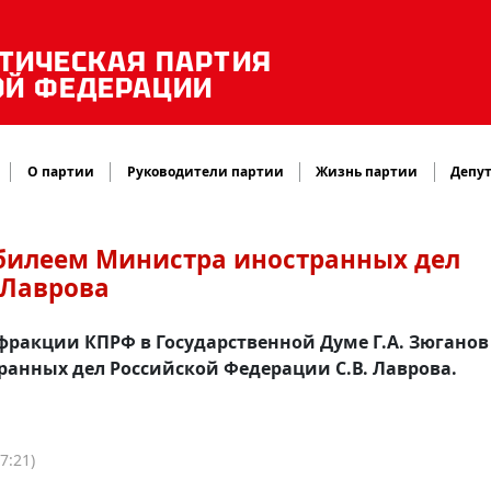
ТИЧЕСКАЯ ПАРТИЯ
ОЙ ФЕДЕРАЦИИ
О партии
Руководители партии
Жизнь партии
Депут
юбилеем Министра иностранных дел
 Лаврова
фракции КПРФ в Государственной Думе Г.А. Зюганов
анных дел Российской Федерации С.В. Лаврова.
7:21)