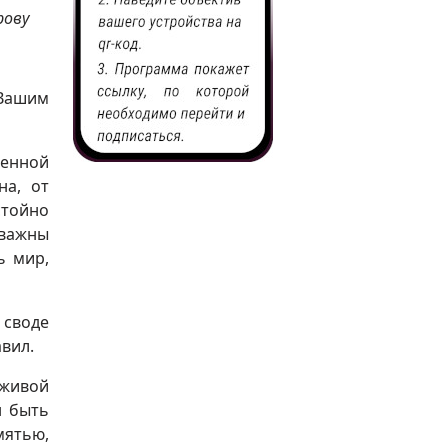
рову
Вашим
енной
на, от
стойно
 важны
ь мир,
 своде
вил.
 живой
н быть
мятью,