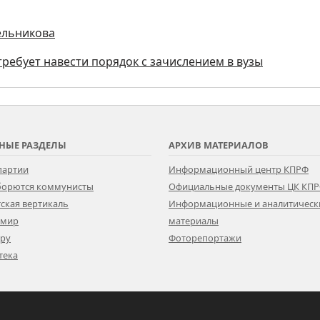
ельникова
ребует навести порядок с зачислением в вузы
НЫЕ РАЗДЕЛЫ
АРХИВ МАТЕРИАЛОВ
партии
Информационный центр КПРФ
 борются коммунисты
Официальные документы ЦК КП
ская вертикаль
Информационные и аналитическ
 мир
материалы
ору
Фоторепортажи
тека