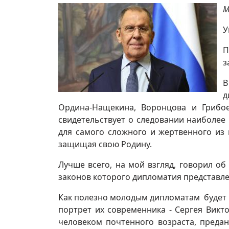
М
У
П
з
В
д
Ордина-Нащекина, Воронцова и Грибо
свидетельствует о следовании наиболе
для самого сложного и жертвенного из 
защищая свою Родину.
Лучше всего, на мой взгляд, говорил о
законов которого дипломатия представле
Как полезно молодым дипломатам будет п
портрет их современника - Сергея Викт
человеком почтенного возраста, преда