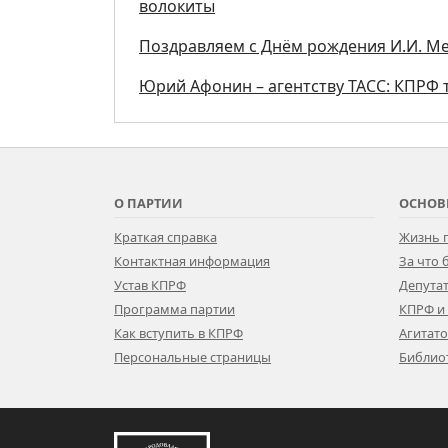
волокиты
Поздравляем с Днём рождения И.И. М
Юрий Афонин – агентству ТАСС: КПРФ т
О ПАРТИИ
ОСНОВ
Краткая справка
Жизнь 
Контактная информация
За что
Устав КПРФ
Депутат
Программа партии
КПРФ и
Как вступить в КПРФ
Агитат
Персональные страницы
Библио