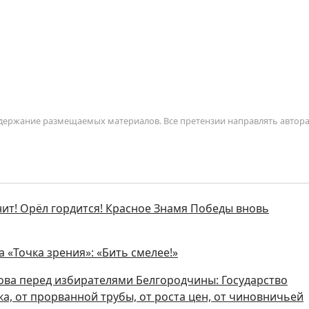
содержание размещаемых материалов. Все претензии направлять автор
нит! Орёл гордится! Красное Знамя Победы вновь
 «Точка зрения»: «Бить смелее!»
ова перед избирателями Белгородчины: Государство
а, от прорванной трубы, от роста цен, от чиновничьей