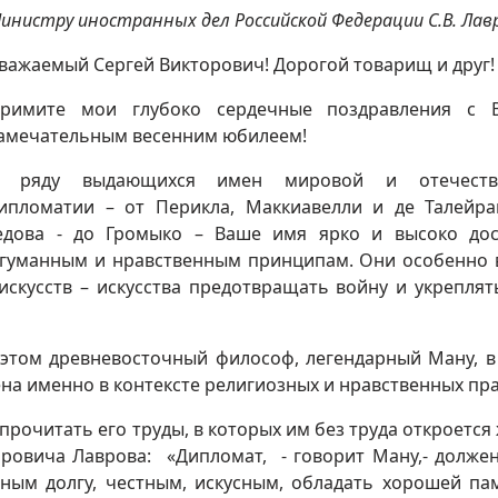
инистру иностранных дел Российской Федерации С.В. Лав
важаемый Сергей Викторович! Дорогой товарищ и друг!
римите мои глубоко сердечные поздравления с 
амечательным весенним юбилеем!
 ряду выдающихся имен мировой и отечеств
ипломатии – от Перикла, Маккиавелли и де Талейра
едова - до Громыко – Ваше имя ярко и высоко до
е гуманным и нравственным принципам. Они особенно
искусств – искусства предотвращать войну и укреплят
б этом древневосточный философ, легендарный Ману, в
на именно в контексте религиозных и нравственных пра
рочитать его труды, в которых им без труда откроется
оровича Лаврова: «Дипломат, - говорит Ману,- долже
нным долгу, честным, искусным, обладать хорошей па