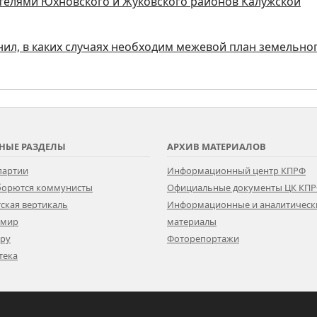
ителями Юхновского и Жуковского районов Калужской
нил, в каких случаях необходим межевой план земельно
НЫЕ РАЗДЕЛЫ
АРХИВ МАТЕРИАЛОВ
партии
Информационный центр КПРФ
 борются коммунисты
Официальные документы ЦК КП
ская вертикаль
Информационные и аналитическ
 мир
материалы
ору
Фоторепортажи
тека