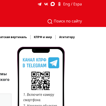
Eng / Espa
Поиск по сайту
атская вертикаль
КПРФ и мир
Агитатору
Думы
ского