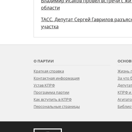
Владимир Исаков провёл встречи с ж
области
ТАСС. Депутат Сергей Гаврилов разъяс
участка
О ПАРТИИ
ОСНОВ
Краткая справка
Жизнь 
Контактная информация
За что
Устав КПРФ
Депутат
Программа партии
КПРФ и
Как вступить в КПРФ
Агитат
Персональные страницы
Библио