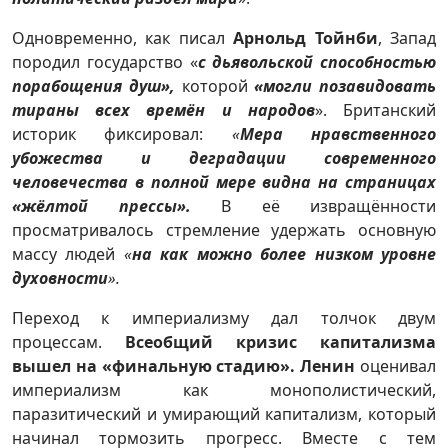
Одновременно, как писал
Арнольд Тойнби
, Запад
породил государство «
с дьявольской способностью
порабощения душ»,
которой
«могли позавидовать
тираны всех времён и народов
». Британский
историк фиксировал:
«
Мера нравственного
убожества и деградации современного
человечества в полной мере видна на страницах
«жёлтой прессы».
В её извращённости
просматривалось стремление удержать основную
массу людей
«
на как можно более низком уровне
духовности
».
Переход к империализму дал толчок двум
процессам.
Всеобщий кризис капитализма
вышел на «финальную стадию». Ленин
оценивал
империализм как монополистический,
паразитический и умирающий капитализм, который
начинал тормозить прогресс.
Вместе с тем