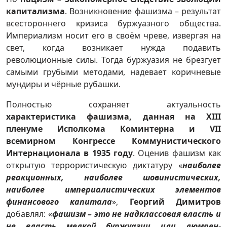
капитализма
. Возникновение фашизма – результат
всестороннего кризиса буржуазного общества.
Империализм носит его в своём чреве, извергая на
свет, когда возникает нужда подавить
революционные силы. Тогда буржуазия не брезгует
самыми грубыми методами, надевает коричневые
мундиры и чёрные рубашки.
Полностью сохраняет актуальность
характеристика фашизма, данная на ХІІІ
пленуме Исполкома Коминтерна и VII
всемирном Конгрессе Коммунистического
Интернационала в 1935 году
. Оценив фашизм как
открытую террористическую диктатуру «
наиболее
реакционных, наиболее шовинистических,
наиболее империалистических элементов
финансового капитала
»,
Георгий Димитров
добавлял: «
фашизм – это не надклассовая власть и
не власть мелкой буржуазии или люмпен-