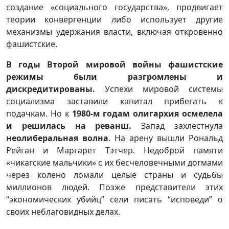
создание «социального государства», продвигает
теории конвергенции либо использует другие
механизмы удержания власти, включая откровенно
фашистские.
В годы Второй мировой войны фашистские
режимы были разгромлены и
дискредитированы.
Успехи мировой системы
социализма заставили капитал прибегать к
подачкам. Но к
1980-м годам олигархия осмелела
и решилась на реванш.
Запад захлестнула
неолиберальная волна
. На арену вышли Рональд
Рейган и Маргарет Тэтчер. Недоброй памяти
«чикагские мальчики» с их бесчеловечными догмами
через колено ломали целые страны и судьбы
миллионов людей. Позже представители этих
“экономических убийц” сели писать “исповеди” о
своих неблаговидных делах.