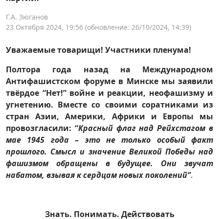
Г.А. Зюганов
23 Октября 2024, 19:56
(обновление: 26/10/2024, 14:39)
Уважаемые товарищи! Участники пленума!
Полтора года назад на Международном
Антифашистском форуме в Минске мы заявили
твёрдое “Нет!” войне и реакции, неофашизму и
угнетению. Вместе со своими соратниками из
стран Азии, Америки, Африки и Европы мы
провозгласили: “
Красный флаг над Рейхстагом в
мае 1945 года
–
это не только особый факт
прошлого. Смысл и значение Великой Победы над
фашизмом обращены в будущее. Они звучат
набатом, взывая к сердцам новых поколений”
.
Знать. Понимать. Действовать