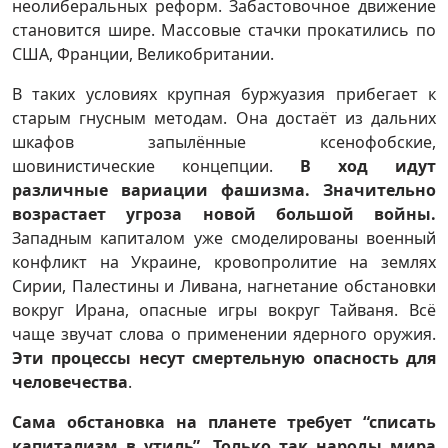
неолиберальных реформ. Забастовочное движение
становится шире. Массовые стачки прокатились по
США, Франции, Великобритании.
В таких условиях крупная буржуазия прибегает к
старым гнусным методам. Она достаёт из дальних
шкафов запылённые ксенофобские,
шовинистические концепции.
В ход идут
различные вариации фашизма. Значительно
возрастает угроза новой большой войны.
Западным капиталом уже смоделированы военный
конфликт на Украине, кровопролитие на землях
Сирии, Палестины и Ливана, нагнетание обстановки
вокруг Ирана, опасные игры вокруг Тайваня. Всё
чаще звучат слова о применении ядерного оружия.
Эти процессы несут смертельную опасность для
человечества
.
Сама обстановка на планете требует “списать
капитализм в утиль”. Только так народы мира