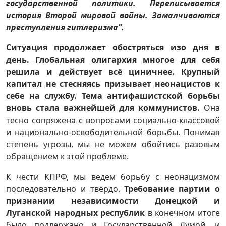
государственной политики. Переписывается
история Второй мировой войны. Замалчиваются
преступления гитлеризма”.
Ситуация продолжает обостряться изо дня в
день. Глобальная олигархия многое для себя
решила и действует всё циничнее. Крупный
капитал не стесняясь призывает неонацистов к
себе на службу. Тема антифашистской борьбы
вновь стала важнейшей для коммунистов.
Она
тесно сопряжена с вопросами социально-классовой
и национально-освободительной борьбы. Понимая
степень угрозы, мы не можем обойтись разовым
обращением к этой проблеме.
К чести КПРФ, мы ведём борьбу с неонацизмом
последовательно и твёрдо.
Требование партии о
признании независимости Донецкой и
Луганской народных республик
в конечном итоге
было поддержано и Государственной Думой, и