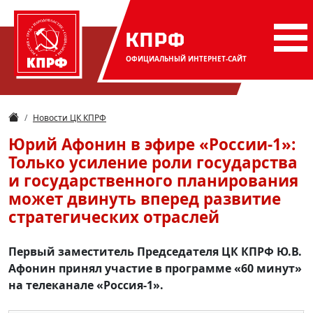
КПРФ
ОФИЦИАЛЬНЫЙ
ИНТЕРНЕТ-САЙТ
Новости ЦК КПРФ
Юрий Афонин в эфире «России-1»:
Только усиление роли государства
и государственного планирования
может двинуть вперед развитие
стратегических отраслей
Первый заместитель Председателя ЦК КПРФ Ю.В.
Афонин принял участие в программе «60 минут»
на телеканале «Россия-1».