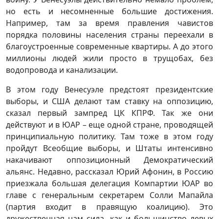
но есть и несомненные большие достижения.
Например, там за время правления чавистов
порядка половины населения страны переехали в
благоустроенные современные квартиры. А до этого
миллионы людей жили просто в трущобах, без
водопровода и канализации.
В этом году Венесуэле предстоят президентские
выборы, и США делают там ставку на оппозицию,
сказал первый зампред ЦК КПРФ. Так же они
действуют и в ЮАР – еще одной стране, проводящей
принципиальную политику. Там тоже в этом году
пройдут Всеобщие выборы, и Штаты интенсивно
накачивают оппозиционный Демократический
альянс. Недавно, рассказал Юрий Афонин, в Россию
приезжала большая делегация Компартии ЮАР во
главе с генеральным секретарем Солли Мапайла
(партия входит в правящую коалицию). Это
дружественная нам сила, как и большинство левых