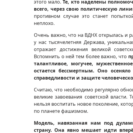
этого мало.
Те, кто наделены полномо
всего, через свою политическую лин
противном случае это станет попытко
неплохо.
Очень важно, что на ВДНХ открылась и р
у нас тысячелетняя Держава, уникальна
отражает достижения великой советск
Вспомнить о ней тем более важно, что
п
талантливое, могучее, мужественно
остается бессмертным. Оно осенял
справедливости и защите человеческо
Считаю, что необходимо регулярно обно
великие завоевания советской власти. 
нельзя воспитать новое поколение, кот
по планете фашизмом.
Модель, навязанная нам под дулам
страну. Она явно мешает идти впер