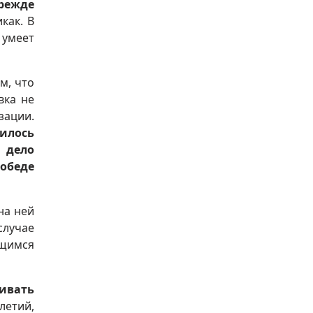
Прежде
икак. В
 умеет
м, что
вка не
зации.
вилось
 дело
обеде
на ней
случае
ющимся
ивать
летий,