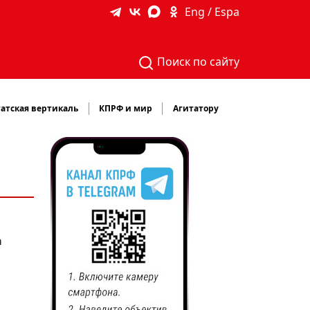
Eng / Espa
Поиск по сайту
атская вертикаль
КПРФ и мир
Агитатору
а