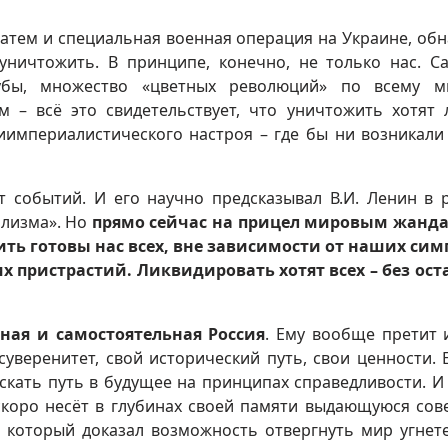
затем и специальная военная операция на Украине, об
 уничтожить. В принципе, конечно, не только нас. С
Кубы, множество «цветных революций» по всему м
м – всё это свидетельствует, что уничтожить хотят
иимпериалистического настроя – где бы ни возникали
т событий. И его научно предсказывал В.И. Ленин в 
ализма». Но
прямо сейчас на прицел мировым жанд
ить готовы нас всех, вне зависимости от наших си
х пристрастий. Ликвидировать хотят всех – без ост
ная и самостоятельная Россия
. Ему вообще претит 
суверенитет, свой исторический путь, свои ценности. 
скать путь в будущее на принципах справедливости. И
скоро несёт в глубинах своей памяти выдающуюся сов
, который доказал возможность отвергнуть мир угнет