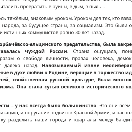
пытались превратить в руины, в дым, в пыль…
ось тяжёлым, знаковым уроком. Уроком для тех, кто взва
 народа, за будущее страны, за социализм. Это были 
и истинных коммунистов ровно 30 лет назад.
горбачёвско-ельцинского предательства, была закр
казалась чуждой России
. Страна ощущала, пони
разам о свободе личности, правах человека, демок
т далеко назад.
Навязываемый извне неолибера
ные в духе любви к Родине, верящие в торжество и
ней, свойственная русской культуре, была много
лизма. Она стала сутью великого исторического я
ести – у нас всегда было большинство
. Это они всем
изацию, и поругание подвигов Красной Армии, и распо
тку разделить наши города и кварталы между банди