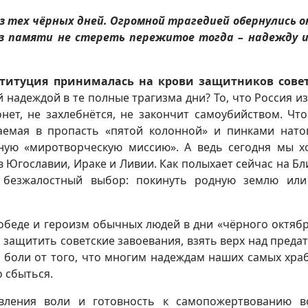
 тех чёрных дней. Огромной трагедией обернулись о
Из памяти не стереть пережитое тогда – надежду и
ституция принималась на крови защитников совет
й надеждой в те полные трагизма дни? То, что Россия и
онет, не захлебнётся, не закончит самоубийством. Чт
аемая в пропасть «пятой колонной» и пинками нато
ную «миротворческую миссию». А ведь сегодня мы 
ь в Югославии, Ираке и Ливии. Как полыхает сейчас на Б
и безжалостный выбор: покинуть родную землю ил
обеде и героизм обычных людей в дни «чёрного октябр
, защитить советские завоевания, взять верх над преда
 боли от того, что многим надеждам наших самых хра
 сбыться.
вления воли и готовность к самопожертвованию 