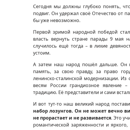
Сегодня мы должны глубоко понять, чт
подвиг. Он удержал своё Отечество от п
бы уже невозможно.
Первой зримой народной победой стал 
власть вернуть стране парады 9 мая 
случилось ещё тогда – в лихие девянос
устоим.
А затем наш народ пошёл дальше. Он 
память, за свою правду, за право го
ленинско-сталинской модернизации. Из
весям России грандиозное явление –
традицию. Её представители и сами вста
И вот тут-то наш великий народ постав
набор лозунгов. Он не может вечно в
не прорастает и не развивается
. Это у
романтической заряженности и яркого, 