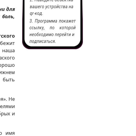
ни для
 боль,
ского
збежит
о наша
вского
хорошо
лижнем
и быть
я». Не
телями
брых и
во имя