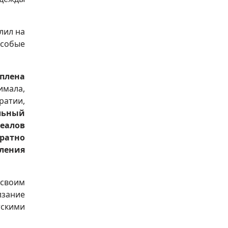
лил на
особые
еплена
мала,
ратии,
льный
деалов
кратно
вления
 своим
лзание
тскими