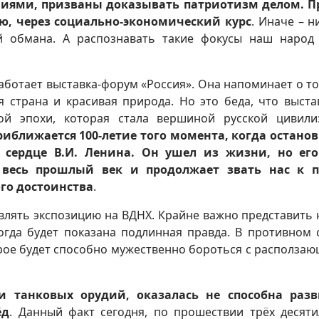
чиями, призваны доказывать патриотизм делом. 
ию, через социально-экономический курс
. Иначе – н
й обмана. А распознавать такие фокусы наш народ
аботает выставка-форум «Россия». Она напоминает о то
я страна и красивая природа. Но это беда, что выста
ой эпохи, которая стала вершиной русской цивили
риближается 100-летие того момента, когда остано
е сердце В.И. Ленина. Он ушел из жизни, но его
о весь прошлый век и продолжает звать нас к п
го достоинства
.
влять экспозицию на ВДНХ. Крайне важно представить 
Тогда будет показана подлинная правда. В противном 
орое будет способно мужественно бороться с располза
и танковых орудий, оказалась не способна разв
ёд
. Данный факт сегодня, по прошествии трёх десяти