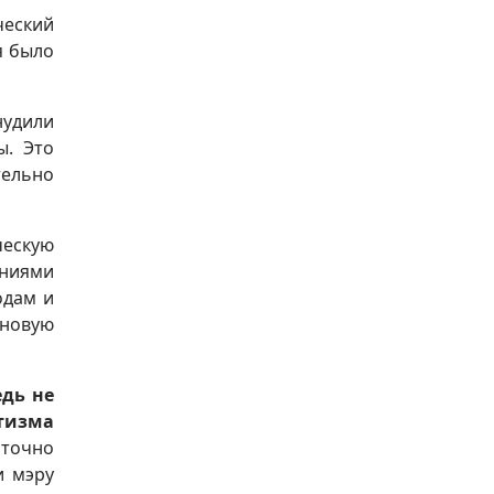
ческий
я было
нудили
ы. Это
тельно
ческую
ениями
одам и
 новую
едь не
отизма
аточно
и мэру