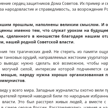
иение сердец защитников Дома Советов. Их пример и с
за народовластие и справедливость, за возрождение Р
нашим прошлым, наполнены великим смыслом. И о
енны именно тем, что служат уроком на будущее
ра, сделанного в юношестве благодаря нашим от
м, нашей родной Советской власти
.
ения тех трагических дней. Не стереть из памяти ощ
м танковых орудий, направляемых жестоким узурпатор
о вывода: нужно сделать всё возможное, чтобы на
 могучей силой, интересам которой подчиняется с
 мощью, народу нужна хорошо организованная п
коммунистов
.
виду у всего мира. Западные журналисты охотно вели 
карателей прямой наводкой били по народным избранн
 власти. Это был расстрел живых людей, а вместе с
 в самое сердце России. Расстреливались чаяния и н