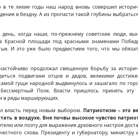
о в те лихие годы наш народ вновь совершил истори
адения в бездну. А из пропасти такой глубины выбратьс
день, когда наши, по-прежнему советские люди, вы
на Красной площади под красными знаменами Побед
тые. И это уже было предвестием того, что мы обяза
настойчиво продолжал священную борьбу за истори
рдиться подвигами отцов и дедов, великими достиж
 самой гущи народной выдвинулось и зашагало по гор
 Бессмертный Полк. Власти пришлось принять эту
ли в ряды марширующих.
ил власть перед новым выбором.
Патриотизм – это в
итать в воздухе. Вне почвы высокое чувство патри
чителю или поэту для выражения духовного настроя дост
честного слова. Президенту и губернатору, министру 