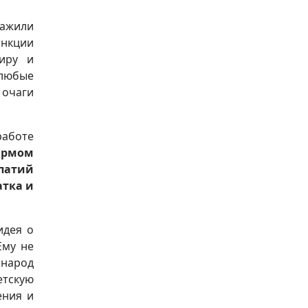
нажили
анкции
иру и
 любые
 очаги
работе
армом
мпатий
атка и
идея о
Ему не
 народ
етскую
ения и