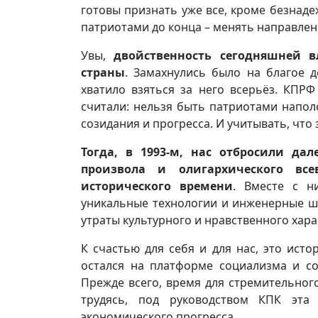
готовы признать уже все, кроме безнаде
патриотами до конца – менять направлен
Увы,
двойственность сегодняшней в
страны
. Замахнулись было на благое 
хватило взяться за него всерьёз. КПР
считали: нельзя быть патриотами наполо
созидания и прогресса. И учитывать, что 
Тогда, в 1993-м, нас отбросили да
произвола и олигархического всев
исторического времени
. Вместе с н
уникальные технологии и инженерные ш
утраты культурного и нравственного хара
К счастью для себя и для нас, это исто
остался на платформе социализма и со
Прежде всего, время для стремительног
трудясь, под руководством КПК эта
экономического прогресса.