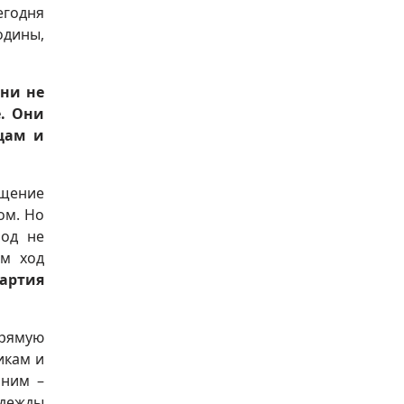
егодня
одины,
ни не
. Они
цам и
ущение
ом. Но
род не
ам ход
артия
прямую
икам и
 ним –
адежды