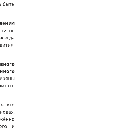
о быть
ления
сти не
всегда
вития,
вного
нного
теряны
читать
е, кто
новах.
яжённо
ого и