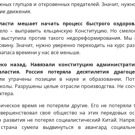
жных глупцов и откровенных предателей. Значит, нужн
ие движения.
ласти мешает начать процесс быстрого оздоров
дело – выправить ельцинскую Конституцию. Но смело
Ф выступила против такого недореформирования. Мы 
вину. Значит, нужно уверенно переходить на курс раз
запаса времени у нас всё меньше.
леко назад. Навязали конституцию администрати
ластия. Россия потеряла десятилетия драгоце
им утрачены позиции в науке и образовании. По
колы. Разрушены целые отрасли производства. Не сос
ктера.
рическое время не потеряли другие. Его не потеряли т
вершенствовал своё общество на этих передовых ос
о развития не потерял социалистический Китай. Напр
 страна сумела выдвинуться в авангард социальн