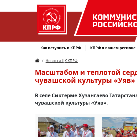
КОММУНИС
РОССИЙСК
Как вступить в КПРФ
КПРФ в вашем регионе
Новости ЦК КПРФ
Масштабом и теплотой сер
чувашской культуры «Уяв» 
В селе Сиктерме-Хузангаево Татарста
чувашской культуры «Уяв».