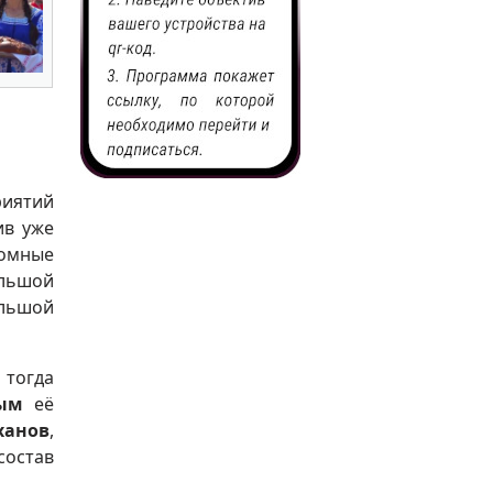
иятий
ив уже
омные
льшой
льшой
 тогда
вым
её
ханов
,
состав