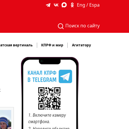
Eng / Espa
Поиск по сайту
атская вертикаль
КПРФ и мир
Агитатору
к