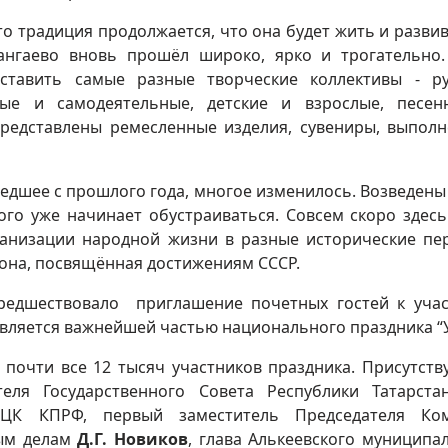
то традиция продолжается, что она будет жить и развив
зангаево вновь прошёл широко, ярко и трогательно
ставить самые разные творческие коллективы - ру
ьные и самодеятельные, детские и взрослые, песе
редставлены ремесленные изделия, сувениры, выпол
едшее с прошлого года, многое изменилось. Возведены
ого уже начинает обустраиваться. Совсем скоро здесь
анизации народной жизни в разные исторические пе
зона, посвящённая достижениям СССР.
редшествовало приглашение почетных гостей к уча
вляется важнейшей частью национального праздника “У
 почти все 12 тысяч участников праздника. Присутст
теля Государственного Совета Республики Татарст
 ЦК КПРФ, первый заместитель Председателя Ком
ным делам
Д.Г. Новиков
, глава Алькеевского муниципа