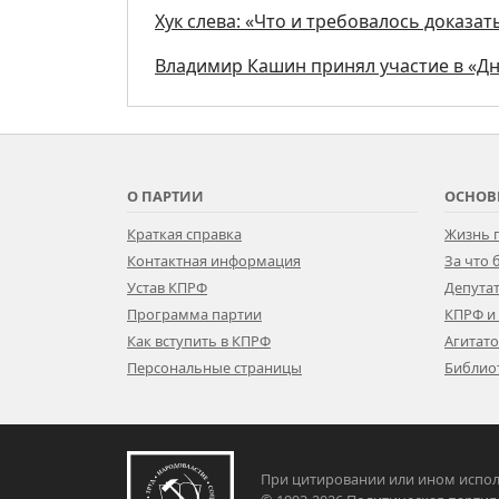
Хук слева: «Что и требовалось доказать
Владимир Кашин принял участие в «Дн
О ПАРТИИ
ОСНОВ
Краткая справка
Жизнь 
Контактная информация
За что
Устав КПРФ
Депутат
Программа партии
КПРФ и
Как вступить в КПРФ
Агитат
Персональные страницы
Библио
При цитировании или ином испол