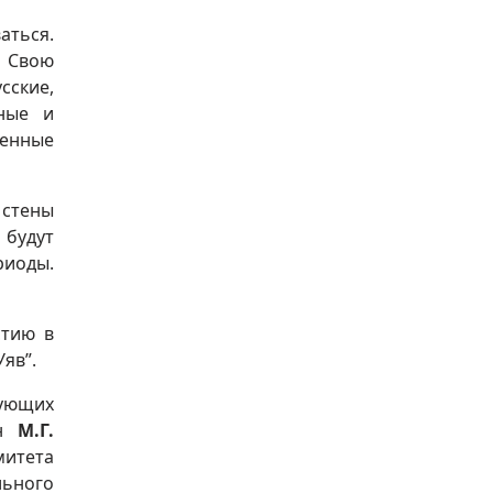
аться.
. Свою
сские,
нные и
ненные
 стены
 будут
риоды.
стию в
яв”.
вующих
ан
М.Г.
итета
льного