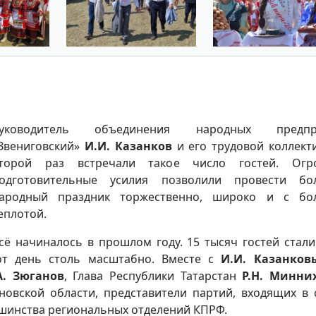
уководитель объединения народных предпр
Звениговский»
И.И. Казанков
и его трудовой коллект
торой раз встречали такое число гостей. Огр
одготовительные усилия позволили провести бо
ародный праздник торжественно, широко и с бо
еплотой.
сё начиналось в прошлом году. 15 тысяч гостей стали
от день столь масштабно. Вместе с
И.И. Казанко
А. Зюганов
, Глава Республики Татарстан
Р.Н. Минни
новской области, представители партий, входящих в 
шинства региональных отделений КПРФ.