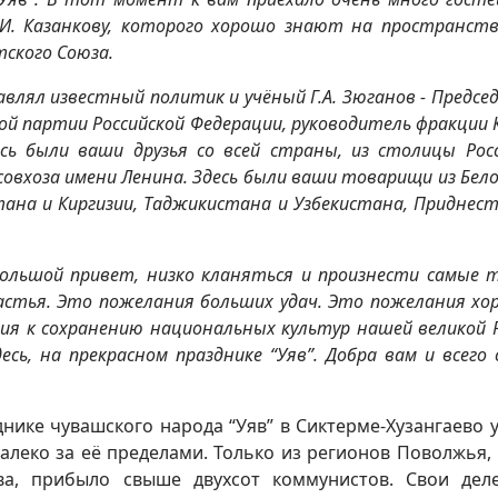
И.И. Казанкову, которого хорошо знают на пространств
тского Союза.
авлял известный политик и учёный Г.А. Зюганов - Предсе
 партии Российской Федерации, руководитель фракции 
сь были ваши друзья со всей страны, из столицы Росс
совхоза имени Ленина. Здесь были ваши товарищи из Бело
стана и Киргизии, Таджикистана и Узбекистана, Приднест
большой привет, низко кланяться и произнести самые 
астья. Это пожелания больших удач. Это пожелания хо
я к сохранению национальных культур нашей великой Р
сь, на прекрасном празднике “Уяв”. Добра вам и всего 
днике чувашского народа “Уяв” в Сиктерме-Хузангаево 
 далеко за её пределами. Только из регионов Поволжья,
ва, прибыло свыше двухсот коммунистов. Свои дел