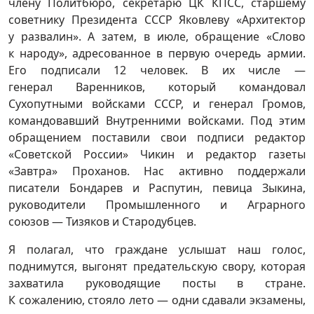
члену Политбюро, секретарю ЦК КПСС, старшему
советнику Президента СССР Яковлеву «Архитектор
у развалин». А затем, в июле, обращение «Слово
к народу», адресованное в первую очередь армии.
Его подписали 12 человек. В их числе —
генерал Варенников, который командовал
Сухопутными войсками СССР, и генерал Громов,
командовавший Внутренними войсками. Под этим
обращением поставили свои подписи редактор
«Советской России» Чикин и редактор газеты
«Завтра» Проханов. Нас активно поддержали
писатели Бондарев и Распутин, певица Зыкина,
руководители Промышленного и Аграрного
союзов — Тизяков и Стародубцев.
Я полагал, что граждане услышат наш голос,
поднимутся, выгонят предательскую свору, которая
захватила руководящие посты в стране.
К сожалению, стояло лето — одни сдавали экзамены,