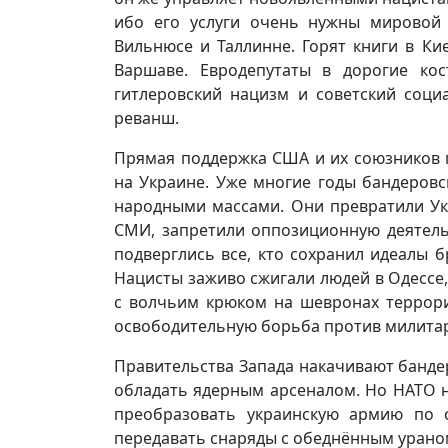
ибо его услуги очень нужны мировой 
Вильнюсе и Таллинне. Горят книги в Ки
Варшаве. Евродепутаты в дорогие ко
гитлеровский нацизм и советский соци
реванш.
Прямая поддержка США и их союзников 
на Украине. Уже многие годы бандеровс
народными массами. Они превратили Ук
СМИ, запретили оппозиционную деятель
подверглись все, кто сохранил идеалы 
Нацисты заживо сжигали людей в Одессе, 
с волчьим крюком на шевронах террори
освободительную борьба против милита
Правительства Запада накачивают банде
обладать ядерным арсеналом. Но НАТО н
преобразовать украинскую армию по 
передавать снаряды с обеднённым ураном