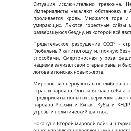
Ситуация исключительно тревожна. Н
Империалисты накаляют обстановку в А
проливается кровь. Множатся горе и
умирающих. Льются горестные слёзы м
разверзшуюся бездну, из которой всё яв
Предательское разрушение СССР - ст
Глобальный капитал ощутил полную безн
способами. Смертоносная угроза фаш
нацизма зализал свои старые раны и быс
логова в поисках новых жертв.
Мировое зло вернулось в неолиберальн
стран и народов. Оно запятнало себя аг
Предприняты попытки свержения законны
народов России и Китая, Кубы и КНДР
угрозы и политический шантаж.
Накануне Второй мировой войны штурмов
он же управляет новоявленными нацистам