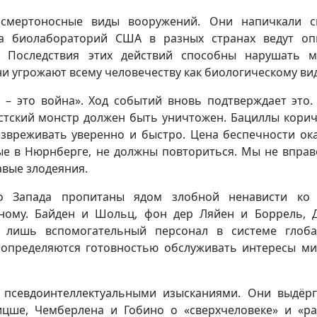
смертоносные виды вооружений. Они напичкали с
а биолабораторий США в разных странах ведут о
 Последствия этих действий способны нарушать 
они угрожают всему человечеству как биологическому вид
 – это война». Ход событий вновь подтверждает это.
стский монстр должен быть уничтожен. Бациллы кори
звреживать уверенно и быстро. Цена беспечности ок
ые в Нюрнберге, не должны повториться. Мы не вправ
вые злодеяния.
о Запада пропитаны ядом злобной ненависти ко 
дному. Байден и Шольц, фон дер Ляйен и Боррель, 
 лишь вспомогательный персонал в системе глоб
 определяются готовностью обслуживать интересы м
 псевдоинтеллектуальными изысканиями. Они выдёр
цше, Чемберлена и Гобино о «сверхчеловеке» и «р