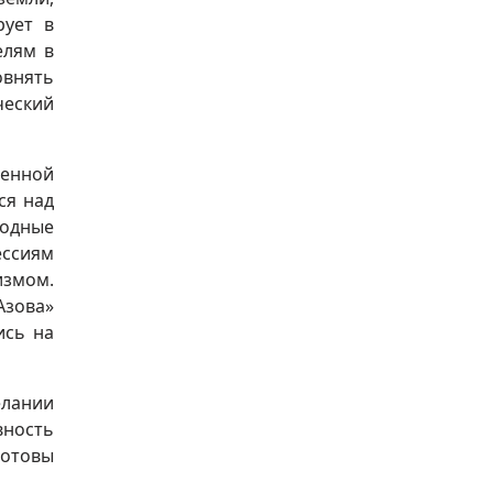
рует в
елям в
овнять
ческий
венной
ся над
годные
ессиям
измом.
Азова»
ись на
елании
вность
готовы