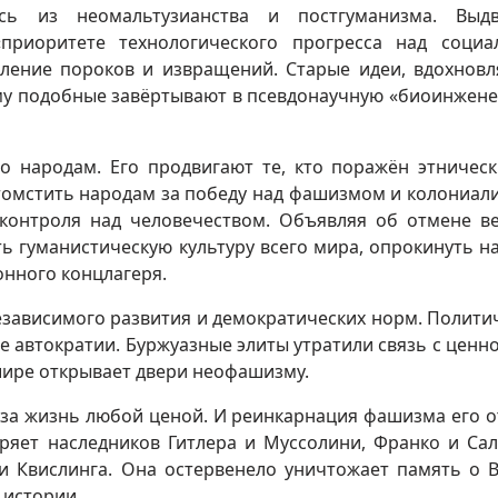
есь из неомальтузианства и постгуманизма. Выдв
«приоритете технологического прогресса над соци
аление пороков и извращений. Старые идеи, вдохнов
ему подобные завёртывают в псевдонаучную «биоинжен
но народам. Его продвигают те, кто поражён этничес
томстить народам за победу над фашизмом и колониал
контроля над человечеством. Объявляя об отмене в
ть гуманистическую культуру всего мира, опрокинуть на
онного концлагеря.
езависимого развития и демократических норм. Полити
 автократии. Буржуазные элиты утратили связь с ценн
шире открывает двери неофашизму.
я за жизнь любой ценой. И реинкарнация фашизма его 
ряет наследников Гитлера и Муссолини, Франко и Сал
 и Квислинга. Она остервенело уничтожает память о 
 истории.