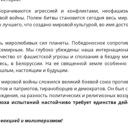
борачиваются агрессией и конфликтами, неофашиз
ой войны. Полем битвы становится сегодня весь мир.
о лучшего, что создано мировой культурой, во имя дост
сть миролюбивых сил планеты. Победоносное сопроти
семирным. Мы глубоко убеждены: наша интернацион
чество от фашистской угрозы и сползания в бездну м
есь, в Белоруссии. На её священной земле особенно
ошлым, настоящим и будущим.
й мировой войны сложился великий боевой союз проти
тов и патриотов, тираноборцев и демократов. Он был с
ждения, на разность политических и религиозных возз
поха испытаний настойчиво требует единства дей
 реакцией и милитаризмом!