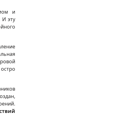
мом и
 И эту
ойного
вление
альная
ировой
 остро
вников
оздан,
рений.
ствий