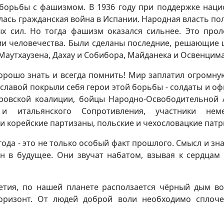
борьбы с фашизмом. В 1936 году при поддержке наци
ась гражданская война в Испании. Народная власть по
х сил. Но тогда фашизм оказался сильнее. Это про
ии человечества. Были сделаны последние, решающие 
Маутхаузена, Дахау и Собибора, Майданека и Освенцима
орошо знать и всегда помнить! Мир заплатил огромну
славой покрыли себя герои этой борьбы - солдаты и о
еровской коалиции, бойцы Народно-Освободительной
 и итальянского Сопротивления, участники неме
и корейские партизаны, польские и чехословацкие патр
года - это не только особый факт прошлого. Смысл и зн
 в будущее. Они звучат набатом, взывая к сердцам
етия, по нашей планете расползается чёрный дым в
горизонт. От людей доброй воли необходимо сплоч