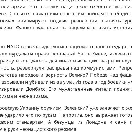
олигархии. Вот почему нацистское охвостье марши
еве. Сносятся памятники советским воинам-освободит
стюмах инициируют подлые резолюции, пытаясь ур
ализм. Фашистская нечисть нацелилась взять истори
по НАТО возвела идеологию нацизма в ранг государст
кие вурдалаки правят кровавый бал в Киеве, издевают
раину в концлагерь для инакомыслящих, закрыли неу
ность, развернули расправы над коммунистами. Репр
братства народов и верность Великой Победе над фаш
взрывали и убивали из-за угла. Из года в год боевики «
зировали Донбасс. Его мужественные жители поднял
ризма и неонацизма.
ровскую Украину оружием. Зеленский уже заявляет о ж
е ударило его по рукам. Напротив, оно выражает гото
своим стандартам. А безумцы из Лондона и сами 
 в руки неонацистского режима.