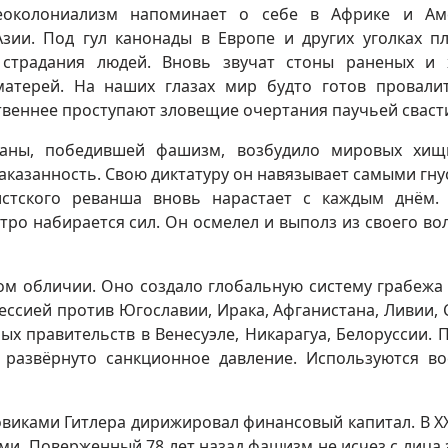
еоколониализм напоминает о себе в Африке и Ам
зии. Под гул канонады в Европе и других уголках п
 страдания людей. Вновь звучат стоны раненых и
атерей. На наших глазах мир будто готов провали
ственнее проступают зловещие очертания паучьей сваст
раны, победившей фашизм, возбудило мировых хищ
аказанность. Свою диктатуру он навязывает самыми гн
истского реванша вновь нарастает с каждым днём.
тро набирается сил. Он осмелел и выполз из своего во
ом обличии. Оно создало глобальную систему грабежа
рессией против Югославии, Ирака, Афганистана, Ливии, 
х правительств в Венесуэле, Никарагуа, Белоруссии. 
 развёрнуто санкционное давление. Используются в
иками Гитлера дирижировал финансовый капитал. В ХХ
и. Поверженный 78 лет назад фашизм не исчез с лица 