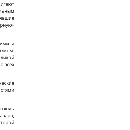
игают
альным
лявшие
ерную»
кими и
измом.
еликой
с всех
ческие
остями
отнюдь
азара,
Второй