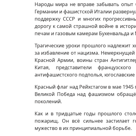
Народы мира не вправе забывать опыт 
Германии и фашистской Италии развернул
поддержку СССР и многих прогрессивны
дорогу к самой страшной войне в истор
печам и газовым камерам Бухенвальда и 
Трагические уроки прошлого надлежит х
за избавление от нацизма. Немеркнущей 
Красной Армии, воины стран Антигитл
Китая, представители французского
антифашистского подполья, югославские 
Красный флаг над Рейхстагом в мае 1945 
Великой Победа над фашизмом обращён
поколений.
Как и в тридцатые годы прошлого стол
пожарищ. Он всё сильнее застилает 
мужество в их принципиальной борьбе.