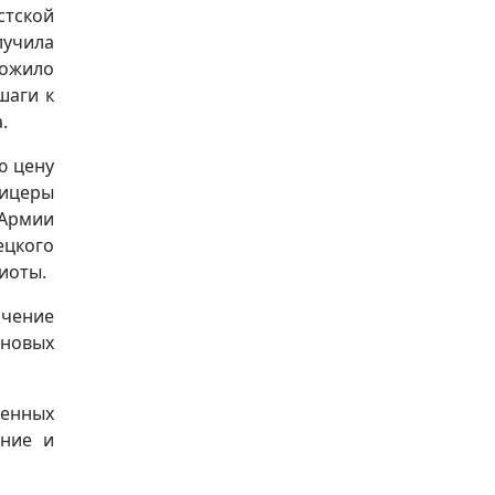
стской
лучила
ложило
шаги к
.
ю цену
фицеры
 Армии
цкого
иоты.
ачение
 новых
оенных
ение и