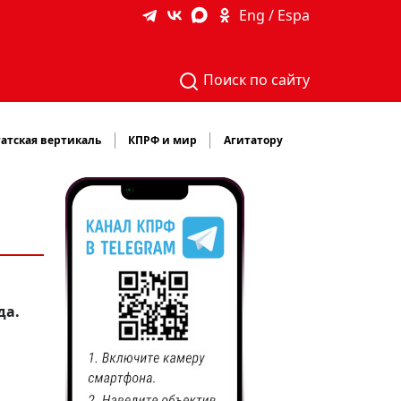
Eng / Espa
Поиск по сайту
атская вертикаль
КПРФ и мир
Агитатору
да.