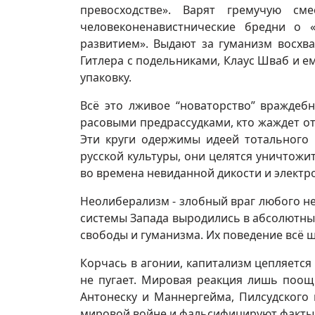
превосходстве». Варят гремучую см
человеконенавистнические бредни о 
развитием». Выдают за гуманизм восхв
Гитлера с подельниками, Клаус Шваб и 
упаковку.
Всё это лживое “новаторство” враждеб
расовыми предрассудками, кто жаждет о
Эти круги одержимы идеей тотального 
русской культуры, они целятся уничтожи
во времена невиданной дикости и электр
Неолиберализм - злобный враг любого н
системы Запада выродились в абсолютные
свободы и гуманизма. Их поведение всё 
Корчась в агонии, капитализм цепляетс
не пугает. Мировая реакция лишь поощ
Антонеску и Маннергейма, Пилсудского
мировой войне и фальсифицируют факты