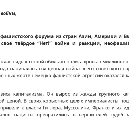
 войны,
фашистского форума из стран Азии, Америки и Ев
 своё твёрдое “Нет!” войне и реакции, неофаши
каждая пядь которой обильно полита кровью миллионов
года начиналась священная война всего советского на
ченных жертв немецко-фашистской агрессии оказался 
зиса капитализма. Он вырос из жажды крупного ка
й ценой. В своих корыстных целях
империалисты по
привели к власти Гитлера, Муссолини, Франко и их и
налов нацисты превратились в вершителей судеб 