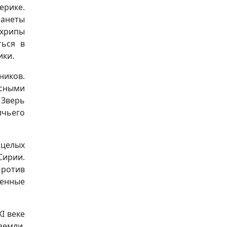
ерике.
ланеты
 хрипы
ться в
ики.
ников.
усными
 Зверь
лчьего
 целых
Сирии.
Против
оенные
I веке
земли,