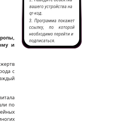
ропы,
зму и
 жертв
рода с
каждый
питала
шли по
дейных
многих