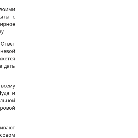
воими
пыты с
мирное
у.
 Ответ
чневой
ажется
е дать
всему
Дуда и
альной
ировой
гивают
асовом